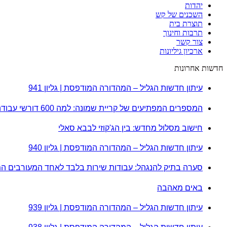
יהדות
השכנים של קש
תוצרת בית
תרבות וחינוך
צור קשר
ארכיון גיליונות
חדשות אחרונות
עיתון חדשות הגליל – המהדורה המודפסת | גליון 941
המספרים המפתיעים של קריית שמונה: למה 600 דורשי עבודה הם לא מה שחשבתם?
חישוב מסלול מחדש: בין הג'קוזי לבבא סאלי
עיתון חדשות הגליל – המהדורה המודפסת | גליון 940
סערה בתיק להנגהל: עבודות שירות בלבד לאחד המעורבים ה
באים מאהבה
עיתון חדשות הגליל – המהדורה המודפסת | גליון 939