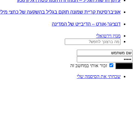
עיתון חדשות הגליל – המהדורה המודפסת | גליון 938
אוניברסיטת קריית שמונה תוקם בגליל בהשקעה של כחצי מיל
דנציגר-אורט – הדיבייט של המדינה
מגזין וירטואלי
זכור אותי במחשב זה
שכחתי את הסיסמה שלי