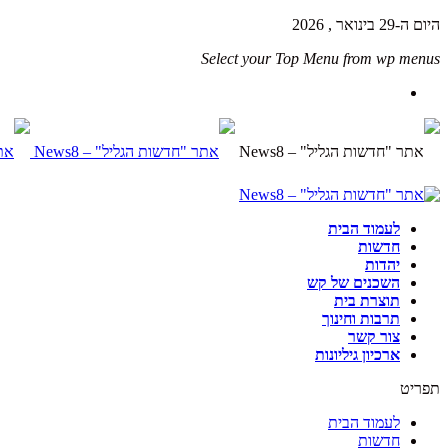
היום ה-29 בינואר , 2026
Select your Top Menu from wp menus
לעמוד הבית
חדשות
יהדות
השכנים של קש
תוצרת בית
תרבות וחינוך
צור קשר
ארכיון גיליונות
תפריט
לעמוד הבית
חדשות