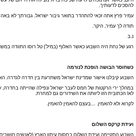
להסכים לדעותיך.
עמיר פרץ אתה זכאי להתהדר בתואר גיבור ישראל. גבורתך לא באה 
תודה לך עמיר, היקר.
נ.ב
רגע של נחת היה השבוע כאשר האלוף (במיל') טל רוסו התוודה במשד
כשחוסר הבושה הופכת לנורמה
השבוע קיבלנו אישור שמדינת ישראל משתרעת בין חדרה לגדרה. האי
לא! הכתובית הזו ליוותה את השידורים גם למחרת.
לקרוא ולא להאמין. …בעצם להאמין להאמין.
ועידת קרקס השלום
השבוע התקיימה ועידת השלום בחסות עיתון הארץ (לאנשים חושבי