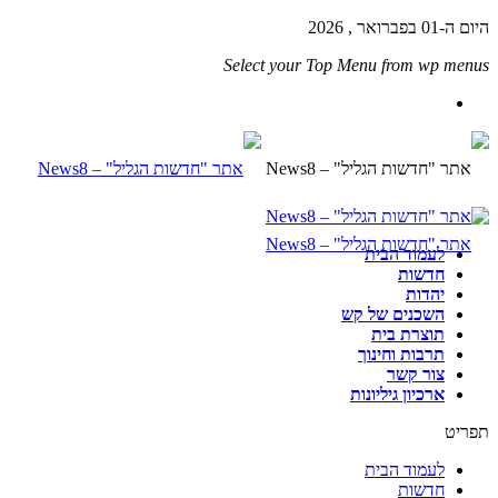
היום ה-01 בפברואר , 2026
Select your Top Menu from wp menus
לעמוד הבית
חדשות
יהדות
השכנים של קש
תוצרת בית
תרבות וחינוך
צור קשר
ארכיון גיליונות
תפריט
לעמוד הבית
חדשות