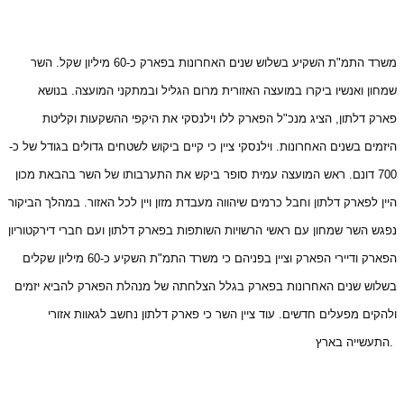
משרד התמ"ת השקיע בשלוש שנים האחרונות בפארק כ-60 מיליון שקל. השר
שמחון ואנשיו ביקרו במועצה האזורית מרום הגליל ובמתקני המועצה. בנושא
פארק דלתון, הציג מנכ"ל הפארק ללו וילנסקי את היקפי ההשקעות וקליטת
היזמים בשנים האחרונות. וילנסקי ציין כי קיים ביקוש לשטחים גדולים בגודל של כ-
700 דונם. ראש המועצה עמית סופר ביקש את התערבותו של השר בהבאת מכון
היין לפארק דלתון וחבל כרמים שיהווה מעבדת מזון ויין לכל האזור. במהלך הביקור
נפגש השר שמחון עם ראשי הרשויות השותפות בפארק דלתון ועם חברי דירקטוריון
הפארק ודיירי הפארק וציין בפניהם כי משרד התמ"ת השקיע כ-60 מיליון שקלים
בשלוש שנים האחרונות בפארק בגלל הצלחתה של מנהלת הפארק להביא יזמים
ולהקים מפעלים חדשים. עוד ציין השר כי פארק דלתון נחשב לגאוות אזורי
התעשייה בארץ.