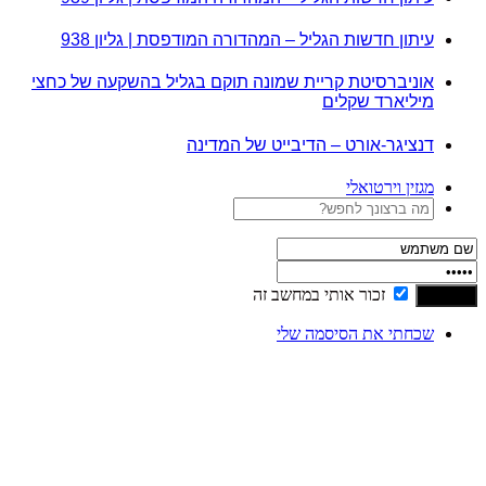
עיתון חדשות הגליל – המהדורה המודפסת | גליון 938
אוניברסיטת קריית שמונה תוקם בגליל בהשקעה של כחצי
מיליארד שקלים
דנציגר-אורט – הדיבייט של המדינה
מגזין וירטואלי
זכור אותי במחשב זה
שכחתי את הסיסמה שלי