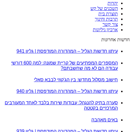
יהדות
השכנים של קש
תוצרת בית
תרבות וחינוך
צור קשר
ארכיון גיליונות
חדשות אחרונות
עיתון חדשות הגליל – המהדורה המודפסת | גליון 941
המספרים המפתיעים של קריית שמונה: למה 600 דורשי
עבודה הם לא מה שחשבתם?
חישוב מסלול מחדש: בין הג'קוזי לבבא סאלי
עיתון חדשות הגליל – המהדורה המודפסת | גליון 940
סערה בתיק להנגהל: עבודות שירות בלבד לאחד המעורבים
המרכזיים בקטטה
באים מאהבה
עיתון חדשות הגליל – המהדורה המודפסת | גליון 939