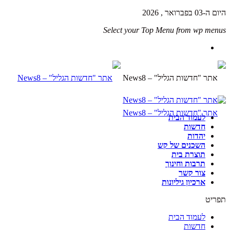
היום ה-03 בפברואר , 2026
Select your Top Menu from wp menus
לעמוד הבית
חדשות
יהדות
השכנים של קש
תוצרת בית
תרבות וחינוך
צור קשר
ארכיון גיליונות
תפריט
לעמוד הבית
חדשות