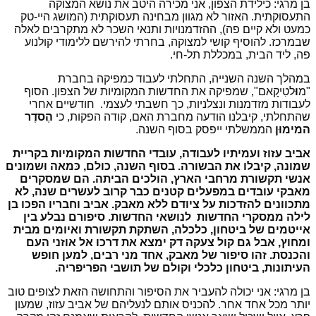
בן מרגי: כילידת הצפון, אני מכירה היטב את נושא המצוקה
התעסוקתית. האזור לא מגוון מבחינה תעסוקתית (המושג היי-טק
כמעט ולא קיים פה), ההזדמנויות ותנאי השכר לא מתקרבים לאלה
שבמרכז. להוסיף קושי למצוקה, בחרתי להירשם ללימודי קולנוע
פה, ליד הבית, במכללת תל-חי.
במהלך השנה השנייה, התחלתי לעבוד כמפיקה בחברת
"מ
וּ
לטִיקָאם", שמפיקה את החדשות המקומיות של הצפון. הסוף
לעבודות מזדמנות ונצלניות, כך חשבתי לעצמי. חודשיים אחרי
שהתחלתי, קיבלנו הודעה מחברת האם, קודה הפקות, כי
הֶסדֶר
המימוּן
הממשלתי ייפסק בסוף השנה.
אביב עזוז ועמיתיו לעבודה, עובדי החדשות המקומיות בקריית
שמונה, קיבלו את הבשורה. בסוף השנה, כולם, כּמאה וּשמונים
אנשי תקשורת מרחבי הארץ, הולכים הביתה. הם שמסקרים
מאבקי עובדים במפעלים קטנים כבר קרוב לעשרים שנה, לא
מתכוונים להזדכות על ציודם ללא מאבק. אביב וחבריו הפכו בן
לילה ממסקרי החדשות לנושאי החדשות. סיפורם נבלע בין
אייטמים של ביטחון, כלכלה, השתקת תקשורת ואיומים מבית
ומחוץ, אבל גם קול צעקה דק ימצא את דרכו אל אוזני העם
והכנסת. זהו סיפור של מאבק, אחד מני רבים, למען חופש
העיתונות, ביטחון כלכלי וקולם של תושבי הפריפריה.
בן מרגי: אני יכולה להעביר את הסיפור והתחושה הזאת לצופים טוב
יותר מכל אחד אחר. להכניס אותם לנעליהם של אביב עזוז, שמעון