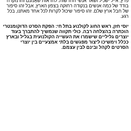
פרץ, אייל ישכיל ושאר אנשי החדשות. להראות שאָמנם זהו מקרה
בודד של כמה אנשים בנקודה רחוקה בצפון הארץ, אבל זהו סיפור
של חבל ארץ שלם. זהו סיפור שיכול לקרות לכל אחד מאתנו, בכל
רגע.
יוסי חזן, ראש
החוג לקולנוע בתל חי: הפקת הסרט הדוקומנטרי
הוכתרה בהצלחה רבה. כולי תקווה שנמשיך להתברך בעוד
יוצרים גליליים שישמרו את העשייה הקולנועית בגליל ובארץ
ככלל וימשיכו ליצור מפגשים בלתי אמצעיים בין יוצרי
הסרטים לקהל ובינם לבין עצמם
.