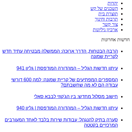
יהדות
השכנים של קש
תוצרת בית
תרבות וחינוך
צור קשר
ארכיון גיליונות
חדשות אחרונות
הרבה הבטחות, הדרך ארוכה: הממשלה מבטיחה עתיד חדש
לקריית שמונה
עיתון חדשות הגליל – המהדורה המודפסת | גליון 941
המספרים המפתיעים של קריית שמונה: למה 600 דורשי
עבודה הם לא מה שחשבתם?
חישוב מסלול מחדש: בין הג'קוזי לבבא סאלי
עיתון חדשות הגליל – המהדורה המודפסת | גליון 940
סערה בתיק להנגהל: עבודות שירות בלבד לאחד המעורבים
המרכזיים בקטטה