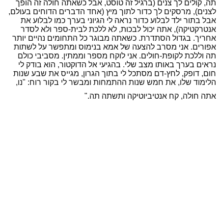
תה, קולים לך צנים (ברגיל זה טוסט, אבל כשאתה חולה זה הופך
לצנים), מרסקים לך כדור לתוך מיץ (אחד הדברים הדוחים בעולם,
אבל בתור ילד לבלוע כדור נראה לי הגיוני בערך כמו לבלוע את
אנטרקטיקה), אתה יכול לבכות, לא ללכת לבית-ספר ולא לסדר
אחריך. בגדול הסתדרת. כשאתה מבוגר כל התחומים נהיים יותר
אפורים. אני מסרב להצעה של אמא בנימוס ומתפשר על לשתות
תה וללכת לקופת-חולים. אני לוקח מספר וממתין. מסביבי כולם
נראים בערך באותו מצב שלי. בהגיעי אל הדוקטור, הוא בודק לי
חום, דופק, לחץ-דם מסתכל לי בתוך הגרון, מגייס את שבע שנות
הלימוד שלו, את חמש שנות ההתמחות ומבשר לי בקור רוח: "נו,
אתה חולה, קח אנטיביוטיקה ותשתה תה."