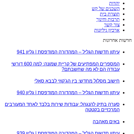
יהדות
השכנים של קש
תוצרת בית
תרבות וחינוך
צור קשר
ארכיון גיליונות
חדשות אחרונות
עיתון חדשות הגליל – המהדורה המודפסת | גליון 941
המספרים המפתיעים של קריית שמונה: למה 600 דורשי
עבודה הם לא מה שחשבתם?
חישוב מסלול מחדש: בין הג'קוזי לבבא סאלי
עיתון חדשות הגליל – המהדורה המודפסת | גליון 940
סערה בתיק להנגהל: עבודות שירות בלבד לאחד המעורבים
המרכזיים בקטטה
באים מאהבה
עיתון חדשות הגליל – המהדורה המודפסת | גליון 939