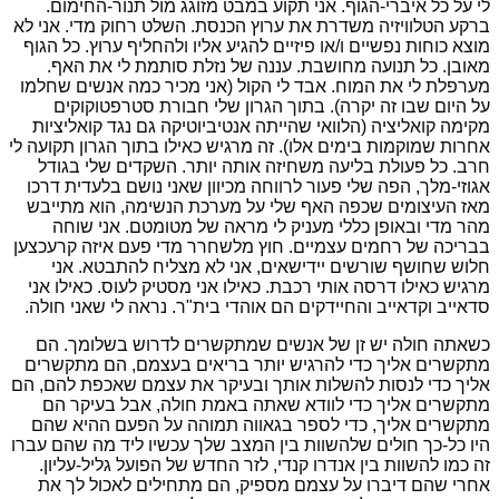
לי על כל איברי-הגוף. אני תקוע במבט מזוגג מול תנור-החימום.
ברקע הטלוויזיה משדרת את ערוץ הכנסת. השלט רחוק מדי. אני לא
מוצא כוחות נפשיים ו/או פיזיים להגיע אליו ולהחליף ערוץ. כל הגוף
מאובן. כל תנועה מחושבת. עננה של נזלת סותמת לי את האף.
מערפלת לי את המוח. אבד לי הקול (אני מכיר כמה אנשים שחלמו
על היום שבו זה יקרה). בתוך הגרון שלי חבורת סטרפטוקוקים
מקימה קואליציה (הלוואי שהייתה אנטיביוטיקה גם נגד קואליציות
אחרות שמוקמות בימים אלו). זה מרגיש כאילו בתוך הגרון תקועה לי
חרב. כל פעולת בליעה משחיזה אותה יותר. השקדים שלי בגודל
אגוזי-מלך, הפה שלי פעור לרווחה מכיוון שאני נושם בלעדית דרכו
מאז העיצומים שכפה האף שלי על מערכת הנשימה, הוא מתייבש
מהר מדי ובאופן כללי מעניק לי מראה של מטומטם. אני שוחה
בבריכה של רחמים עצמיים. חוץ מלשחרר מדי פעם איזה קרעכצען
חלוש שחושף שורשים יידישאים, אני לא מצליח להתבטא. אני
מרגיש כאילו דרסה אותי רכבת. כאילו אני מסטיק לעוס. כאילו אני
סדאייב וקדאייב והחיידקים הם אוהדי בית"ר. נראה לי שאני חולה.
כשאתה חולה יש זן של אנשים שמתקשרים לדרוש בשלומך. הם
מתקשרים אליך כדי להרגיש יותר בריאים בעצמם, הם מתקשרים
אליך כדי לנסות להשלות אותך ובעיקר את עצמם שאכפת להם, הם
מתקשרים אליך כדי לוודא שאתה באמת חולה, אבל בעיקר הם
מתקשרים אליך, כדי לספר בגאווה תמוהה על הפעם ההיא שהם
היו כל-כך חולים שלהשוות בין המצב שלך עכשיו ליד מה שהם עברו
זה כמו להשוות בין אנדרו קנדי, לזר החדש של הפועל גליל-עליון.
אחרי שהם דיברו על עצמם מספיק, הם מתחילים לאכול לך את