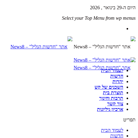
היום ה-29 בינואר , 2026
Select your Top Menu from wp menus
לעמוד הבית
חדשות
יהדות
השכנים של קש
תוצרת בית
תרבות וחינוך
צור קשר
ארכיון גיליונות
תפריט
לעמוד הבית
חדשות