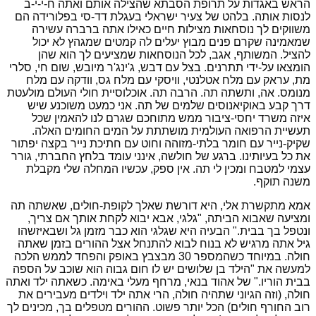
הראש באגדות על תרופת הסבתא שהצילה אותם ואתה ח-י-י-ב
לנסות אותה. בלהט של צעיר ישראלי בעגלת דד-סי בפלורידה הם
משווקים לך נוסחאות מצילות חיים כאילו אתה ברברה עשירה
שמאמינה שקרם פנים מבוץ יעלים לה קמטים שמגהץ לא יכול
להציל. המשותף, אגב, לכל הנוסחאות שמציעים לך הוא שהן
הומצאו על-ידי תתרנים. בצל עם דבש, ג'ינג'ר מיובש, שום חי, סלרי
מת, עראק עם מלח אטלנטי, וויסקי עם מלח גס, וודקה עם מלח
מנומס. אה, ותשתה תה. הרבה תה. אוכלוסיית חולי העולם מולעטת
דרך קבע באוקיאנוסים שלמים של תה. אני כמעט משוכנע שיש
איזה משרד יחסי-ציבור ממש מתוחכם שגרם לנו להאמין שכל
תעשיית הרפואה העולמית מושתתת על המים החומים האלה.
שקיק-נייר עם חומר בלתי-מזוהה וחוט עם חתיכת נייר בקצה יפתור
את כל בעיותינו. ברגע של חולשה, אינני עומד בלחץ החברתי, גורר
עצמי למטבח ומכין לי תה. אין ספק, עכשיו המחלה שלי מקבלת
משנה תוקף.
אמא מתקשרת אלי, היא דורשת שאלך לקופת-חולים, שאשתה תה
ומציעה שאבוא הביתה, "גלגי, אבא יבוא לקחת אותך אם צריך,
ונטפל בך בבית." הבעיה היא שגלגי הוא כבר מזמן גל ושבאיזשהו
גיל אתה מרגיש לא בנוח לבוא להתנחל אצל ההורים בזמן שאתה
חולה. במיוחד כשהמספר 30 מבצבץ באופק והפחד לממש הלכה
למעשה את "הילד בן שלושים יש לו חום גבוה הוא שוכב על הספה
בבית הוריו." של אהוד בנאי, מרחף מעלי באימה. כשאתה ילד ואתה
חולה, (וזה הגיוני שתהיה חולה, הרי אתה ילד וילדים מעבירים את
רוב החורף חולים) הכל יותר פשוט. ההורים מטפלים בך, מכינים לך