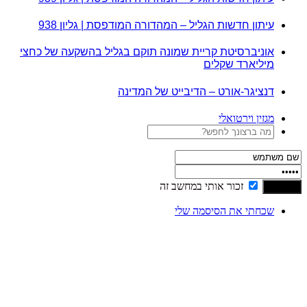
עיתון חדשות הגליל – המהדורה המודפסת | גליון 938
אוניברסיטת קריית שמונה תוקם בגליל בהשקעה של כחצי
מיליארד שקלים
דנציגר-אורט – הדיבייט של המדינה
מגזין וירטואלי
זכור אותי במחשב זה
שכחתי את הסיסמה שלי