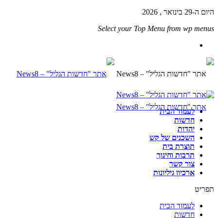
היום ה-29 בינואר , 2026
Select your Top Menu from wp menus
לעמוד הבית
חדשות
יהדות
השכנים של קש
תוצרת בית
תרבות וחינוך
צור קשר
ארכיון גיליונות
תפריט
לעמוד הבית
חדשות