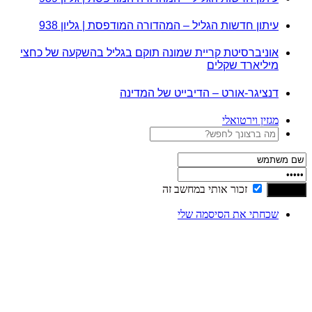
עיתון חדשות הגליל – המהדורה המודפסת | גליון 938
אוניברסיטת קריית שמונה תוקם בגליל בהשקעה של כחצי
מיליארד שקלים
דנציגר-אורט – הדיבייט של המדינה
מגזין וירטואלי
זכור אותי במחשב זה
שכחתי את הסיסמה שלי