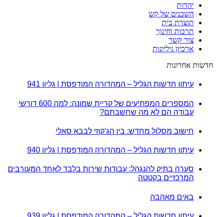
יהדות
השכנים של קש
תוצרת בית
תרבות וחינוך
צור קשר
ארכיון גיליונות
חדשות אחרונות
עיתון חדשות הגליל – המהדורה המודפסת | גליון 941
המספרים המפתיעים של קריית שמונה: למה 600 דורשי
עבודה הם לא מה שחשבתם?
חישוב מסלול מחדש: בין הג'קוזי לבבא סאלי
עיתון חדשות הגליל – המהדורה המודפסת | גליון 940
סערה בתיק להנגהל: עבודות שירות בלבד לאחד המעורבים
המרכזיים בקטטה
באים מאהבה
עיתון חדשות הגליל – המהדורה המודפסת | גליון 939