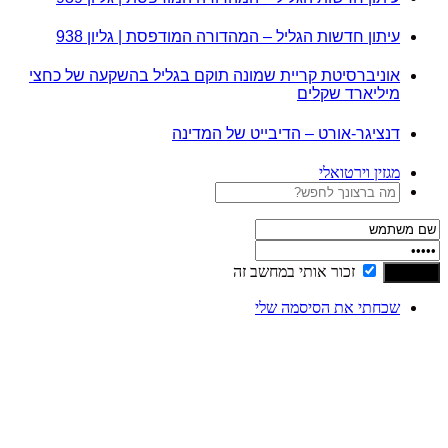
עיתון חדשות הגליל – המהדורה המודפסת | גליון 938
אוניברסיטת קריית שמונה תוקם בגליל בהשקעה של כחצי
מיליארד שקלים
דנציגר-אורט – הדיבייט של המדינה
מגזין וירטואלי
זכור אותי במחשב זה
שכחתי את הסיסמה שלי