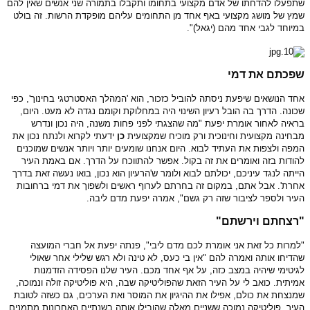
שתפעלו להדחתו של אדם מקצועי בתחומו ותקבלו בתמורה שני אנשים שאין להם
שמץ של מושג מקצועי באף אחד מן התחומים עליהם מופקדת הרשות. זה בולט
במיוחד לגבי אחד מהם (יגאל)".
שפכתם את דמי
אחד הנושאים שיפעת ניסתה להוביל כזכור, הוא 'המהלך האסטרטגי בחינוך', כפי
שכונה. הדרך בה הובל רעיון השינוי היה במחלוקת וקומם נגדה לא מעט. היום,
בראיה לאחור אומרת יפעת "מה שהצגתי לפני פחות משנה, היה נכון ונדרש
מבחינה מקצועית וחינוכית ורק מוכיח שמקצועית
כן
ידעתי לקרוא ולנתח נכון את
המפה ולצפות את העתיד לבוא. היום אנחנו שומעים יותר ויותר אנשים שמוכנים
להודות בזה ואומרים את זה בקול. אפשר להתווכח על הדרך. אם באמת העיר
הייתה לנגד עיניכם, יכולתם לבוא ולומר ש'הרעיון הוא נכון, בואו נעשה זאת בדרך
אחרת'. אבל אתם, במקום זה בחרתם לערוף ראשים ולשפוך את דמי ברחובות
העיר ולספר לציבור שזה רק גשם", אמרה יפעת מדם ליבה.
"רצחתם וירשתם"
"למרות כל זאת אני אומרת לכם מדם ליבי", פנתה יפעת אל חברי המועצה
שהדיחו אותה ואמרה להם "אין בי כעס, לא טינה ולא רגש שלילי אחר שאולי
לגיטימי שיהיה במצב כזה, על אף אחד מכם. העיר שלנו הפסידה הזדמנות
אמיתית. כואב לי על העיר הזאת שהפוליטיקה שבה, היא פוליטיקה זולה ונמוכה,
שמנצחת את כולם, אפילו את ההיגיון את המוסר ואת הערכים, גם כשזה לטובת
העיר. פוליטיקה נמוכה ששניים מאלה שהובילו אותה בשנתיים האחרונות מתמנים