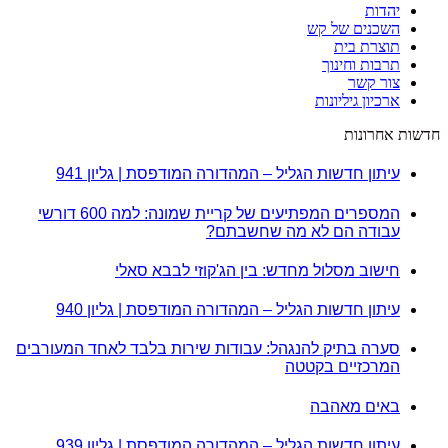
יהדות
השכנים של קש
תוצרת בית
תרבות וחינוך
צור קשר
ארכיון גיליונות
חדשות אחרונות
עיתון חדשות הגליל – המהדורה המודפסת | גליון 941
המספרים המפתיעים של קריית שמונה: למה 600 דורשי
עבודה הם לא מה שחשבתם?
חישוב מסלול מחדש: בין הג'קוזי לבבא סאלי
עיתון חדשות הגליל – המהדורה המודפסת | גליון 940
סערה בתיק להנגהל: עבודות שירות בלבד לאחד המעורבים
המרכזיים בקטטה
באים מאהבה
עיתון חדשות הגליל – המהדורה המודפסת | גליון 939