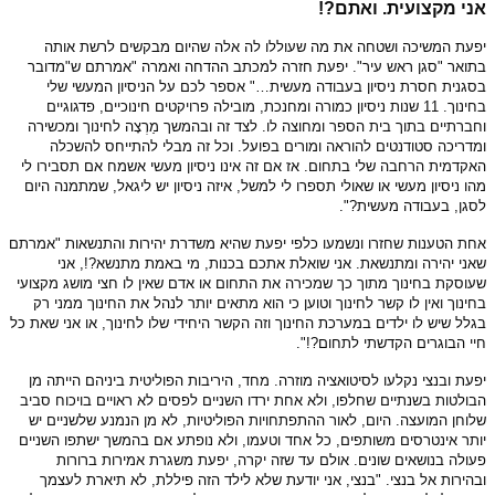
אני מקצועית. ואתם?!
יפעת המשיכה ושטחה את מה שעוללו לה אלה שהיום מבקשים לרשת אותה
בתואר "סגן ראש עיר". יפעת חזרה למכתב ההדחה ואמרה "אמרתם ש"מדובר
בסגנית חסרת ניסיון בעבודה מעשית…" אספר לכם על הניסיון המעשי שלי
בחינוך. 11 שנות ניסיון כמורה ומחנכת, מובילה פרויקטים חינוכיים, פדגוגיים
וחברתיים בתוך בית הספר ומחוצה לו. לצד זה ובהמשך מַרְצָה לחינוך ומכשירה
ומדריכה סטודנטים להוראה ומורים בפועל. וכל זה מבלי להתייחס להשכלה
האקדמית הרחבה שלי בתחום. אז אם זה אינו ניסיון מעשי אשמח אם תסבירו לי
מהו ניסיון מעשי או שאולי תספרו לי למשל, איזה ניסיון יש ליגאל, שמתמנה היום
לסגן, בעבודה מעשית?".
אחת הטענות שחזרו ונשמעו כלפי יפעת שהיא משדרת יהירות והתנשאות "אמרתם
שאני יהירה ומתנשאת. אני שואלת אתכם בכנות, מי באמת מתנשא?!, אני
שעוסקת בחינוך מתוך כך שמכירה את התחום או אדם שאין לו חצי מושג מקצועי
בחינוך ואין לו קשר לחינוך וטוען כי הוא מתאים יותר לנהל את החינוך ממני רק
בגלל שיש לו ילדים במערכת החינוך וזה הקשר היחידי שלו לחינוך, או אני שאת כל
חיי הבוגרים הקדשתי לתחום?!".
יפעת ובנצי נקלעו לסיטואציה מוזרה. מחד, היריבות הפוליטית ביניהם הייתה מן
הבולטות בשנתיים שחלפו, ולא אחת ירדו השניים לפסים לא ראויים בויכוח סביב
שלוחן המועצה. היום, לאור ההתפתחויות הפוליטיות, לא מן הנמנע שלשניים יש
יותר אינטרסים משותפים, כל אחד וטעמו, ולא נופתע אם בהמשך ישתפו השניים
פעולה בנושאים שונים. אולם עד שזה יקרה, יפעת משגרת אמירות ברורות
ובהירות אל בנצי. "בנצי, אני יודעת שלא לילד הזה פיללת, לא תיארת לעצמך