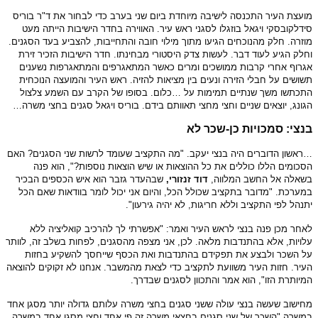
מועצת העיר התכנסה לישיבה מיוחדת ביום שני בערב כדי לבחור את ד"ר בוריס
סידלקובסקי ויגאל בוזגלו לסגני ראש עיר. האווירה בחדר הישיבות הייתה מעט
מוזרה. חלק מהנוכחים הגיעו מתוך מילוי חובה והתחייבות, להצביע בעד הסגנים.
וחלק הגיע לעוד דבר. לעשות צדק היסטורי מבחינתו. חדר הישיבות הזכיר זירת
אגרוף אחרי קרבות ממושכים ומרים כאשר המתאגרפים והמתאגרפות נשענים
תשושים על חבלי הזירה ונעים בין מציאות להזיה. ראש העיר והמועצה הנוכחית
התכתשו משך שנתיים תמימות על …כלום. בסופו של הקרב עם השמע צלצול
הגונג, יוצאים שניים וחצי מחצי תאוותם בידם. בוריס ויגאל סגנים בחצי משרה…
בנצי: סמכויות כן-שכר לא
…ראשון הדוברים היה בנצי יעקב. "מה התקציב שעומד לרשות שני הסגנים? האם
הסכומים הללו כוללים את כל ההוצאות או שיש הוצאות נוספות?", הוא פנה
בשאלה אל החשב המלווה,
דוד זנזורי,
שבהעדר גזבר הוא איש הכספים הבכיר
במערכת. "מדובר בתקציב שכולל הכל, והיום אני יכול לומר בוודאות שאם הכל
יתנהל לפי התקציב וללא חריגות, לא יהיה גירעון".
לאחר מכן פנה בנצי לראש העיר ואמר: "אפשרתי לך להרכיב קואליציה ללא
עלויות, אלא בהתנדבות מלאה. לכן, אני מצפה מהסגנים, לפחות בשלב זה, לוותר
על השכר ולבצע את תפקידם בהתנדבות ואת הכסף שייחסך להשקיע בחזות
העיר. חזות העיר משוועת לתקציב כדי לצאת מהמשבר. אנחנו לא זקוקים להוצאה
המיותרת הזו", הוא אמר והתכוון לסגנים שבדרך.
מחישוב שעשה בנצי עולה ששני סגנים בחצי משרה עלותם גדולה יותר מסגן אחד
במשרה "השכר של שני סגנים בחצאי משרה זה פי אחד וחצי מסגן אחד במשרה,