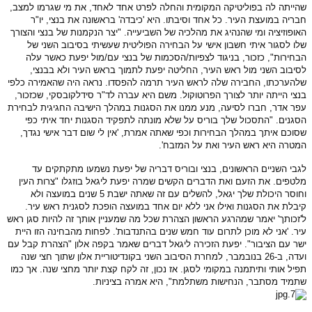
שהייתה לה בפוליטיקה המקומית והחלה לפרט אחד לאחד, את מי שגרמו למצב,
חבריה במועצת העיר. כל אחד וסיבתו. היא 'כיבדה' בראשונה את בנצי, יו"ר
האופוזיציה ומי שהנהיג את מהלכיה של השביעייה. "יצר הנקמנות של בנצי והצורך
שלו לסגור איתי חשבון אישי על הבחירה הפוליטית שעשיתי בסיבוב השני של
הבחירות", כזכור, בניגוד לצפיות/הסכמות של בנצי עם/מול יפעת כאשר עלה
לסיבוב השני מול ראש העיר, החליטה יפעת לתמוך בראש העיר ולא בבנצי,
שלהערכתו, החבירה שלה לראש העיר תרמה להפסדו. נראה היה שהאמירה כלפי
בנצי הייתה יותר לצורך הפרוטוקול. משם היא עברה לד"ר סידלקובסקי, שכזכור,
עפר אדר, חברו לסיעה, מנע ממנו את הסגנות במהלך הישיבה החגיגית לבחירת
הסגנים. "התסכול שלך בוריס על שלא מונתה לתפקיד הסגנות יחד איתי כפי
שסוכם איתך במהלך הבחירות וכפי שאתה אמרת, 'אין לי שום דבר אישי נגדך,
המטרה היא ראש העיר ואת על המזבח'.
לגבי השניים הראשונים, בנצי ובוריס דבריה של יפעת נשמעו מתקתקים עד
מלטפים. את הזעם ואת הדברים הקשים שמרה יפעת ליגאל בוזגלו "צרות העין
וחוסר היכולת שלך יגאל, להשלים עם זה שאתה ישבת 5 שנים במועצה ולא
קיבלת את הסגנות ואילו אני ללא יום אחד במועצה הופכת לסגנית ראש עיר.
ל'זכותך' יאמר שמהרגע הראשון הצהרת שכל מה שמעניין אותך זה להיות סגן ראש
עיר. 'אני לא מוכן לתרום עוד חמש שנים בהתנדבות'. לפחות מהבחינה הזו היית
ישר עם הציבור". יפעת הזכירה ליגאל דברים שאמר בקפה אלון "הצהרת קבל עם
ועדה, ב-26 בנובמבר, למחרת הסיבוב השני בקונדיטוריית אלון שתוך חצי שנה
תפיל אותי ותיתמנה במקומי לסגן. אז נכון, זה לקח קצת יותר מחצי שנה. אך כמו
שתמיד מסתבר, הנחישות משתלמת", היא אמרה בציניות.