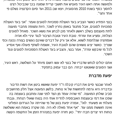
ולמעשה אתה ראש העיר מעניש את תושבי קריית שמונה בכך שכביכול רצינו
לחסוך כסף בשנת 2010 מהסגנית, ויצא שב-2011 ועד סיום הקדנציה נשלם פי
אחד וחצי".
בנצי הפתיע כאשר הצביע בעד האצלת סמכויות לסגנים ואמר: "אני בעד האצלת
סמכויות לסגנים, אבל מתנגד באופן נחרץ לשכר, היות ומצופה מחברי מועצה
לתת מעצמם בשלב ראשון ולאחר מכן לבחון את נושא השכר. מאחל לסגנים
הצלחה, ומציע את עזרתי. טובת העיר וטובת הציבור לנגד עיניי ולא אהיה
אופוזיציה שנלחמת לשווא, אלא אך ורק על דברים שאינם נעשים בצורה נכונה וכפי
שצריך. כאשר יציגו נושאים שהם לטובת העיר, אשמח לשתף פעולה ואף אסייע
לכל מי שיבקש עזרה", אמר בנצי, והצביע בעד האצלת הסמכויות לסגנים ונגד
השכר.
אתם יכולים לנחש שדבריו של בנצי לא עשו רושם מיוחד על השלושה, ראש העיר,
ושני הסגנים שאוטוטו ייבחרו. הם כבר עמוק בתפקיד.
יפעת מדברת
לאחר שבנצי סיים את דבריו קיבלה ד"ר יפעת שאשא ביטון את רשות הדיבור
ובדבריה היא גרמה לתחושות של אי נוחות, בלשון המעטה אצל חלק מהיושבים
סביב שולחן המועצה. "מי שהיה עומד מן הצד לפני שנה ומתבונן בעוצמה בה
שפכו את דמי ובעוצמת האובססיה להדיח אותי היה בטוח שאולי רצחתי, גנבתי
מעלתי או פשעתי. לא!", אמרה יפעת בטון של מי שהייתה על הגרדום הפוליטי
ואינה חוששת ממנו עוד. "אף אחד מאלה לא היה. מה שקרה באמת הוא ששלושה
כוחות רווי יצרים חברו יחד". כאן חזרה יפעת במנהרת הזמן אל התקופה הקשה