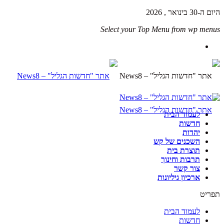
היום ה-30 בינואר , 2026
Select your Top Menu from wp menus
לעמוד הבית
חדשות
יהדות
השכנים של קש
תוצרת בית
תרבות וחינוך
צור קשר
ארכיון גיליונות
תפריט
לעמוד הבית
חדשות