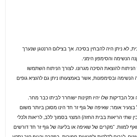
ת, לא ניתן היה להבחין בסיכה. אך בצילום הרנטגן שנערך
נה הנשימה והסימפון הימני.
 הניתוח להוצאת הסיכה מגרונו. לצורך הניתוח השתמשו
נשימה ובסימפונות, אשר באמצעותו ניתן גם להוציא גופים
כל הבדיקות שלו יהיו תקינות ישוחרר לביתו כבר מחר.
 בצעיר אומר: שאיפה של גוף זר חד הינו מסוכן ביותר משום
 שתי הריאות בבית החזה) המצוי בסמוך ללב, לריאות ולכלי
ואף למוות. "מקרים של שאיפה או בליעה של גוף זר חד דורשים
ונים, לגרום לדלקות ולפגיעות חמורות. במקרה והגוף הזר נתקע