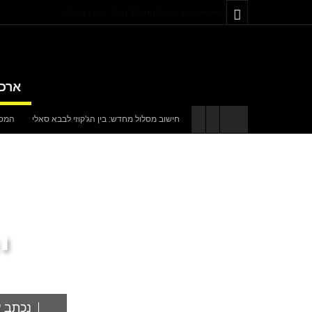
Select your Top Menu from wp menus
ארכיו
חישוב מסלול מחדש: בין הג'קוזי לבבא סאלי
המספרים
באים מאהבה
אוניברסיטת קריית שמונה תוקם בגליל בהשקעה של
י
נכתב ע