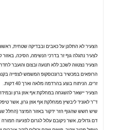
הצעיר לא התלונן על כאבים ובבדיקה שטחית, ראשוני
לצעיר נתגלה גוף זר בדרכי הנשימה, הסיכה, באזור ק
הצעיר נצטווה לשכב ללא תנועה ובצום והועבר לחדר
הרופאים במכשיר ברונכוסקופ המשמש לצפייה בקנה ה
זרים. הניתוח בוצע בהרדמה מלאה וארך 40 דקות.
הצעיר יישאר להשגחה במחלקת אף אוזן גרון ובמידה ו
ד"ר לאוניד ליבשיץ ממחלקת אף אוזן גרון, אשר טיפל
שיש חשש שהגוף הזר ידקור באזור המיצר (החלל שבין
דם גדולים, אשר ניקובם עלול לגרום לפגיעה חמורה 
טיפול מהיר וזהיר, משום שהם יכולים לנקב איברים ש