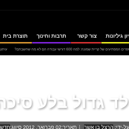
ן גיליונות
צור קשר
תרבות וחינוך
תוצרת בית
 המפתיעים של קריית שמונה: למה 600 דורשי עבודה הם לא מה שחשבתם?
עיתון
סערה בתיק להנגהל: עבודות שירות בלבד לאחד המעורבים המרכזיים בקטטה
עיתון
 כחצי מיליארד שקלים
עיתון חדשות הגליל – המהדורה המודפסת | גליון 938
עיתון
לד גדול בלע סיכה
ל-ידי:
הרצל בן אשר
תאריך:
02 פברואר, 2012
סיווג:
חדשו