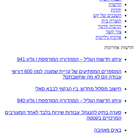
חדשות
יהדות
השכנים של קש
תוצרת בית
תרבות וחינוך
צור קשר
ארכיון גיליונות
חדשות אחרונות
עיתון חדשות הגליל – המהדורה המודפסת | גליון 941
המספרים המפתיעים של קריית שמונה: למה 600 דורשי
עבודה הם לא מה שחשבתם?
חישוב מסלול מחדש: בין הג'קוזי לבבא סאלי
עיתון חדשות הגליל – המהדורה המודפסת | גליון 940
סערה בתיק להנגהל: עבודות שירות בלבד לאחד המעורבים
המרכזיים בקטטה
באים מאהבה