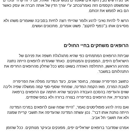
אני מניח שיש מבין הקוראים שאומרים ממש עכשיו "וואלה, גם לי זה קרה" ונזכרים
שהמשפט הקסמים הזה נאמר/נכתב ע"י עורך הדין של אותה חברה או עסק כאשר
הם באו לממש את זכותם.
הרשו לי להיות נאיבי לרגע ולומר שהייתי רוצה לחיות בסביבה שאומרים משהו ולא
מסייגים אותו ב"כפוף לתקנון". פשוט אומרים, מתכוונים ועושים.
הרופאים משחקים בחיי החולים
שביתת הרופאים המתמחים כפי שהיא מתגלגלת חשפה את פניהם של
הישראלים היפים, המפונקים והמנותקים. כאחד שאהדתו לרופאים הייתה נתונה
מהרגע הראשון, התחלפה האהדה בשאט נפש ככל שחלק מהרופאים החריפו את
התנהלותם במשבר.
כתושב הפריפריה שצופה, בחוסר אונים, כיצד המדינה מפלה את הפריפריה
לטובת המרכז, מאז הקמת המדינה, שמחתי שסוף-סוף קמה ממשלה שפיה וליבה
שווים והעדיפה בהסכם העבודה הקיבוצי שהיא חתמה עם הרופאים ברפואה
הציבורית, את הרופאים בפריפריה בצורה ברורה ולא במס שפתיים.
ואם נהיה לרגע פופוליסטים נאמר, "הייתי שמח שגם לרופאים במרכז המדינה
הייתה נותנת אותו דבר". נכון עשתה המדינה שהעדיפה את תושבי קריית שמונה
ולא את תושבי תל אביב.
אמרנו שמדובר ברופאים ישראליים יפים, מפונקים ובעיקר מנותקים. ככל שהזמן