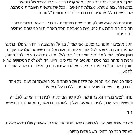
חולף, מסתבר שמדובר בחלק מהמקרים בדור שני או שלישי של רופאים
במשפחה, מה שנקרא "אצולת הרופאים". ככל שהנחשפות העובדות מסתבר,
שהרופאים הללו אומרים "טובת הציבור" ומתכוונים "לטובתנו".
מתגנבת ההרגשה שחלק מהרופאים מנותקים עד כדי כך שהם חושבים שחיי
החולים הם תחמושת לגיטימית במאבקם חסר האחריות והציני שהם מנהלים
בחוצפתם.
חלק מהציבור תומך ברופאים, ואני שואל, מדוע? התשובה היחידה שעולה בראשי
שהפחד הקדמוני שיש לכל אחד מאיתנו בתלות שלו בזה שעומד מולו עם אקדח
טעון ושלוף, הוא לומר "אני תומך בך". אם לא?, מדוע שחולה העומד לפני ניתוח,
והניתוח נדחה כבר מספר פעמים עד כדי סיכון חייו, יגיד למצלמת הטלוויזיה שהוא
תומך בשביתה? רק פחד קמאי שמא הרופא ינתקם בו, חלילה. מחשבה מופרכת
לחלוטין.
לאור כל זאת, אני מחזק את ידיהם של העומדים על המשמר ומונעים, כל אחד
בדרכו, מהרופאים הפורעים מהמרכז ללכת עלינו אימים.
נודה לנציגי משרד האוצר והשר, לסגן שר הבריאות, לבית הדין הארצי לעבודה
והנשיאה נילי ארד, לבית המשפט העליון ולעומדת בראשה, הנשיאה דורית בייניש.
נ.ב
וזה לא אומר שמישהו לא טעה כאשר חתם על הסכם שהאופק שלו נמצא אי-שם
בעתיד הכל-כך רחוק, תשע שנים מהיום.