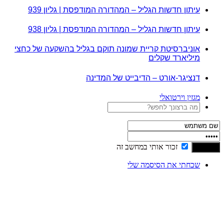
עיתון חדשות הגליל – המהדורה המודפסת | גליון 939
עיתון חדשות הגליל – המהדורה המודפסת | גליון 938
אוניברסיטת קריית שמונה תוקם בגליל בהשקעה של כחצי
מיליארד שקלים
דנציגר-אורט – הדיבייט של המדינה
מגזין וירטואלי
זכור אותי במחשב זה
שכחתי את הסיסמה שלי