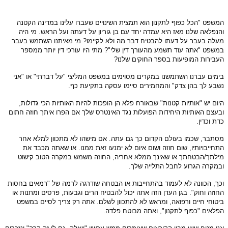
המשפט "הכל כפוף לתקנון הוא תמצית השינויים שעברו עלינו במדינה הקטנה
והנפלאה שלנו מאז היא עמדה יחד עם בן גוריון על דעתה ועל הראש. מי היה
מעלה בעבר על דעתו להבטיח דבר מה ולא לקיימו? מי מאיתנו השתמש בעבר
במשפט "אתה עוד תשמע מהעורך דין שלי"? מתי היו עורכי דין יותר ממספר
העבירות המופיעות בספר החוקים שלנו?
בימים עברנו השתמשנו במקרים מסוימים במשפט המליצי "על דברתי" או "אני
נשבע לך בהן צדק" והמחמירים סיימו עסקה בתקיעת כף.
היום יש "אותיות קטנות" שבאורח פלא הן הופכות להיות האותיות הכי גדולות,
ובעצם האותיות היחידות הפועלות נגד האינטרס שלך אם הפרו איתך חוזה חתום
כדת וכדין.
מסתבר, שכמו בעולם הקדום כך גם עתה. אם מישהו לא מתכוון למלא אחר
התחייבויותיו, שום חוזה ושום איום לא ימנעו זאת ממנו. או שאתה מכבד את
מילתך/הבטחתך או שאינך ממלא אחריה, החוזה משמש במקרה הטוב קישוט
ובמקרה הגרוע לחבל התלייה שלך.
וכך, הכוונה לא לעמוד בהתחייבות או הבטחה שודרגה לרמה של "רמאים בחסות
החוזה וחוק". בגן העדן הזה אתה יכול להבטיח הרים וגבעות, פרסים ומתנות או
ביטוחי חיים ורפואה, ומראש לא להתכוון לשלם. אתה רק צריך לסיים במשפט
הפלאים "כפוף לתקנון", ואתה מבוטח פלדה.