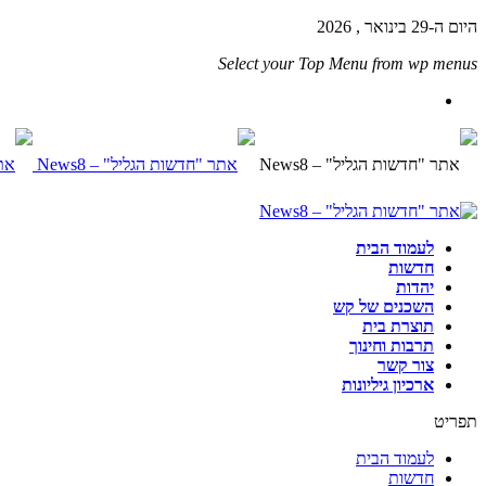
היום ה-29 בינואר , 2026
Select your Top Menu from wp menus
לעמוד הבית
חדשות
יהדות
השכנים של קש
תוצרת בית
תרבות וחינוך
צור קשר
ארכיון גיליונות
תפריט
לעמוד הבית
חדשות