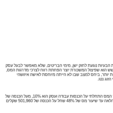
אחת הבעיות נוגעת לחוק ישן, מימי הבריטים, שלא מאפשר לבעל עסק
שש הוא שפיצול המשכורת יוצר הפחתת רווח לצרכי מדרגות המס,
 יותר, ביחס למצב שבו לא הייתה מיוחסת לאישה איזושהי
זוג נטו.
עיקרון היסוד במס הכנסה הוא המיסוי לפי מדרגות. כלומר, ככל שתרוויח יותר, תשלם יותר מס הכנסה על כל קפיצה בהכנסה. למשל, שיעור המס התחלתי על הכנסות עבודה ועסק הוא 10%, מעל הכנסה של
62,400 שקלים ועד ל-106,560 שקלים משלמים 14%. המדרגה הבאה היא הכנסה של עד 168,000 שקלים בשנה, עליה משלמים 21% וכן הלאה עד שיעור מס של 48% שחל על הכנסה של 501,960 שקלים