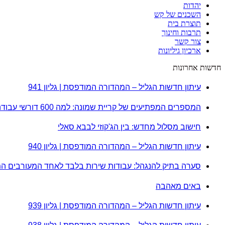
יהדות
השכנים של קש
תוצרת בית
תרבות וחינוך
צור קשר
ארכיון גיליונות
חדשות אחרונות
עיתון חדשות הגליל – המהדורה המודפסת | גליון 941
המספרים המפתיעים של קריית שמונה: למה 600 דורשי עבודה הם לא מה שחשבתם?
חישוב מסלול מחדש: בין הג'קוזי לבבא סאלי
עיתון חדשות הגליל – המהדורה המודפסת | גליון 940
סערה בתיק להנגהל: עבודות שירות בלבד לאחד המעורבים ה
באים מאהבה
עיתון חדשות הגליל – המהדורה המודפסת | גליון 939