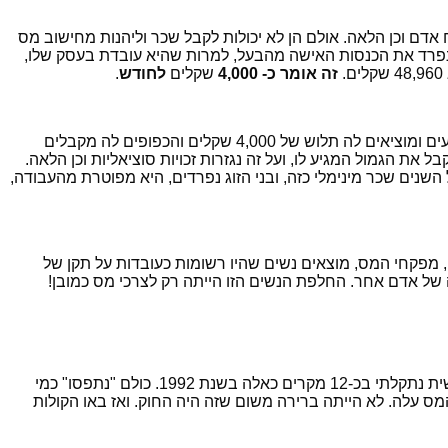
 אדם וכן הלאה. אולם הן לא יכולות לקבל שכר וליהנות מחישוב מס
פרד את הכנסות האישה מהבעל, למרות שהיא עובדת בעסק שלו,
זה אומר כ- 4,000
שקלים
לחודש
.
לכולם ברור שמשהו פה לא הגיוני. כעת, יש נשים שהן מנהלות את כל העסק. הבעל בשטח והן עושות עבודה של חמישה אנשים. אז איך קובעים ומוציאים לה תלוש של 4,000 שקלים והכפופים לה מקבלים
את הגמול המגיע לו, ועל זה נגזרות זכויות סוציאליות וכן הלאה.
נים שכר מינימלי כזה, ובני הזוג נפרדים, היא מפוטרת מהעבודה,
, מפקחי המס, מוצאים נשים שהיו רשומות כעובדות על תקן של
ל אדם אחר. החלפת הנשים הזו הייתה רק לצרכי מס כמובן!
כאשר היינו מגיעים לעסק ומחפשים את פלונית, שרשומה כעובדת בדיווחי החברה, היינו מוצאים את אשת בעל החברה. זו תופעה שאני אישית נתקלתי בכ-12 מקרים כאלה בשנת 1992. כולם "נתפסו" כמי
 עלה. לא הייתה ברירה משום שזה היה החוק. ואז באו הקולות