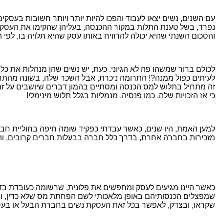
עם השנים, נשים יצאו לעבוד והפכו להיות יותר ויותר חשובות בעסקי
נפרד, בשל טענת התלות במקור ההכנסה, בעליהן שהקימו את העסק.
והסכום השנתי שהיא יכולה להרוויח באותו עסק שהיא תלויה בו, לפי הגישה של הח
לעיתים כפול ממנה?! התרומה ניכרת, אבל השכר שלה, בשונה מהתרומה, 
זה מתחיל בתלוש למס הכנסה ומסתיים בהמון דברים שיושבים על זה ו
כי אז הזכויות שלה, כמו פנסיה, מנמליות בגלל תלוש מינימלי!
למען האמת, היו שנים, כאשר עבדתי כפקיד שומה חיפה בחוליית חברו
מזכירות בחברה אחרת, בדרך כלל חברה בבעלות חברים קרובים, והא
שמפצלים הכנסותיהם באופן מלאכותי לשם הפחתת מס שלא כדין, והה
שקראו, ובצדק, לאפשר בכל זאת העסקת נשים בחברת הבעל או בעס