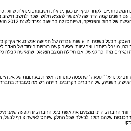
ם המשפחתיים, לקחו תפקידים כגון מנהלת חשבונות, מנהלת שיווק, כח
 עם השנים קמה הדרישה לאפשר להוציא תלושי שכר ולחשב חישוב נ
וק והפסיקה, ושייוחסו לה בחישוב נפרד לשנת 2012 הוא 48,960 שקלים.
מוגבל ביותר ויוצר עיוות, פגיעה קשה בזכויות היסוד של האדם לקבל 
נגזרים מזה. כך למשל, אם חלילה המצב הוא אכן שהאישה קבלה כל הש
ת, עלינו על "תופעה" שתפסה כותרות ראשיות בעיתונות של אז. היינו
ישה, השנייה, של החברים הקרובים, הייתה רשומה כעובדת בחברה ש
כנסות שלהם תוקנו לכאלה שכל החלק שיוחס לאישה צורף לבעל, המס
קו.