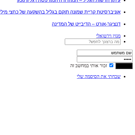
עיתון חדשות הגליל – המהדורה המודפסת | גליון 938
אוניברסיטת קריית שמונה תוקם בגליל בהשקעה של כחצי מיל
דנציגר-אורט – הדיבייט של המדינה
מגזין וירטואלי
זכור אותי במחשב זה
שכחתי את הסיסמה שלי