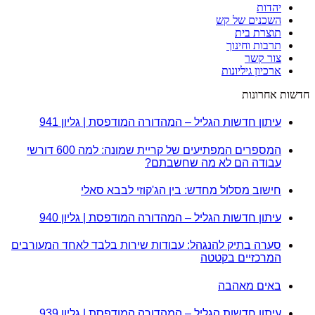
יהדות
השכנים של קש
תוצרת בית
תרבות וחינוך
צור קשר
ארכיון גיליונות
חדשות אחרונות
עיתון חדשות הגליל – המהדורה המודפסת | גליון 941
המספרים המפתיעים של קריית שמונה: למה 600 דורשי
עבודה הם לא מה שחשבתם?
חישוב מסלול מחדש: בין הג'קוזי לבבא סאלי
עיתון חדשות הגליל – המהדורה המודפסת | גליון 940
סערה בתיק להנגהל: עבודות שירות בלבד לאחד המעורבים
המרכזיים בקטטה
באים מאהבה
עיתון חדשות הגליל – המהדורה המודפסת | גליון 939