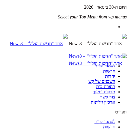
היום ה-30 בינואר , 2026
Select your Top Menu from wp menus
לעמוד הבית
חדשות
יהדות
השכנים של קש
תוצרת בית
תרבות וחינוך
צור קשר
ארכיון גיליונות
תפריט
לעמוד הבית
חדשות