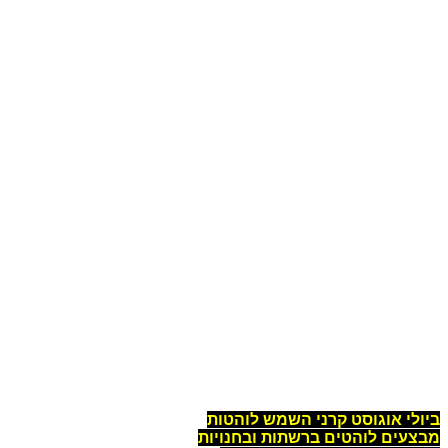
ביולי אוגוסט קרני השמש לוהטות
מבצעים לוהטים ברשתות ובחנויות