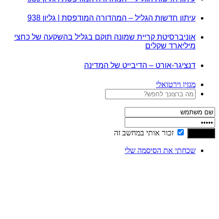
עיתון חדשות הגליל – המהדורה המודפסת | גליון 938
אוניברסיטת קריית שמונה תוקם בגליל בהשקעה של כחצי
מיליארד שקלים
דנציגר-אורט – הדיבייט של המדינה
מגזין וירטואלי
זכור אותי במחשב זה
שכחתי את הסיסמה שלי