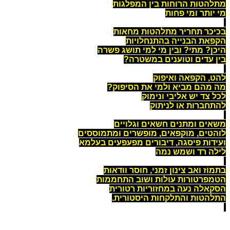
מתלהטות הרוחות בין המפלגות
מי יותר ומי פחות
בכיכר תחריר מתלהטות מחאות
הקפאת הבנייה בהתנחלויות
היכן? מתי? ובין מי למי תושג פשרה
בין עדים וטוענים במשטרה?
להט, הקפאה ואיפוק
מה מהם מביא ולמי את הסיפוק?
לכל צד יש אליבי ונימוק
להתחברות או לניתוק
משאים ומתנים חשאים וגלויים
לוהטים, מוקפאים, מופשרים ומתמוססים
ועידות פיסגה, דיבורים מפעפעים בעלמא
לילה רד ושמש נמה
בתמוז ואב צינון זמני, חוסר וודאות
הטמפרטורות עולות ושוב התחממות
הסקאלה נעה במחזוריות רטורית
התלהטות והתלקחות היסטורית.