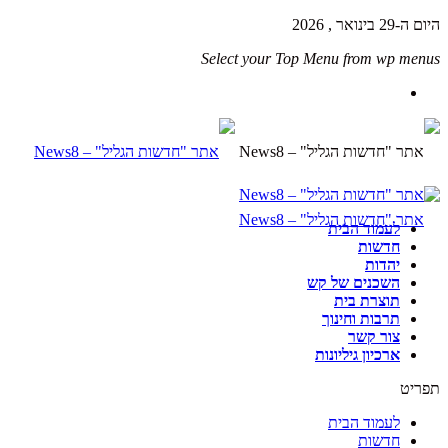
היום ה-29 בינואר , 2026
Select your Top Menu from wp menus
לעמוד הבית
חדשות
יהדות
השכנים של קש
תוצרת בית
תרבות וחינוך
צור קשר
ארכיון גיליונות
תפריט
לעמוד הבית
חדשות