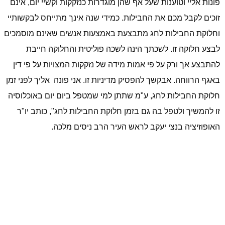
פונות אליי וטוענות שעל אף שהן מוגדרות כנזקקות וקשיי יום, אינם
זוכים לקבל מכם את החבילות. כמידי שנה אינך מתייחס לבקשותיי
וחלוקת החבילות לחג מתבצעת באמצעות אנשים שאינם מוסמכים
לבצע חלוקה זו. לשכתך הינה לשכה פוליטית והחלוקה חייבת
להתבצע אך ורק על פי אמות מידה של נזקקות המצויות על פי דין
באגף הרווחה. אבקשך להפסיק מדיניות זו. אני פונה
אליך לפני זמן
חלוקת החבילות לחג, ע"מ שתתן למי שמטפל ביום יום באוכלוסיה
זו להמשיך ולטפל בה גם בזמן חלוקת החבילות לחג", כותב יו"ר
האופוזיציה בנצי יעקב לראש העיר הרב ניסים מלכה.