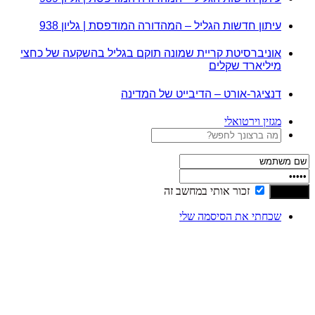
עיתון חדשות הגליל – המהדורה המודפסת | גליון 938
אוניברסיטת קריית שמונה תוקם בגליל בהשקעה של כחצי
מיליארד שקלים
דנציגר-אורט – הדיבייט של המדינה
מגזין וירטואלי
זכור אותי במחשב זה
שכחתי את הסיסמה שלי