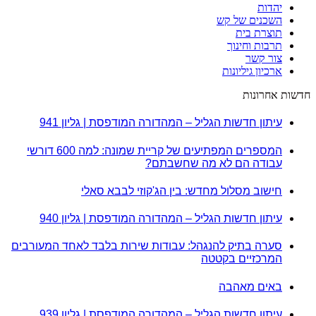
יהדות
השכנים של קש
תוצרת בית
תרבות וחינוך
צור קשר
ארכיון גיליונות
חדשות אחרונות
עיתון חדשות הגליל – המהדורה המודפסת | גליון 941
המספרים המפתיעים של קריית שמונה: למה 600 דורשי
עבודה הם לא מה שחשבתם?
חישוב מסלול מחדש: בין הג'קוזי לבבא סאלי
עיתון חדשות הגליל – המהדורה המודפסת | גליון 940
סערה בתיק להנגהל: עבודות שירות בלבד לאחד המעורבים
המרכזיים בקטטה
באים מאהבה
עיתון חדשות הגליל – המהדורה המודפסת | גליון 939