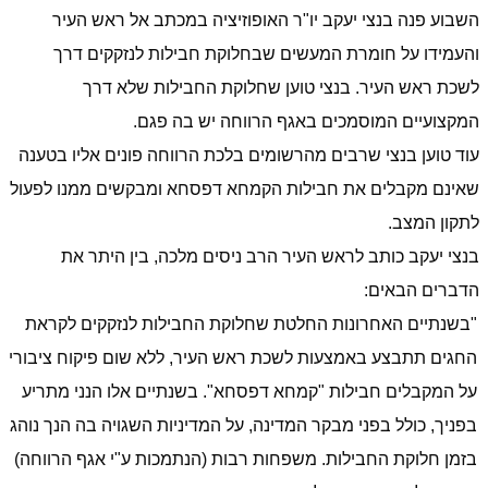
השבוע פנה בנצי יעקב יו"ר האופוזיציה במכתב אל ראש העיר
והעמידו על חומרת המעשים שבחלוקת חבילות לנזקקים דרך
לשכת ראש העיר. בנצי טוען שחלוקת החבילות שלא דרך
המקצועיים המוסמכים באגף הרווחה יש בה פגם.
עוד טוען בנצי שרבים מהרשומים בלכת הרווחה פונים אליו בטענה
שאינם מקבלים את חבילות הקמחא דפסחא ומבקשים ממנו לפעול
לתקון המצב.
בנצי יעקב כותב לראש העיר הרב ניסים מלכה, בין היתר את
הדברים הבאים:
"בשנתיים האחרונות החלטת שחלוקת החבילות לנזקקים לקראת
החגים תתבצע באמצעות לשכת ראש העיר, ללא שום פיקוח ציבורי
על המקבלים חבילות "קמחא דפסחא". בשנתיים אלו הנני מתריע
בפניך, כולל בפני מבקר המדינה, על המדיניות השגויה בה הנך נוהג
בזמן חלוקת החבילות. משפחות רבות (הנתמכות ע"י אגף הרווחה)