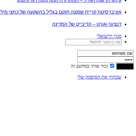
עיתון חדשות הגליל – המהדורה המודפסת | גליון 938
אוניברסיטת קריית שמונה תוקם בגליל בהשקעה של כחצי מיל
דנציגר-אורט – הדיבייט של המדינה
מגזין וירטואלי
זכור אותי במחשב זה
שכחתי את הסיסמה שלי