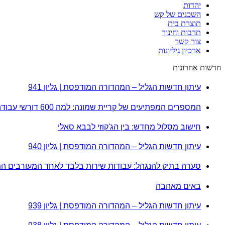
יהדות
השכנים של קש
תוצרת בית
תרבות וחינוך
צור קשר
ארכיון גיליונות
חדשות אחרונות
עיתון חדשות הגליל – המהדורה המודפסת | גליון 941
המספרים המפתיעים של קריית שמונה: למה 600 דורשי עבודה הם לא מה שחשבתם?
חישוב מסלול מחדש: בין הג'קוזי לבבא סאלי
עיתון חדשות הגליל – המהדורה המודפסת | גליון 940
סערה בתיק להנגהל: עבודות שירות בלבד לאחד המעורבים ה
באים מאהבה
עיתון חדשות הגליל – המהדורה המודפסת | גליון 939