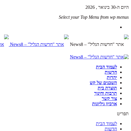
היום ה-30 בינואר , 2026
Select your Top Menu from wp menus
לעמוד הבית
חדשות
יהדות
השכנים של קש
תוצרת בית
תרבות וחינוך
צור קשר
ארכיון גיליונות
תפריט
לעמוד הבית
חדשות