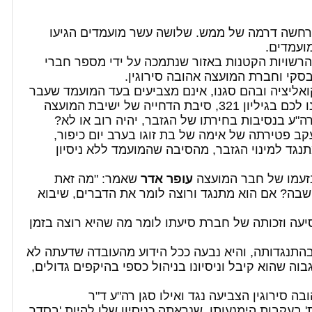
תרחשה דרמה של ממש. שלושה עשר מועמדים הגיעו
ועמדים.
הרשויות הקטנות באזור שנתמכה על ידי מספר חברי
סקי וחברת המועצה אהובה סירוגין.
אליציה ובהם סגנו, אינם מצביעים בעד המועמד שעבר
בוועדה וראש העיר עומד מאחוריו. כפי שדיווחנו לכם בגיליון 321, סיבת הדחייה של ישיבת המועצה
רה"ע בנסיבות בחירתו של הגזבר, יהיה רוב או לא?
 פטירתה של אימה של בת זוגו בערב יום כיפור,
תנגד למינוי הגזבר, מהסיבה שהמועמד ללא ניסיון
זעמו של חבר המועצה
עופר אדר
שאמר: "מה זאת
בה? אם הוא מתנגד ורוצה לומר את הדברים, שיבוא
סיעה וזכותה של חברת סיעתו לומר מה שהיא רוצה בזמן
התנגדותה, והיא נבעה ככל הידוע מהעובדה שדעתה לא
וה שהוא קיבל וניסיונו בניהול כספי בהיקפים גדולים,
ה סירוגין הצביעה נגד ואילו סגן רה"ע ד"ר
' בעקבות הימנעותו, שנראתה כניסיון שלו להיות 'בסדר