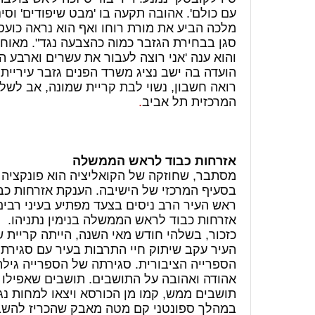
עם כולם'. אהובה תקעה בו 'מבט שיפודים' וס
מלכה הביע את מורת רוחו ואף הוא נראה כועס
סגן בבחירת הגזבר כמוה כהצבעה נגד". מאוחר
והוא ענה 'אני רוצה לעבור את עשרים וארבע ה
הועדה
בה ישב נציג משרד הפנים גזבר עיריית
רואה חשבון, נשוי לבת קריית שמונה, אב ל
המרכזית תל אביב
.
אזרחות כבוד לראש הממשלה
מסתבר, שחוזקה של הקואליציה הוא פונקציה
בסעיף המרכזי של הישיבה. הענקת אזרחות כ
ראש העיר הרב ניסים בצעד מפתיע בעיני רבים
אזרחות כבוד לראש הממשלה בנימין נתניהו.
כזכור, בשלהי חודש מאי השנה, הייתה קריי
העיר עקב שיתוק חיי התרבות בעיר עם סגירת 
הספרייה הציבורית. סגירתה של הספרייה גילה
אהודה ואהובה על התושבים. תושבים שאפילו ל
תושבים ממש, קמו מן הכורסא ויצאו למחות נג
במהלך ספונטני קם מטה מאבק שהכריז להשבי