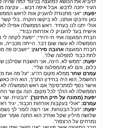
להביא את הנושא למועצה בניגוד למה שהיה פ
העיר יחכה לדבש. אבל איפה דבש… עקיצה משו
יפעת:
"אני מתנגדת להעניק אות לראש הממשל
כאן וחיבקו אותנו, לא ביקשו הוקרה. בלי קש
אולי יתנו לנו בעתיד. ראש הממשלה אפילו לא אל
אישית בעד להעניק לו אזרחות כבוד".
חברת המועצה אתי חי-דוידי: "יפעת לקחה לי א
הממשלה לא עשה שום דבר. הייתה מכבייה, והו
חברת המועצה
אהובה סירוגין
: "יושבים פה מ
לתת כבוד למפלגה שלו".
יפעת:
"ממש לא. הינה, אני חושבת שסילבן שלום
כלום, והם לא מהמפלגה שלי".
עמרם שחר
ממלא מקום רה"ע: "על מה את מד
החשמל, הוא היה בחידון התנ"ך, הוא היה כאש
אישר כסף למתנ"סים? אם ראש הממשלה לא יאש
הממשלה לא הולך לכל מקום. הנה גם שר החינ
יפעת (ממונה על תיק החינוך)
: "הבטיח. שר ה
עמרם:
"אולי בעקבות אזרחות הכבוד, יגיד רא
יפעת:
"הכל הבטחות. אני רוצה לומר לך נשמה
שלושה מיליון שקל ואח"כ הוא התנה ואמר 'אם ז
נמרחים על הרצפה".
חבר המועצה אשר פיניאן: "אני חושב שמי שעו