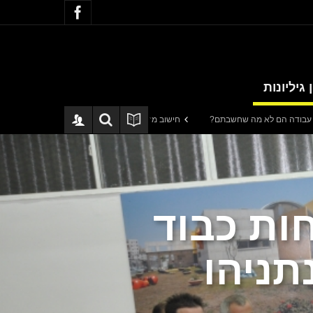
 גיליונות
חישוב מסלול מחדש: בין הג'קוזי לבבא סאלי
עיתון חדשות הגליל –
ות כבוד
תניהו