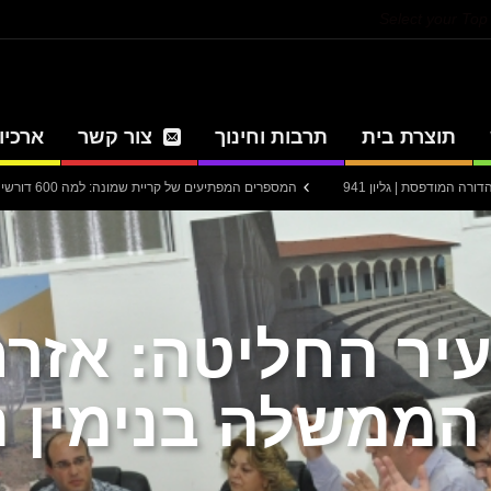
Select your To
תוצרת בית
תרבות וחינוך
צור קשר
ארכיון
ן 941
המספרים המפתיעים של קריית שמונה: למה 600 דורשי עבודה הם לא מה שחשבתם?
יר החליטה: אזרח
ממשלה בנימין נ