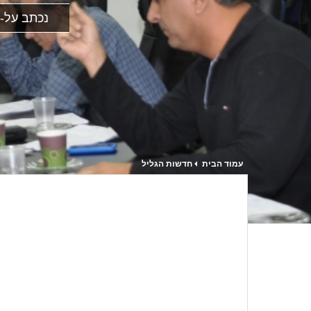
נכתב על-י
עמוד הבית
חדשות הגליל