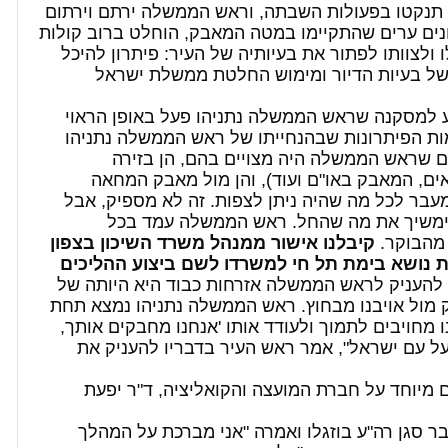
תנקטו בפעולות השבתה, וראש הממשלה ירתם וירתום
ונים ערים שהתקיימו במטה המאבק, הוחלט ברוב קולות
לצוותו לפתור את בעיותיה של העיר: פיתרון להיכל
 של בעיות הדיור ומימוש החלטת ממשלת ישראל
ע למסקנה שראש הממשלה נתניהו פעל באופן הראוי
מות הפיתרונות שבהנחייתו של ראש הממשלה נתניהו
ים שראש הממשלה היה מצויים בהם, הן בזירה
ם, המאבק באו"ם ועוד), והן מול מאבק המחאה
בר לכל מה שהיה ניתן לצפות. זה לא מספיק, אבל
ימשיך את מה שהחל. ראש הממשלה עמד בכל
 מהבוקר.
קיבלנו אישור ממנהל משרד השיכון בצפון
ת נושא בימת תל חי למשרדו לשם ביצוע ההליכים
 להעניק לראש הממשלה אזרחות כבוד היא היותה של
 מול אויבנו מבחוץ. ראש הממשלה נתניהו נמצא תחת
מחויבים לתמוך ולעודד אותו 'אנחנו מחבקים אותך,
על עם ישראל", אמר ראש העיר בדבריו להעניק את
 מיוחד על חברת המועצה והקואליציה, ד"ר יפעת
 סגן רה"ע בוזגלו ואמרה "אני מברכת על המהלך