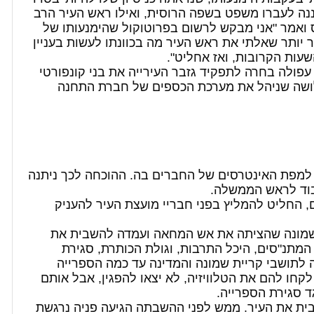
יננה לעברו משפט בשפה הרוסית, ואילו ראש העיר הרב
 ואמר "אני מבקש לרשום בפרוטוקול שהימנעותו של
 יותר שאלתי את ראש העיר מה בכוונתו לעשות בעניין
שעות הקרובות, ואז אחליט".
 עפולה
בחרה לתפקיד גזבר העירייה את בני קונפורטי
שלושה שניהל את מערכת הכספים של חברת התחנה
 למפת האינטרסים של החברים בה. ההוכחה לכך ניתנה
בוד לראש הממשלה.
, החליט להמליץ בפני חבריי מועצת העיר להעניק
ת שמונה שהציתה את אש המחאה ועמדה להשבית את
המתנ"סים, היכל התרבות, וגולת הכותרת, סגירת
 לתושבי קריית שמונה והמדינה עד כמה הספרייה
קחו להם את הטלוויזיה, לא יצאו להפגין, אבל אותם
ד סגירת הספרייה.
ת את העיר. ממש לפני ההשבתה הגיעה פניה נרגשת