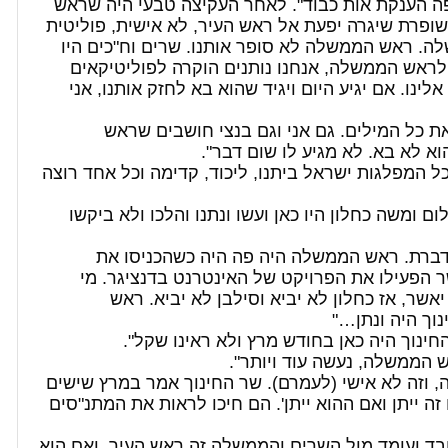
ה הענקת אות כבוד". לאחר העקיצה טבעי היה שראש
פרת שיגרה יפעת אל ראש העיר, לא אישית, פוליטית
ה. ראש הממשלה לא סופר אותנו. שרים וח"כים היו
ר לראש הממשלה, אנחנו נותנים הוקרה לפוליטיקאים
ינו. אם יגיע היום ויגיד שהוא בא לחזק אותנו, אני
ת כל המילים. גם אני וגם בנצי חושבים שראש
א לא בא. לא מגיע לו שום דבר".
כל המפלגות ישראל ביתנו, ליכוד, קדימה וכל אחד רוצה
 ומשה כחלון היו כאן ועשו ונתנו והלכו ולא ביקשו
ברת. ראש הממשלה היה פה היה כשהכניסו את
ר הפעילו את הפרויקט של האינטרנט בדנציגר. מי
ר, אז כחלון לא יביא וסילבן לא יביא. ראש
וך היה ונתן…"
חינוך היה כאן בחודש מרץ ולא ראינו שקל".
ש הממשלה, נעשה עוד ויותר".
, וזה לא אישי (לעמרם). שר החינוך אמר במרץ שישים
ה ייתן ואם ההוא ייתן'. הם חיכו לראות את המתנ"סים
בד ועומד מול השרים והממשלה זה ראש העיר, ואם הוא