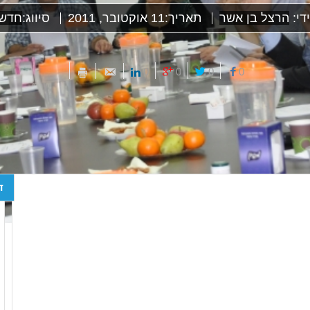
די:
הרצל בן אשר
תאריך:
11 אוקטובר, 2011
סיווג:
חדשו
0
0
0
0
ד