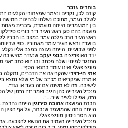
בוחרים גזבר
קודם לכן, נקדים ונאמר שמאחורי הקלעים ה
לשלב הגמר, מתוכם נשלחו לבחינות חמישה מ
בין המועמדים הייתה מועמדת, גזברית מאחת 
מועצה בהם סגן ראש העיר ד"ר בוריס סידלקוב
ראש העיר הרב מלכה עמד במצב בו חבריו לקו
לפני שבועיים, הייתה נעוצה במצב אליו נקלע 
יו"ר האופוזיציה
בנצי יעקב
שנעדר מהישיבה עקב
התנגד למינוי ושלח מכתב ובו הוא כתב "
אני מ
מוניציפאלי
ואינו עומד בתנאי הסף"
.
אתי חי-דוידי
שהקריאה את הדברים, נתקלה ב
אומרת שמקריאים מכתב של מי שלא נמצא ביש
לישיבה. וזה לא משנה אם זה בעד או נגד".
מנכ"ל העירייה כהן הגיב ואמר "זה הזמן של ה
הזה, אפילו לשיר שיר…".
חברת המועצה
אהובה סירוגין
הייתה נחרצת ב
הייתה נוחה שהמועמד שנבחר, על אף הציון הגב
הוא חסר ניסיון מוניציפאלי.
מנכ"ל העירייה העמיד את הנושא להצבעה. אהוב
סידלקובסקי נמנע. ד"ר בוריס זכה ל'אש צולבת