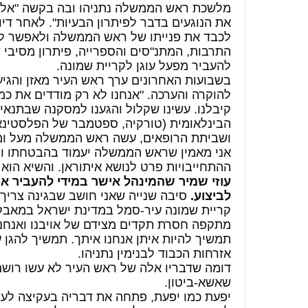
מלשכת ראש הממשלה נתניהו ובה בקשה "אל 
את הנוגעים בדבר לפיתרון הבעיות". לאחר די
לכבד את פנייתו של ראש הממשלה ולאפשר לו ו
התרבות, המתנ"סים והספרייה, פיתרון מסיבי
להעביר מפעל עוגן לקריית שמונה.
בשבועות האחרונים ערך ראש העיר מאזן והגי
להוקרה והערכה. "אנחנו לא רק מודדים את כ
קיבלנו. עשינו שקלול והגענו למסקנה שבתנא
הבינלאומית (טורקיה, ספטמבר של הפלסטינאי
ושביתת הרופאים, עשה ראש הממשלה מעל ומע
אני מאמין שראש הממשלה יעמוד בהבטחתו ו
ההתחייבויות פרט לנושא איתוראן. והשיא הוא
עוזי שמיר שהמינהל אישר במידי להעביר א
לביצוע.
סיבה שנייה שאני חושב שבגינה צריך
קריית שמונה עיר-סמל במדינת ישראל במאבק
מתקפה חסרת תקדים מצידם של אויבנו ואנחנו 
תמשיך להיות איתן אנחנו איתך. תמשיך להגן 
אזרחות הכבוד לבנימין נתניהו.
דומה שדבריו אלה של ראש העיר לא עשו רושם
שאשא-ביטון.
יפעת כמו יפעת, פתחה את דבריה בעקיצה לעבר