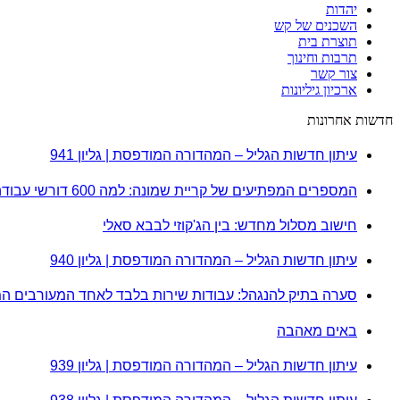
יהדות
השכנים של קש
תוצרת בית
תרבות וחינוך
צור קשר
ארכיון גיליונות
חדשות אחרונות
עיתון חדשות הגליל – המהדורה המודפסת | גליון 941
המספרים המפתיעים של קריית שמונה: למה 600 דורשי עבודה הם לא מה שחשבתם?
חישוב מסלול מחדש: בין הג'קוזי לבבא סאלי
עיתון חדשות הגליל – המהדורה המודפסת | גליון 940
סערה בתיק להנגהל: עבודות שירות בלבד לאחד המעורבים ה
באים מאהבה
עיתון חדשות הגליל – המהדורה המודפסת | גליון 939