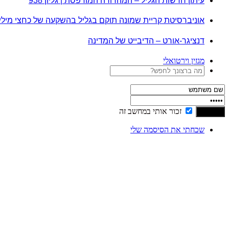
עיתון חדשות הגליל – המהדורה המודפסת | גליון 938
אוניברסיטת קריית שמונה תוקם בגליל בהשקעה של כחצי מיל
דנציגר-אורט – הדיבייט של המדינה
מגזין וירטואלי
זכור אותי במחשב זה
שכחתי את הסיסמה שלי