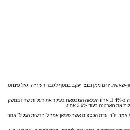
ר פיניאן, ד"ר יפעת ביטון-שאשא, יורם ממן ובנצי יעקב בנוסף לגזבר העירייה יגאל פינחס
בדיון בנושא צו הארנונה שחייב להגיע להצבעה עד סוף החודש (נובמבר), תובע משרד הפנים באמצעות חוק ההסדרים להעלות את הארנונה ב-1.4%. אחוז העלאה המבטאת בעיקר את העליות שהיו במשק
נונה בעוד 3.6% אחוז.
 אמר. יו"ר ועדת הכספים אשר פיניאן אמר ל"חדשות הגליל" אחרי