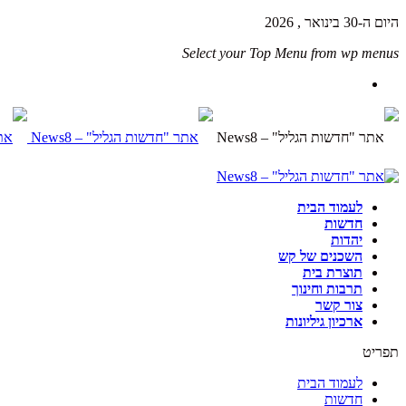
היום ה-30 בינואר , 2026
Select your Top Menu from wp menus
לעמוד הבית
חדשות
יהדות
השכנים של קש
תוצרת בית
תרבות וחינוך
צור קשר
ארכיון גיליונות
תפריט
לעמוד הבית
חדשות