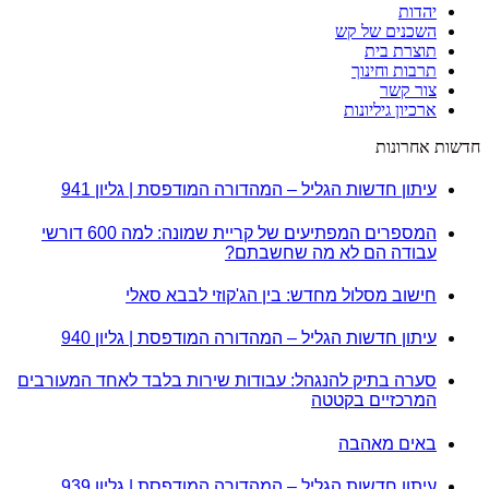
יהדות
השכנים של קש
תוצרת בית
תרבות וחינוך
צור קשר
ארכיון גיליונות
חדשות אחרונות
עיתון חדשות הגליל – המהדורה המודפסת | גליון 941
המספרים המפתיעים של קריית שמונה: למה 600 דורשי
עבודה הם לא מה שחשבתם?
חישוב מסלול מחדש: בין הג'קוזי לבבא סאלי
עיתון חדשות הגליל – המהדורה המודפסת | גליון 940
סערה בתיק להנגהל: עבודות שירות בלבד לאחד המעורבים
המרכזיים בקטטה
באים מאהבה
עיתון חדשות הגליל – המהדורה המודפסת | גליון 939