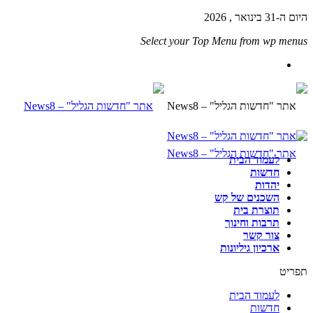
היום ה-31 בינואר , 2026
Select your Top Menu from wp menus
לעמוד הבית
חדשות
יהדות
השכנים של קש
תוצרת בית
תרבות וחינוך
צור קשר
ארכיון גיליונות
תפריט
לעמוד הבית
חדשות