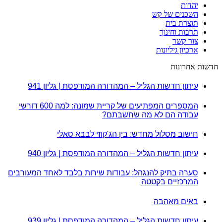
יהדות
השכנים של קש
תוצרת בית
תרבות וחינוך
צור קשר
ארכיון גיליונות
חדשות אחרונות
עיתון חדשות הגליל – המהדורה המודפסת | גליון 941
המספרים המפתיעים של קריית שמונה: למה 600 דורשי
עבודה הם לא מה שחשבתם?
חישוב מסלול מחדש: בין הג'קוזי לבבא סאלי
עיתון חדשות הגליל – המהדורה המודפסת | גליון 940
סערה בתיק להנגהל: עבודות שירות בלבד לאחד המעורבים
המרכזיים בקטטה
באים מאהבה
עיתון חדשות הגליל – המהדורה המודפסת | גליון 939