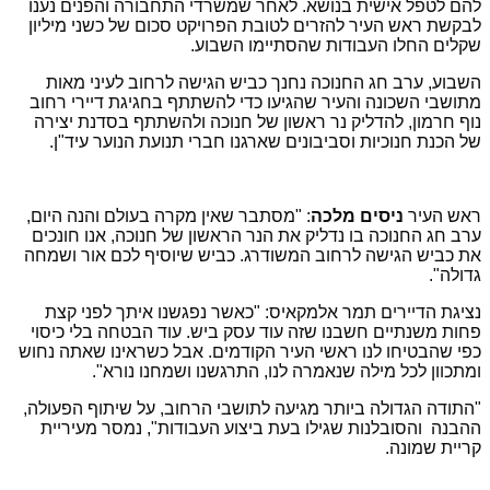
להם לטפל אישית בנושא. לאחר שמשרדי התחבורה והפנים נענו
לבקשת ראש העיר להזרים לטובת הפרויקט סכום של כשני מיליון
שקלים החלו העבודות שהסתיימו השבוע.
השבוע, ערב חג החנוכה נחנך כביש הגישה לרחוב לעיני מאות
מתושבי השכונה והעיר שהגיעו כדי להשתתף בחגיגת דיירי רחוב
נוף חרמון, להדליק נר ראשון של חנוכה ולהשתתף בסדנת יצירה
של הכנת חנוכיות וסביבונים שארגנו חברי תנועת הנוער עיד"ן.
ראש העיר
ניסים מלכה
: "מסתבר שאין מקרה בעולם והנה היום,
ערב חג החנוכה בו נדליק את הנר הראשון של חנוכה, אנו חונכים
את כביש הגישה לרחוב המשודרג. כביש שיוסיף לכם אור ושמחה
גדולה".
נציגת הדיירים תמר אלמקאיס: "כאשר נפגשנו איתך לפני קצת
פחות משנתיים חשבנו שזה עוד עסק ביש. עוד הבטחה בלי כיסוי
כפי שהבטיחו לנו ראשי העיר הקודמים. אבל כשראינו שאתה נחוש
ומתכוון לכל מילה שנאמרה לנו, התרגשנו ושמחנו נורא".
"התודה הגדולה ביותר מגיעה לתושבי הרחוב, על שיתוף הפעולה,
ההבנה והסובלנות שגילו בעת ביצוע העבודות", נמסר מעיריית
קריית שמונה.