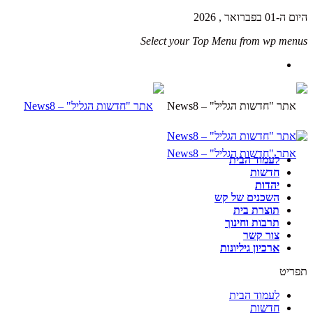
היום ה-01 בפברואר , 2026
Select your Top Menu from wp menus
לעמוד הבית
חדשות
יהדות
השכנים של קש
תוצרת בית
תרבות וחינוך
צור קשר
ארכיון גיליונות
תפריט
לעמוד הבית
חדשות