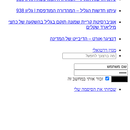
עיתון חדשות הגליל – המהדורה המודפסת | גליון 938
אוניברסיטת קריית שמונה תוקם בגליל בהשקעה של כחצי
מיליארד שקלים
דנציגר-אורט – הדיבייט של המדינה
מגזין וירטואלי
זכור אותי במחשב זה
שכחתי את הסיסמה שלי