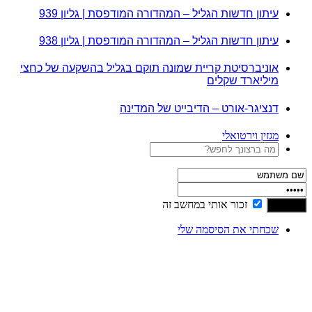
עיתון חדשות הגליל – המהדורה המודפסת | גליון 939
עיתון חדשות הגליל – המהדורה המודפסת | גליון 938
אוניברסיטת קריית שמונה תוקם בגליל בהשקעה של כחצי
מיליארד שקלים
דנציגר-אורט – הדיבייט של המדינה
מגזין וירטואלי
זכור אותי במחשב זה
שכחתי את הסיסמה שלי