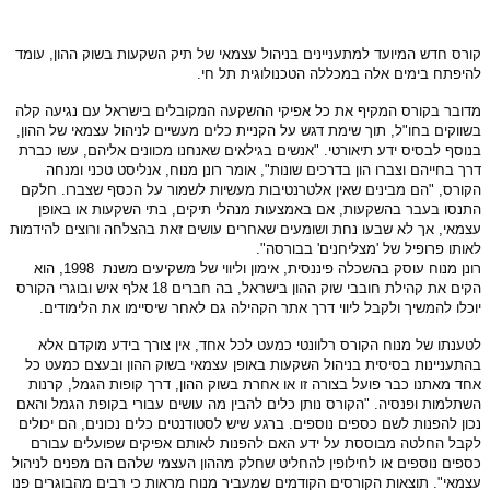
קורס חדש המיועד למתעניינים בניהול עצמאי של תיק השקעות בשוק ההון, עומד
להיפתח בימים אלה במכללה הטכנולוגית תל חי.
מדובר בקורס המקיף את כל אפיקי ההשקעה המקובלים בישראל עם נגיעה קלה
בשווקים בחו"ל, תוך שימת דגש על הקניית כלים מעשיים לניהול עצמאי של ההון,
בנוסף לבסיס ידע תיאורטי. "אנשים בגילאים שאנחנו מכוונים אליהם, עשו כברת
דרך בחייהם וצברו הון בדרכים שונות", אומר רונן מנוח, אנליסט טכני ומנחה
הקורס, "הם מבינים שאין אלטרנטיבות מעשיות לשמור על הכסף שצברו. חלקם
התנסו בעבר בהשקעות, אם באמצעות מנהלי תיקים, בתי השקעות או באופן
עצמאי, אך לא שבעו נחת ושומעים שאחרים עושים זאת בהצלחה ורוצים להידמות
לאותו פרופיל של 'מצליחנים' בבורסה".
רונן מנוח עוסק בהשכלה פיננסית, אימון וליווי של משקיעים משנת 1998, הוא
הקים את קהילת חובבי שוק ההון בישראל, בה חברים 18 אלף איש ובוגרי הקורס
יוכלו להמשיך ולקבל ליווי דרך אתר הקהילה גם לאחר שיסיימו את הלימודים.
לטענתו של מנוח הקורס רלוונטי כמעט לכל אחד, אין צורך בידע מוקדם אלא
בהתעניינות בסיסית בניהול השקעות באופן עצמאי בשוק ההון ובעצם כמעט כל
אחד מאתנו כבר פועל בצורה זו או אחרת בשוק ההון, דרך קופות הגמל, קרנות
השתלמות ופנסיה. "הקורס נותן כלים להבין מה עושים עבורי בקופת הגמל והאם
נכון להפנות לשם כספים נוספים. ברגע שיש לסטודנטים כלים נכונים, הם יכולים
לקבל החלטה מבוססת על ידע האם להפנות לאותם אפיקים שפועלים עבורם
כספים נוספים או לחילופין להחליט שחלק מההון העצמי שלהם הם מפנים לניהול
עצמאי". תוצאות הקורסים הקודמים שמעביר מנוח מראות כי רבים מהבוגרים פנו