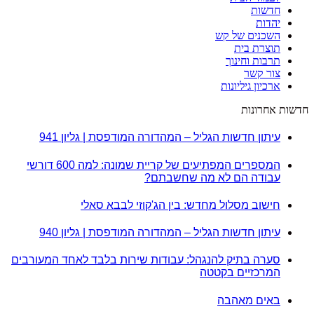
חדשות
יהדות
השכנים של קש
תוצרת בית
תרבות וחינוך
צור קשר
ארכיון גיליונות
חדשות אחרונות
עיתון חדשות הגליל – המהדורה המודפסת | גליון 941
המספרים המפתיעים של קריית שמונה: למה 600 דורשי
עבודה הם לא מה שחשבתם?
חישוב מסלול מחדש: בין הג'קוזי לבבא סאלי
עיתון חדשות הגליל – המהדורה המודפסת | גליון 940
סערה בתיק להנגהל: עבודות שירות בלבד לאחד המעורבים
המרכזיים בקטטה
באים מאהבה