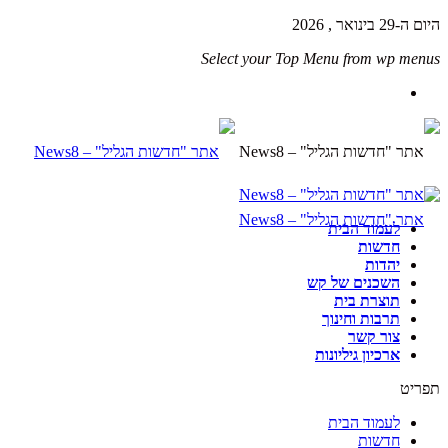
היום ה-29 בינואר , 2026
Select your Top Menu from wp menus
לעמוד הבית
חדשות
יהדות
השכנים של קש
תוצרת בית
תרבות וחינוך
צור קשר
ארכיון גיליונות
תפריט
לעמוד הבית
חדשות