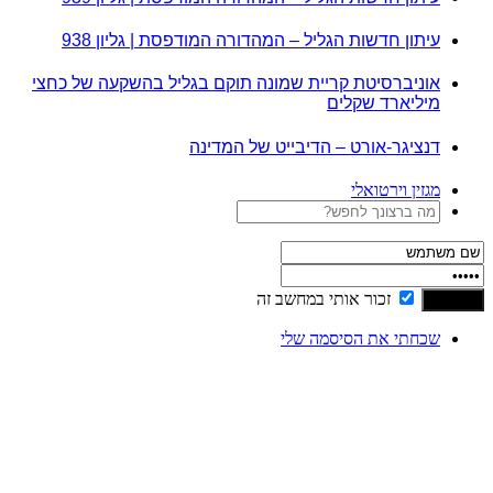
עיתון חדשות הגליל – המהדורה המודפסת | גליון 938
אוניברסיטת קריית שמונה תוקם בגליל בהשקעה של כחצי
מיליארד שקלים
דנציגר-אורט – הדיבייט של המדינה
מגזין וירטואלי
זכור אותי במחשב זה
שכחתי את הסיסמה שלי