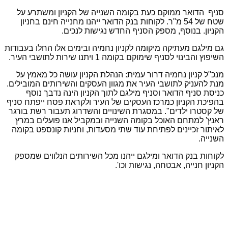
סניף הדואר ממוקם כעת בקומה השנייה של הקניון ומשתרע על
שטח של 54 מ"ר. לקוחות בנק הדואר ייהנו מחנייה חינם בחניון
הקניון. בנוסף, מספק הסניף החדש נגישות לנכים.
גם מילגם מעתיקה מיקומה לקניון נחמיה ובימים אלו החלו בעבודות
השיפוץ והבינוי לסניף שימוקם בקומה 1 ויתנו שירות לתושבי העיר.
מנכ"ל קניון נחמיה דרור עמית: הנהלת הקניון עושה כל מאמץ על
מנת להעניק לתושבי העיר את מגוון העסקים והשירותים המובילים.
כניסת סניף הדואר וסניף מילגם לתוך הקניון הינה נדבך נוסף
בהפיכת הקניון כמרכז העסקים של העיר ולקראת פסח ייפתח סניף
של קסטרו ילדים". במסגרת השינויים והשדרוג תעבור רשת בורגר
ראנץ' למתחם האוכל בקומה השנייה ובמקביל אנו פועלים במרץ
לאיתור זכיינים לפתיחת עוד שתי מסעדות, וחניות קונספט בקומה
השנייה.
לקוחות בנק הדואר ומילגם ייהנו מכל השירותים הנלווים שמספק
הקניון חנייה, אבטחה, נגישות וכו'.