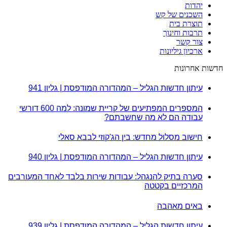
יהדות
השכנים של קש
תוצרת בית
תרבות וחינוך
צור קשר
ארכיון גיליונות
חדשות אחרונות
עיתון חדשות הגליל – המהדורה המודפסת | גליון 941
המספרים המפתיעים של קריית שמונה: למה 600 דורשי
עבודה הם לא מה שחשבתם?
חישוב מסלול מחדש: בין הג'קוזי לבבא סאלי
עיתון חדשות הגליל – המהדורה המודפסת | גליון 940
סערה בתיק להנגהל: עבודות שירות בלבד לאחד המעורבים
המרכזיים בקטטה
באים מאהבה
עיתון חדשות הגליל – המהדורה המודפסת | גליון 939