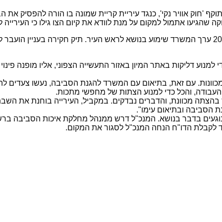
ף 'חוק אוויר נקי', כנגד עיריית קריית שמונה בו הורה להפסיק את ה
הגיעו אתמול למקום על מנת לוודא את קיום הצו גילו כי העירייה ל
הטיפול הלקוי במפגע מצד העירייה נמשך מזה שנתיים ואף בשנת 2014 ערך המשרד שימוע בנושא לראש 
 למנוע דליקות באתר המיון באזור התעשייה הצפוני, אליו מופנה פינוי
כוונות. עם זאת, בתיאום עם המשרד להגנת הסביבה, נעשו צעדים להגן
העבודה, והכל כדי למנוע הצתות של מחפשי מתכות.
הצתה מכוונת, והדברים נבדקים. במקביל, העירייה בוחנת את השבת 
 הסביבה ובתיאום עימו".
 הנוגעים בדבר בנושא. המנכ"ל דרש ממנהל מחלקת איכות הסביבה בר
עד לקבלת הדו"ח הנחה המנכ"ל לסגור את המקום.