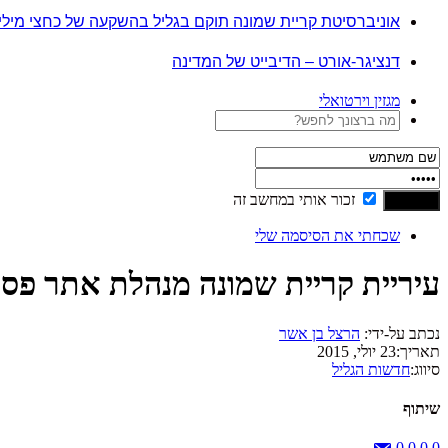
אוניברסיטת קריית שמונה תוקם בגליל בהשקעה של כחצי מיל
דנציגר-אורט – הדיבייט של המדינה
מגזין וירטואלי
זכור אותי במחשב זה
שכחתי את הסיסמה שלי
עיריית קריית שמונה מנהלת אתר פסו
נכתב על-ידי:
הרצל בן אשר
תאריך:
23 יולי, 2015
סיווג:
חדשות הגליל
שיתוף
0
0
0
0