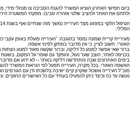
ביום חמישי האחרון הוציא המשרד להגנת הסביבה צו מנהלי מידי, מתוק
ולתחם את האתר ולהציב שלטי אזהרה סביבו. מפקחי המשטרה הירוקה ש
הפלילי.
מעיריית קריית שמונה נמסר בתגובה: "העירייה פועלת באופן עקבי כדי
האזורי. חשוב לציין, כי אין מדובר במתקן לפינוי אשפה.
ברור שאי אפשר למנוע כל דליקה, וברור שקשה מאוד למנוע הצתות מ
בכניסה לאתר, הוצב שער נעול, והופקד גם שומר על המקום, בשעות 
בימים האחרונים שבה והתחדשה דליקה באתר – לא ידוע אם מדובר ב
האשפה האזורי. בכל מקרה, העירייה תפעל לפי הוראות המשרד להגנת
מנכ"ל העירייה אשכול שוקרון קיים ישיבה בלשכתו ודן עם הגורמים
נעשה עד כה וכיצד ניתן להפעילו בעתיד עם כל האישורים החוקיים. 