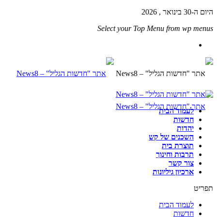
היום ה-30 בינואר , 2026
Select your Top Menu from wp menus
לעמוד הבית
חדשות
יהדות
השכנים של קש
תוצרת בית
תרבות וחינוך
צור קשר
ארכיון גיליונות
תפריט
לעמוד הבית
חדשות