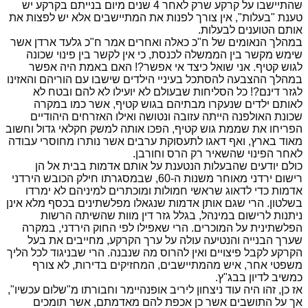
שהתיישבו על קרקע שרק לאחר 4 שנים מיום בנייתם בקרקע יש
טענת "בעלות", אין צורך לפנות את המתיישבים אלא יש לפצות את
אותם הטוענים לבעלות.
במהלך הנאומים של ח"כ כאלה ואחרים אמר ח"כ גלעד ארדן אשר
שימש מקשר בין הממשלה לכנסת, כי אין לקשר בין פינוי שכונה
לגוש קטיף. אני שואל כיצד אי אפשר?! האם באמת היה אפשר
במהלך ההצבעה להסתכל בעיניי הילדים שישבו עם הוריהם והאזינו
לגזר דינם?! כל הסליחות שבעולם לא יועילו לא להם ובטח לא
לאותם ילדים שנעקרו מבתיהם בגוש קטיף, אשר כמו במקרה
שכונת האולפנה הייתה עזובה ונטושה ואילו האזרחים היהודיים
הפריחו את שממת גוש קטיף, הפכו אותה למשק חקלאי גדול וחשוב
מאוד בארץ, ואף דאגו לתעסוקת ערבים אשר נותרו מחוסרי עבודה
לאחר הפינוי שהשאיר רק הרס וחורבן.
כולם יודעים שהבעלות הנטענת על אותם אדמות בבית אל הן
רישום ירדני מאוחר משנות ה-60, שבמסגרתו חילק הכובש הירדני
אדמות כדי לדאוג שראשי חמולות ומוכתרים למיניהם לא ימרדו
בשלטון. הרי שגם אותן אדמות שנגאלו מפלשתינים בכסף מלא אינן
ניתנות לרישום במינהל, בגלל גזר דין מוות שהשיתה הרשות
הפלשתינית על המוכרים. הרי שאפילו לפי החוק הירדני, במקרה
שערך הבנייה והנטיעה עולה על ערך הקרקע, מחייבים את בעל
הקרקע לקבל פיצויים ואין להרוס מה שנבנה. הרי שבניגוד לכל הליך
משפטי אחר, איש מהמתיישבים, המחזיקים בדירות, לא צורף
כמשיב לדיון בבג"ץ.
אז כן, זהו היה עוד ניצחון ליריב אופנהיימר וחבורתו מ"שלום עכשיו",
אך על התושבים אשר כן אכפת להם מאדמתם, אשר תומכים