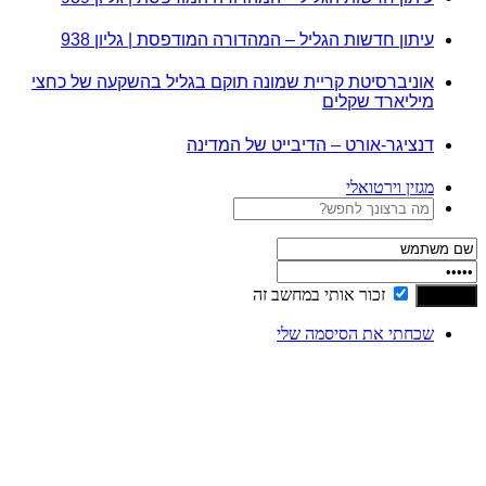
עיתון חדשות הגליל – המהדורה המודפסת | גליון 938
אוניברסיטת קריית שמונה תוקם בגליל בהשקעה של כחצי
מיליארד שקלים
דנציגר-אורט – הדיבייט של המדינה
מגזין וירטואלי
זכור אותי במחשב זה
שכחתי את הסיסמה שלי