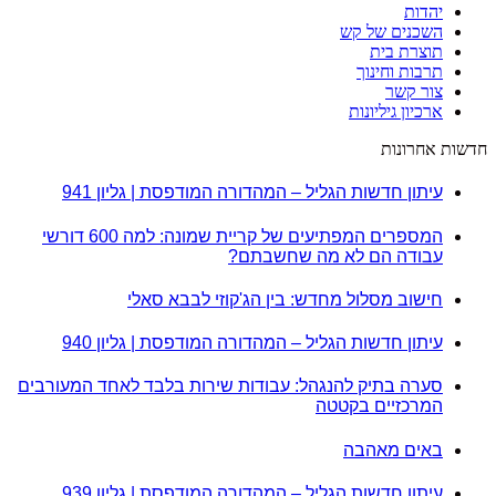
יהדות
השכנים של קש
תוצרת בית
תרבות וחינוך
צור קשר
ארכיון גיליונות
חדשות אחרונות
עיתון חדשות הגליל – המהדורה המודפסת | גליון 941
המספרים המפתיעים של קריית שמונה: למה 600 דורשי
עבודה הם לא מה שחשבתם?
חישוב מסלול מחדש: בין הג'קוזי לבבא סאלי
עיתון חדשות הגליל – המהדורה המודפסת | גליון 940
סערה בתיק להנגהל: עבודות שירות בלבד לאחד המעורבים
המרכזיים בקטטה
באים מאהבה
עיתון חדשות הגליל – המהדורה המודפסת | גליון 939