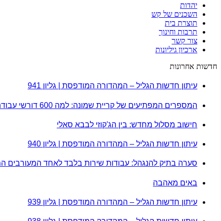
יהדות
השכנים של קש
תוצרת בית
תרבות וחינוך
צור קשר
ארכיון גיליונות
חדשות אחרונות
עיתון חדשות הגליל – המהדורה המודפסת | גליון 941
המספרים המפתיעים של קריית שמונה: למה 600 דורשי עבודה הם לא מה שחשבתם?
חישוב מסלול מחדש: בין הג'קוזי לבבא סאלי
עיתון חדשות הגליל – המהדורה המודפסת | גליון 940
סערה בתיק להנגהל: עבודות שירות בלבד לאחד המעורבים ה
באים מאהבה
עיתון חדשות הגליל – המהדורה המודפסת | גליון 939