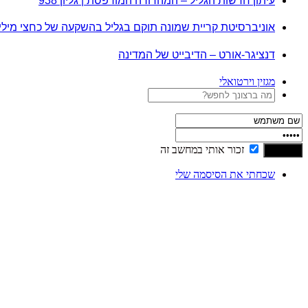
עיתון חדשות הגליל – המהדורה המודפסת | גליון 938
אוניברסיטת קריית שמונה תוקם בגליל בהשקעה של כחצי מיל
דנציגר-אורט – הדיבייט של המדינה
מגזין וירטואלי
זכור אותי במחשב זה
שכחתי את הסיסמה שלי