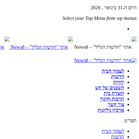
היום ה-31 בינואר , 2026
Select your Top Menu from wp menus
לעמוד הבית
חדשות
יהדות
השכנים של קש
תוצרת בית
תרבות וחינוך
צור קשר
ארכיון גיליונות
תפריט
לעמוד הבית
חדשות