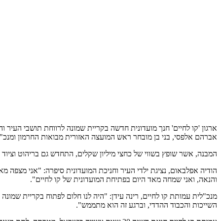
ארגון 'קו לחיים' חנך מועדונית חדשה בקריית שמונה לרווחת תושבי העיר
אברהם אלפסי, בני בן מובחר ראש המועצה האזורית מבואות החרמון ומנכ"לי
המבנה, אשר שופץ בשווי של כחצי מיליון שקלים, התחדש גם בריהוט וציוד 
הודיה אפלבאום, נציגת ילדי העיר וחניכת המועדונית סיפרה: "אני מצפה מא
והנאה, ואני שמחה מאד היום בפתיחת המועדונית של קו לחיים".
מנכ"לית עמותת קו לחיים, רינה עידן: "היה לנו חלום לפתוח בקריית שמונה 
השייכות והכבוד ההדדי, וברגע זה הוא מתממש".