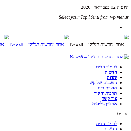
היום ה-02 בפברואר , 2026
Select your Top Menu from wp menus
לעמוד הבית
חדשות
יהדות
השכנים של קש
תוצרת בית
תרבות וחינוך
צור קשר
ארכיון גיליונות
תפריט
לעמוד הבית
חדשות