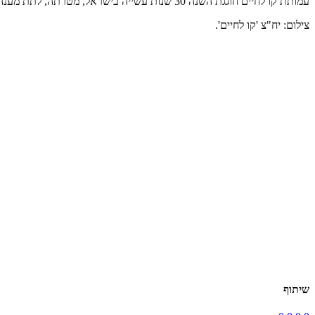
עמותת קו לחיים חוגגת השנה 30 שנות עשייה בישראל, מטרתה, לתת מענה לילדים המתמודדים עם נכויות מורכבות ותסמונות נדירות.
צילום: יח"צ 'קו לחיים'.
שיתוף