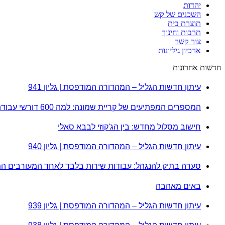
יהדות
השכנים של קש
תוצרת בית
תרבות וחינוך
צור קשר
ארכיון גיליונות
חדשות אחרונות
עיתון חדשות הגליל – המהדורה המודפסת | גליון 941
המספרים המפתיעים של קריית שמונה: למה 600 דורשי עבודה הם לא מה שחשבתם?
חישוב מסלול מחדש: בין הג'קוזי לבבא סאלי
עיתון חדשות הגליל – המהדורה המודפסת | גליון 940
סערה בתיק להנגהל: עבודות שירות בלבד לאחד המעורבים ה
באים מאהבה
עיתון חדשות הגליל – המהדורה המודפסת | גליון 939