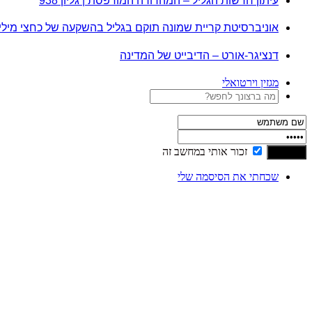
עיתון חדשות הגליל – המהדורה המודפסת | גליון 938
אוניברסיטת קריית שמונה תוקם בגליל בהשקעה של כחצי מיל
דנציגר-אורט – הדיבייט של המדינה
מגזין וירטואלי
זכור אותי במחשב זה
שכחתי את הסיסמה שלי