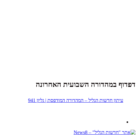
דפדוף במהדורה השבועית האחרונה
עיתון חדשות הגליל – המהדורה המודפסת | גליון 941
נבנה ב -
ע"י:
יעד פתרונות