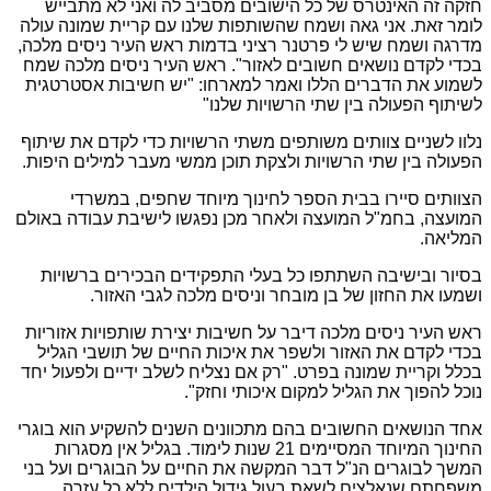
חזקה זה האינטרס של כל הישובים מסביב לה ואני לא מתבייש
לומר זאת. אני גאה ושמח שהשותפות שלנו עם קריית שמונה עולה
מדרגה ושמח שיש לי פרטנר רציני בדמות ראש העיר ניסים מלכה,
בכדי לקדם נושאים חשובים לאזור". ראש העיר ניסים מלכה שמח
לשמוע את הדברים הללו ואמר למארחו: "יש חשיבות אסטרטגית
לשיתוף הפעולה בין שתי הרשויות שלנו"
נלוו לשניים צוותים משותפים משתי הרשויות כדי לקדם את שיתוף
הפעולה בין שתי הרשויות ולצקת תוכן ממשי מעבר למילים היפות.
הצוותים סיירו בבית הספר לחינוך מיוחד שחפים, במשרדי
המועצה, בחמ"ל המועצה ולאחר מכן נפגשו לישיבת עבודה באולם
המליאה.
בסיור ובישיבה השתתפו כל בעלי התפקידים הבכירים ברשויות
ושמעו את החזון של בן מובחר וניסים מלכה לגבי האזור.
ראש העיר ניסים מלכה דיבר על חשיבות יצירת שותפויות אזוריות
בכדי לקדם את האזור ולשפר את איכות החיים של תושבי הגליל
בכלל וקריית שמונה בפרט. "רק אם נצליח לשלב ידיים ולפעול יחד
נוכל להפוך את הגליל למקום איכותי וחזק".
אחד הנושאים החשובים בהם מתכוונים השנים להשקיע הוא בוגרי
החינוך המיוחד המסיימים 21 שנות לימוד. בגליל אין מסגרות
המשך לבוגרים הנ"ל דבר המקשה את החיים על הבוגרים ועל בני
משפחתם שנאלצים לשאת בעול גידול הילדים ללא כל עזרה.