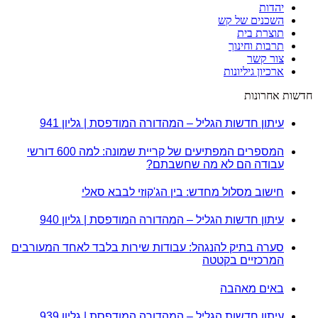
יהדות
השכנים של קש
תוצרת בית
תרבות וחינוך
צור קשר
ארכיון גיליונות
חדשות אחרונות
עיתון חדשות הגליל – המהדורה המודפסת | גליון 941
המספרים המפתיעים של קריית שמונה: למה 600 דורשי
עבודה הם לא מה שחשבתם?
חישוב מסלול מחדש: בין הג'קוזי לבבא סאלי
עיתון חדשות הגליל – המהדורה המודפסת | גליון 940
סערה בתיק להנגהל: עבודות שירות בלבד לאחד המעורבים
המרכזיים בקטטה
באים מאהבה
עיתון חדשות הגליל – המהדורה המודפסת | גליון 939