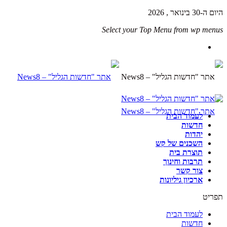
היום ה-30 בינואר , 2026
Select your Top Menu from wp menus
לעמוד הבית
חדשות
יהדות
השכנים של קש
תוצרת בית
תרבות וחינוך
צור קשר
ארכיון גיליונות
תפריט
לעמוד הבית
חדשות