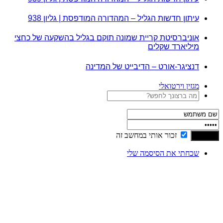
עיתון חדשות הגליל – המהדורה המודפסת | גליון 938
אוניברסיטת קריית שמונה תוקם בגליל בהשקעה של כחצי
מיליארד שקלים
דנציגר-אורט – הדיבייט של המדינה
מגזין וירטואלי
זכור אותי במחשב זה
שכחתי את הסיסמה שלי