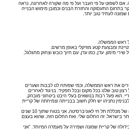
. אם לשפוט על פי העבר ועל פי מה שקורה לאחרונה, נראה
קר בתחום התעסוקה והחזרת הבנים וכמובן מימוש הבנייה
שמונה לעתיד טוב יותר.
 של ראש הממשלה.
טיינת ומבצעת קטע מוזיקלי באופן מרשים.
רי מימון. עדן, כמו עדן, עם חיוך כובש וצחוק מתגלגל,
רים את ראש הממשלה, וכמי שפותח לנו לבבות ושערים
רצון טוב שלנו בכל מקום ובכל תפקיד. בניגוד לאחרים
יי. הוא פעל רבות בנושאים בעלי היבט ביטחוני מובהק,
בנימין נתניהו יש חלק חשוב בבנייתה וצמיחתה של קריית
מכאן עבר ראש העיר לסדרת בקשות ותודות, בקשות לעתיד, כמו הפיכתה של המכללה האקדמית תל חי לאוניברסיטה "אם תביא להפיכתה של מכללת תל חי לאוניברסיטה, אני בטוח שתוך 10 שנים
תר בישראל. זה החלום שלי. ואת החלום הזה, שהוא בעצם
ולה של קריית שמונה ושמירה על מעמדה המיוחד. "אני