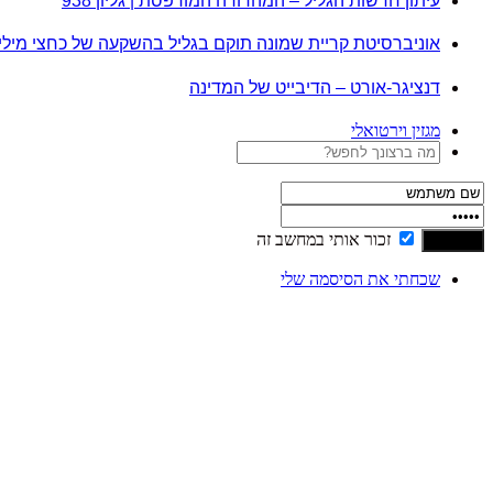
עיתון חדשות הגליל – המהדורה המודפסת | גליון 938
אוניברסיטת קריית שמונה תוקם בגליל בהשקעה של כחצי מיל
דנציגר-אורט – הדיבייט של המדינה
מגזין וירטואלי
זכור אותי במחשב זה
שכחתי את הסיסמה שלי