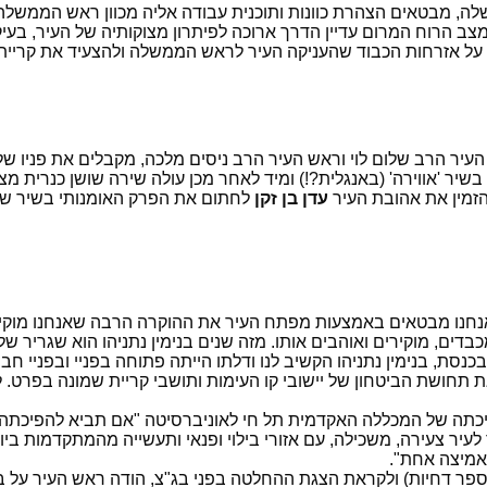
לה, מבטאים הצהרת כוונות ותוכנית עבודה אליה מכוון ראש הממשלה
מצב הרוח המרום עדיין הדרך ארוכה לפיתרון מצוקותיה של העיר, בעי
פך על אזרחות הכבוד שהעניקה העיר לראש הממשלה ולהצעיד את קריית 
ב העיר הרב שלום לוי וראש העיר הרב ניסים מלכה, מקבלים את פניו
יר 'אווירה' (באנגלית?!) ומיד לאחר מכן עולה שירה שושן כנרית מצ
הזמין את אהובת העיר
עדן בן זקן
לחתום את הפרק האומנותי בשיר של שי
"אנחנו מבטאים באמצעות מפתח העיר את ההוקרה הרבה שאנחנו מוקי
ים, מוקירים ואוהבים אותו. מזה שנים בנימין נתניהו הוא שגריר של 
סת, בנימין נתניהו הקשיב לנו ודלתו הייתה פתוחה בפניי ובפניי חבר
 תחושת הביטחון של יישובי קו העימות ותושבי קריית שמונה בפרט. ל
עיר צעירה, משכילה, עם אזורי בילוי ופנאי ותעשייה מהמתקדמות ביו
אמיצה אחת".
דחיות) ולקראת הצגת ההחלטה בפני בג"צ, הודה ראש העיר על ביד