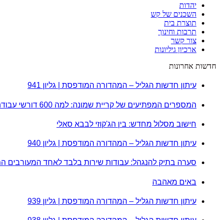
יהדות
השכנים של קש
תוצרת בית
תרבות וחינוך
צור קשר
ארכיון גיליונות
חדשות אחרונות
עיתון חדשות הגליל – המהדורה המודפסת | גליון 941
המספרים המפתיעים של קריית שמונה: למה 600 דורשי עבודה הם לא מה שחשבתם?
חישוב מסלול מחדש: בין הג'קוזי לבבא סאלי
עיתון חדשות הגליל – המהדורה המודפסת | גליון 940
סערה בתיק להנגהל: עבודות שירות בלבד לאחד המעורבים ה
באים מאהבה
עיתון חדשות הגליל – המהדורה המודפסת | גליון 939