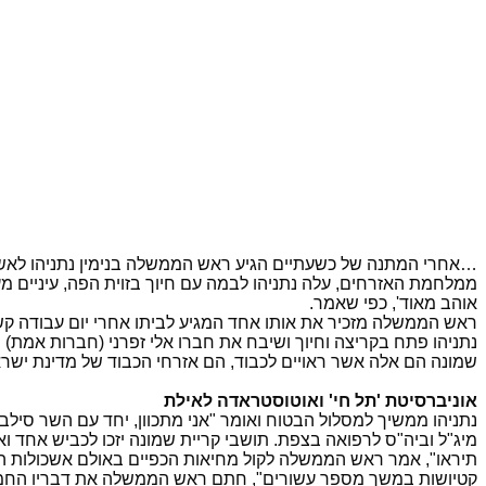
…אחרי המתנה של כשעתיים הגיע ראש הממשלה בנימין נתניהו לאשכול
ממלחמת האזרחים, עלה נתניהו לבמה עם חיוך בזוית הפה, עיניים מע
אוהב מאוד', כפי שאמר.
ראש הממשלה מזכיר את אותו אחד המגיע לביתו אחרי יום עבודה קשה
נתניהו פתח בקריצה וחיוך ושיבח את חברו אלי זפרני (חברות אמת) 
שמונה הם אלה אשר ראויים לכבוד, הם אזרחי הכבוד של מדינת ישר
אוניברסיטת 'תל חי' ואוטוסטראדה לאילת
נתניהו ממשיך למסלול הבטוח ואומר "אני מתכוון, יחד עם השר סילב
מיג"ל וביה"ס לרפואה בצפת. תושבי קריית שמונה יזכו לכביש אחד ו
תיראו", אמר ראש הממשלה לקול מחיאות הכפיים באולם אשכולות הפ
קטיושות במשך מספר עשורים", חתם ראש הממשלה את דבריו החמי