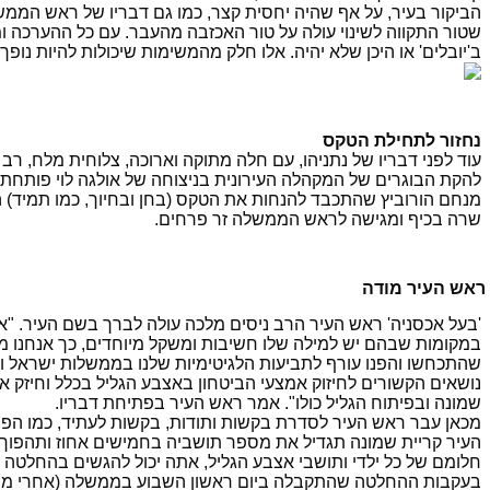
הביקור בעיר, על אף שהיה יחסית קצר, כמו גם דבריו של ראש הממש
שטור התקווה לשינוי עולה על טור האכזבה מהעבר. עם כל ההערכה ו
ב'יובלים' או היכן שלא יהיה. אלו חלק מהמשימות שיכולות להיות נו
נחזור לתחילת הטקס
עוד לפני דבריו של נתניהו, עם חלה מתוקה וארוכה, צלוחית מלח, ר
להקת הבוגרים של המקהלה העירונית בניצוחה של אולגה לוי פותחת בש
מנחם הורוביץ שהתכבד להנחות את הטקס (בחן ובחיוך, כמו תמיד) 
שרה בכיף ומגישה לראש הממשלה זר פרחים.
אש העיר מודה
'בעל אכסניה' ראש העיר הרב ניסים מלכה עולה לברך בשם העיר. 
במקומות שבהם יש למילה שלו חשיבות ומשקל מיוחדים, כך אנחנו מכבד
שהתכחשו והפנו עורף לתביעות הלגיטימיות שלנו בממשלות ישראל ובכנ
נושאים הקשורים לחיזוק אמצעי הביטחון באצבע הגליל בכלל וחיזק את
שמונה ובפיתוח הגליל כולו". אמר ראש העיר בפתיחת דבריו.
העיר קריית שמונה תגדיל את מספר תושביה בחמישים אחוז ותהפוך ל
חלומם של כל ילדי ותושבי אצבע הגליל, אתה יכול להגשים בהחלטה 
בעקבות ההחלטה שהתקבלה ביום ראשון השבוע בממשלה (אחרי מספר 