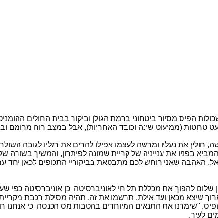
ות הפיס מסיור ביטחוני ברמת הגולן וביקור בבית החולים ההומניט
ט טרוטות (ממיעוט שינה וכובד האחריות), אבל במצב רוח מרומם ובע
, חולץ את נעליו ומרשה לעצמו אפילו להרים את רגליו לגובה השולחן
המביא בפניו את ענייניה של קריית שמונה לפיתרון, והמשיך בשורה ש
אל. האהבה שאני רוחש לכם מתבטאת בביקוריי התכופים לכאן יחד ע
ן שלום להפוך את מכללת תל חי לאוניברסיטה. כן אוניברסיטה כפי שע
ארוך שיצא מכאן ועד אילת. תרשמו את זה. תהיה מסילת רכבת מקריית
יס. "שימרנו את התנאים המיוחדים בהטבות מס הכנסה, כי אנחנו חו
ם לעיר.