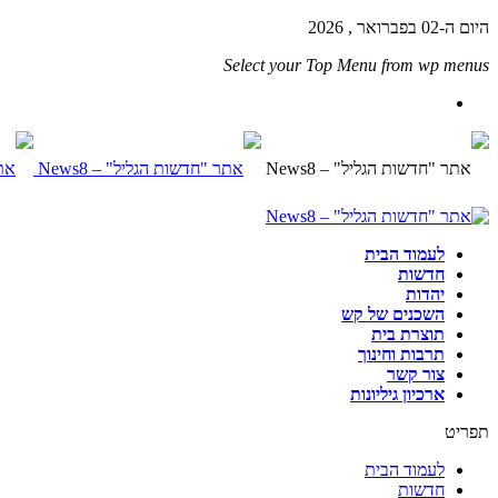
היום ה-02 בפברואר , 2026
Select your Top Menu from wp menus
לעמוד הבית
חדשות
יהדות
השכנים של קש
תוצרת בית
תרבות וחינוך
צור קשר
ארכיון גיליונות
תפריט
לעמוד הבית
חדשות