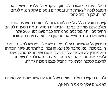
הפוליו הינו נגיף הגורם לשיתוק בעיקר אצל הילדים ומשאיר את
הנפגע לנכה לשארית חייו, ובמקרים נוספים עלול הנגיף לגרום
למוות, לכן חייבים לחסן.
קיימת תופעה כלל עולמית להתנגדות לחיסונים מטעמים שונים
וכולם אינם עומדים במבחן הביקורת המדעית. את הטענות לפיהם
החיסונים יותר מסוכנים מהמחלה כבר טענו לפני 200 שנה,
כשאדוארד ג'נר המציא את החיסון נגד האבעבועות השחורות.
הפרשן על המשניות בעל 'תפארת ישראל' בפירושו למשנה בפרק
ח' במסכת יומא מדבר על נושא זה ומחייב להתחסן. עיקר הוכחתו
היא מהדין 'לא תעמוד על דם רעך', כשם שמותר להסתכן מעט
ולהציל את חברך הטובע בנהר שזה סכנה גדולה ק"ו שמותר
להיכנס לסכנה זעירא כדי להציל עצמו מסכנה גדולה.
ולסיום נבקש מבעל הרפואות שכל המחלה אשר שמתי על מצרים
לא אשים עליך כי אני ה' רופאך.