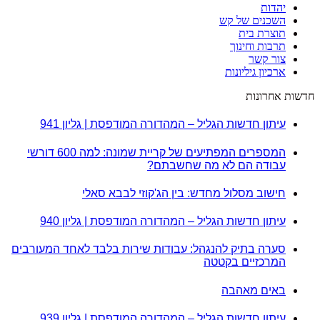
יהדות
השכנים של קש
תוצרת בית
תרבות וחינוך
צור קשר
ארכיון גיליונות
חדשות אחרונות
עיתון חדשות הגליל – המהדורה המודפסת | גליון 941
המספרים המפתיעים של קריית שמונה: למה 600 דורשי
עבודה הם לא מה שחשבתם?
חישוב מסלול מחדש: בין הג'קוזי לבבא סאלי
עיתון חדשות הגליל – המהדורה המודפסת | גליון 940
סערה בתיק להנגהל: עבודות שירות בלבד לאחד המעורבים
המרכזיים בקטטה
באים מאהבה
עיתון חדשות הגליל – המהדורה המודפסת | גליון 939