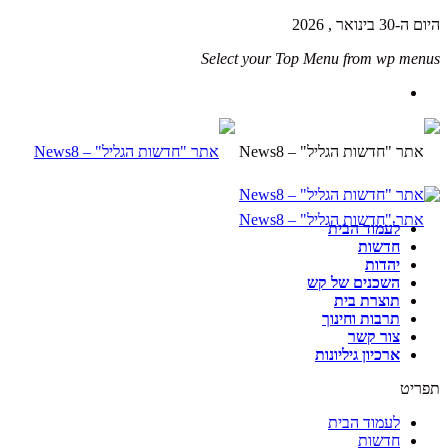
היום ה-30 בינואר , 2026
Select your Top Menu from wp menus
לעמוד הבית
חדשות
יהדות
השכנים של קש
תוצרת בית
תרבות וחינוך
צור קשר
ארכיון גיליונות
תפריט
לעמוד הבית
חדשות