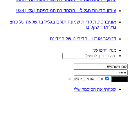
עיתון חדשות הגליל – המהדורה המודפסת | גליון 938
אוניברסיטת קריית שמונה תוקם בגליל בהשקעה של כחצי
מיליארד שקלים
דנציגר-אורט – הדיבייט של המדינה
מגזין וירטואלי
זכור אותי במחשב זה
שכחתי את הסיסמה שלי