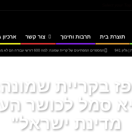
Select your To
תוצרת בית
תרבות וחינוך
צור קשר
ארכיון ג
יון 941
המספרים המפתיעים של קריית שמונה: למה 600 דורשי עבודה הם לא מה שחשבתם?
יון 940
סערה בתיק להנגהל: עבודות שירות בלבד לאחד המעורבים המרכזיים בק
יון 939
עיתון חדשות הגליל – המהדורה המודפסת | גליון 938
אוניברסיטת 
ז בקריית שמונה:
א סמל לכושר הע
מדינת ישראל"