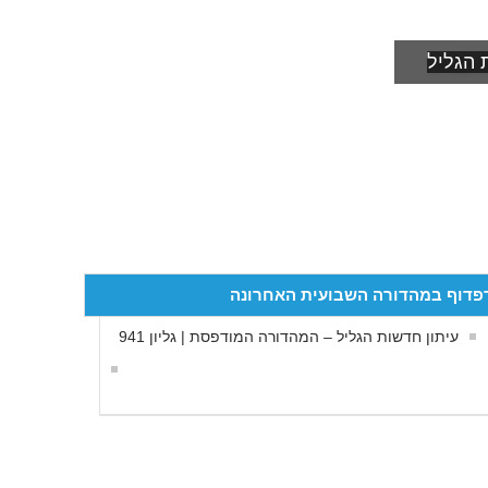
 הגליל
פדוף במהדורה השבועית האחרונה
עיתון חדשות הגליל – המהדורה המודפסת | גליון 941