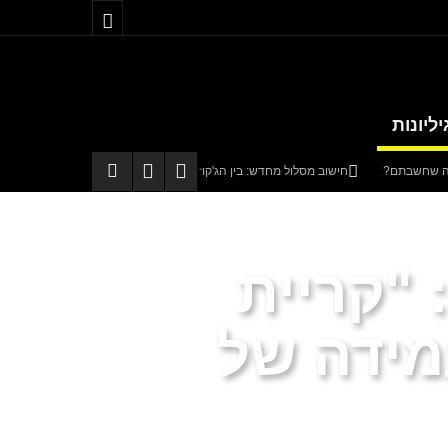
יליונות
חישוב מסלול מחדש: בין הג'קוזי לבבא סאלי
טטה
באים מאהבה
קריית שמונה תוקם בגליל בהשקעה של כחצי מיליארד שקלים
 "קריית
מידה של