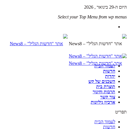
היום ה-29 בינואר , 2026
Select your Top Menu from wp menus
לעמוד הבית
חדשות
יהדות
השכנים של קש
תוצרת בית
תרבות וחינוך
צור קשר
ארכיון גיליונות
תפריט
לעמוד הבית
חדשות