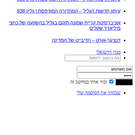
עיתון חדשות הגליל – המהדורה המודפסת | גליון 938
אוניברסיטת קריית שמונה תוקם בגליל בהשקעה של כחצי
מיליארד שקלים
דנציגר-אורט – הדיבייט של המדינה
מגזין וירטואלי
זכור אותי במחשב זה
שכחתי את הסיסמה שלי