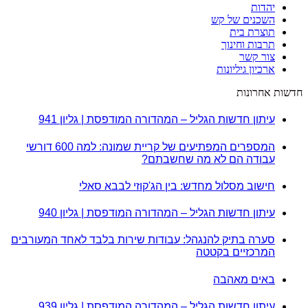
יהדות
השכנים של קש
תוצרת בית
תרבות וחינוך
צור קשר
ארכיון גיליונות
חדשות אחרונות
עיתון חדשות הגליל – המהדורה המודפסת | גליון 941
המספרים המפתיעים של קריית שמונה: למה 600 דורשי
עבודה הם לא מה שחשבתם?
חישוב מסלול מחדש: בין הג'קוזי לבבא סאלי
עיתון חדשות הגליל – המהדורה המודפסת | גליון 940
סערה בתיק להנגהל: עבודות שירות בלבד לאחד המעורבים
המרכזיים בקטטה
באים מאהבה
עיתון חדשות הגליל – המהדורה המודפסת | גליון 939