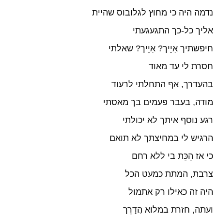
נדמה היה כי מחוץ לגלובוס שהיית
אליך כל-כך התגעגעתי
חיפשתיך אָיֵיך? אָיֵיך? שאלתי
חסרת לי עד מאוד
בהעדרך, אף התחלתי לרעוד
מודה, בעבר פעמים בך מאסתי
רגע נוסף איתך לא יכולתי
הרגיש לי במחיצתך לא תואם
כי אז הֵכֵּת בי ללא רחם
צרבת, המתת כמעט הכל
היה זה כאילו רק אתמול
ועתה, חזרת במלוא הֲדַרֵך