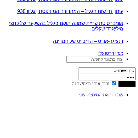
עיתון חדשות הגליל – המהדורה המודפסת | גליון 938
אוניברסיטת קריית שמונה תוקם בגליל בהשקעה של כחצי
מיליארד שקלים
דנציגר-אורט – הדיבייט של המדינה
מגזין וירטואלי
זכור אותי במחשב זה
שכחתי את הסיסמה שלי