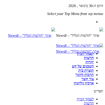
היום ה-30 בינואר , 2026
Select your Top Menu from wp menus
לעמוד הבית
חדשות
יהדות
השכנים של קש
תוצרת בית
תרבות וחינוך
צור קשר
ארכיון גיליונות
תפריט
לעמוד הבית
חדשות