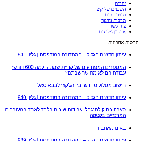
יהדות
השכנים של קש
תוצרת בית
תרבות וחינוך
צור קשר
ארכיון גיליונות
חדשות אחרונות
עיתון חדשות הגליל – המהדורה המודפסת | גליון 941
המספרים המפתיעים של קריית שמונה: למה 600 דורשי
עבודה הם לא מה שחשבתם?
חישוב מסלול מחדש: בין הג'קוזי לבבא סאלי
עיתון חדשות הגליל – המהדורה המודפסת | גליון 940
סערה בתיק להנגהל: עבודות שירות בלבד לאחד המעורבים
המרכזיים בקטטה
באים מאהבה
עיתון חדשות הגליל – המהדורה המודפסת | גליון 939