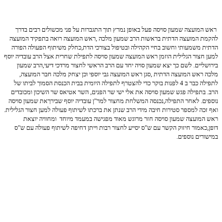
ראש המועצה שמעון סויסה פעל באופן נמרץ תוך התגברות על פני מכשולים רבים בדרך
להקמת המועצה הדתית בראשות הרב שמעון מלכה ,ראש המועצה רואה בתפקיד המועצה
הדתית משמעותי וחשוב בחיי הקהילה ובטיפול בצורכי הדת,כחלק משיתוף הפעולה הפורה
למען חצור הגלילית הוזמן ראש המועצה שמעון סויסה לתפילת שחרית אצל הרב עובדיה יוסף
בירושליים. לשם כך יצא שמעון סויה יחד עם הרב הראשי לחצור מרדכי דיעי,הרב שמעון
מלכה ראש המועצה הדתית ,סגן ראש המועצה גבי יוספי וכן יצחק מלכה חבר המועצה,
לתפילה כבר ב 4 לפנות בוקר כדי להצטרף לתפילה היומית בבית הכנסת הסמוך לביתו של
הרב. בתפילה פגש שמעון סויסה את אלי ישי שר הפנים, השר אטיאס שר השיכון ומכובדים
נוספים. לאחר התפילה,נכנסה המשלחת מחצור למר"ן עובדיה יוסף שבירךאת שמעון סויסה
ואף זכה למספר סטירות חיבה מידי הרב שנתן את ברכתו לשיתוף פעולה למען חצור הגלילית.
ראש המועצה שמעון סויסה חזר מרוגש מאוד מפגישה במעמד מיוחד ומחוויה יוצאת
דופן,כאמור חיזוק הקשר עם ש"ס יסייע לחצור רבות וייתן דחיפה לשיתוף פעולה עם ש"ס
במישורים נוספים.