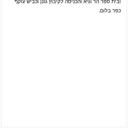
ובית ספר הר וגיא והכניסה לקיבוץ גונן וכביש עוקף
כפר בלום.