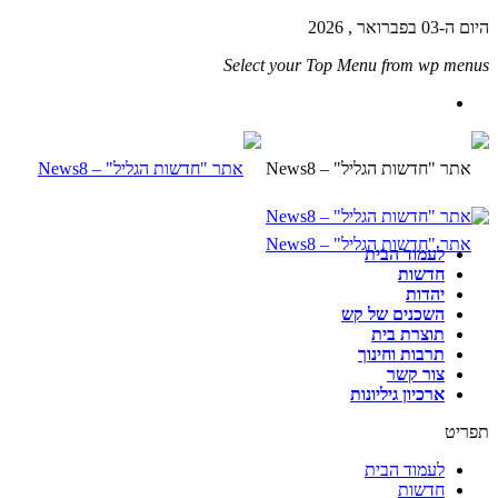
היום ה-03 בפברואר , 2026
Select your Top Menu from wp menus
לעמוד הבית
חדשות
יהדות
השכנים של קש
תוצרת בית
תרבות וחינוך
צור קשר
ארכיון גיליונות
תפריט
לעמוד הבית
חדשות