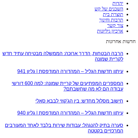
יהדות
השכנים של קש
תוצרת בית
תרבות וחינוך
צור קשר
ארכיון גיליונות
חדשות אחרונות
הרבה הבטחות, הדרך ארוכה: הממשלה מבטיחה עתיד חדש
לקריית שמונה
עיתון חדשות הגליל – המהדורה המודפסת | גליון 941
המספרים המפתיעים של קריית שמונה: למה 600 דורשי
עבודה הם לא מה שחשבתם?
חישוב מסלול מחדש: בין הג'קוזי לבבא סאלי
עיתון חדשות הגליל – המהדורה המודפסת | גליון 940
סערה בתיק להנגהל: עבודות שירות בלבד לאחד המעורבים
המרכזיים בקטטה