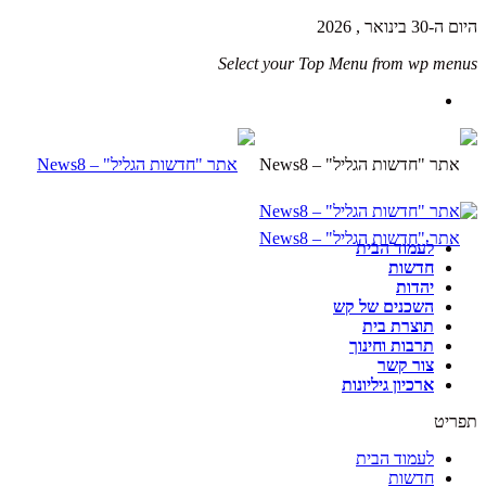
היום ה-30 בינואר , 2026
Select your Top Menu from wp menus
לעמוד הבית
חדשות
יהדות
השכנים של קש
תוצרת בית
תרבות וחינוך
צור קשר
ארכיון גיליונות
תפריט
לעמוד הבית
חדשות