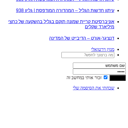
עיתון חדשות הגליל – המהדורה המודפסת | גליון 938
אוניברסיטת קריית שמונה תוקם בגליל בהשקעה של כחצי
מיליארד שקלים
דנציגר-אורט – הדיבייט של המדינה
מגזין וירטואלי
זכור אותי במחשב זה
שכחתי את הסיסמה שלי