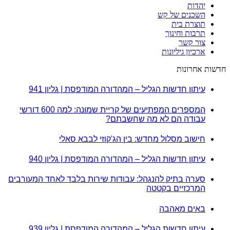
יהדות
השכנים של קש
תוצרת בית
תרבות וחינוך
צור קשר
ארכיון גיליונות
חדשות אחרונות
עיתון חדשות הגליל – המהדורה המודפסת | גליון 941
המספרים המפתיעים של קריית שמונה: למה 600 דורשי
עבודה הם לא מה שחשבתם?
חישוב מסלול מחדש: בין הג'קוזי לבבא סאלי
עיתון חדשות הגליל – המהדורה המודפסת | גליון 940
סערה בתיק להנגהל: עבודות שירות בלבד לאחד המעורבים
המרכזיים בקטטה
באים מאהבה
עיתון חדשות הגליל – המהדורה המודפסת | גליון 939