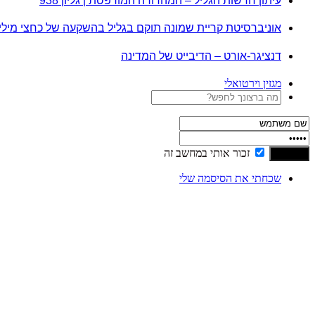
עיתון חדשות הגליל – המהדורה המודפסת | גליון 938
אוניברסיטת קריית שמונה תוקם בגליל בהשקעה של כחצי מיל
דנציגר-אורט – הדיבייט של המדינה
מגזין וירטואלי
זכור אותי במחשב זה
שכחתי את הסיסמה שלי