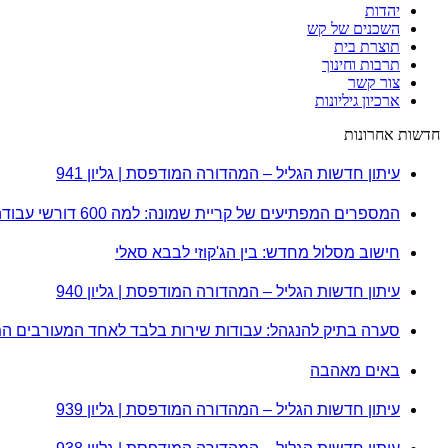
יהדות
השכנים של קש
תוצרת בית
תרבות וחינוך
צור קשר
ארכיון גיליונות
חדשות אחרונות
עיתון חדשות הגליל – המהדורה המודפסת | גליון 941
המספרים המפתיעים של קריית שמונה: למה 600 דורשי עבודה הם לא מה שחשבתם?
חישוב מסלול מחדש: בין הג'קוזי לבבא סאלי
עיתון חדשות הגליל – המהדורה המודפסת | גליון 940
סערה בתיק להנגהל: עבודות שירות בלבד לאחד המעורבים ה
באים מאהבה
עיתון חדשות הגליל – המהדורה המודפסת | גליון 939