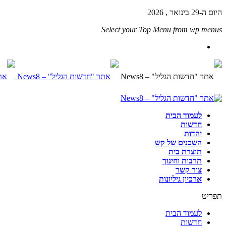
היום ה-29 בינואר , 2026
Select your Top Menu from wp menus
לעמוד הבית
חדשות
יהדות
השכנים של קש
תוצרת בית
תרבות וחינוך
צור קשר
ארכיון גיליונות
תפריט
לעמוד הבית
חדשות