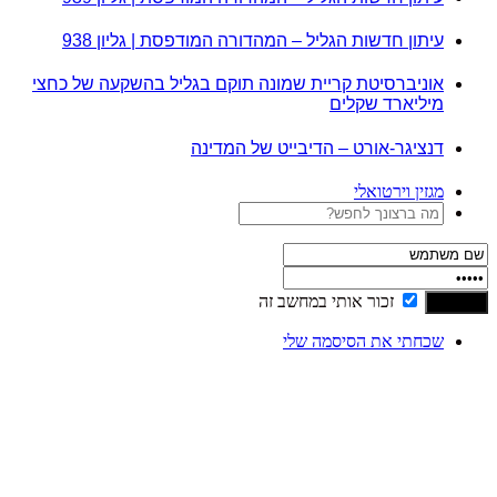
עיתון חדשות הגליל – המהדורה המודפסת | גליון 938
אוניברסיטת קריית שמונה תוקם בגליל בהשקעה של כחצי
מיליארד שקלים
דנציגר-אורט – הדיבייט של המדינה
מגזין וירטואלי
זכור אותי במחשב זה
שכחתי את הסיסמה שלי