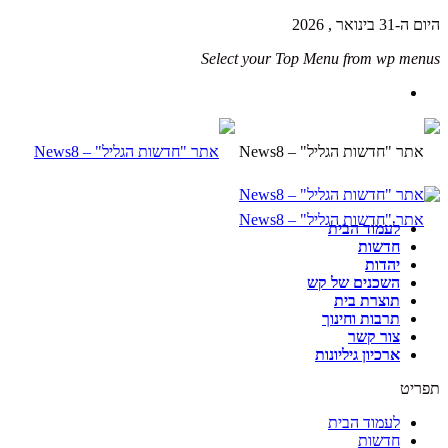
היום ה-31 בינואר , 2026
Select your Top Menu from wp menus
לעמוד הבית
חדשות
יהדות
השכנים של קש
תוצרת בית
תרבות וחינוך
צור קשר
ארכיון גיליונות
תפריט
לעמוד הבית
חדשות