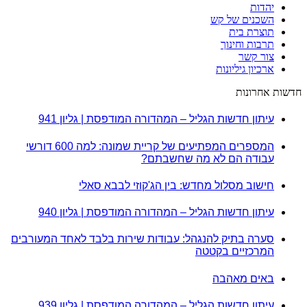
יהדות
השכנים של קש
תוצרת בית
תרבות וחינוך
צור קשר
ארכיון גיליונות
חדשות אחרונות
עיתון חדשות הגליל – המהדורה המודפסת | גליון 941
המספרים המפתיעים של קריית שמונה: למה 600 דורשי
עבודה הם לא מה שחשבתם?
חישוב מסלול מחדש: בין הג'קוזי לבבא סאלי
עיתון חדשות הגליל – המהדורה המודפסת | גליון 940
סערה בתיק להנגהל: עבודות שירות בלבד לאחד המעורבים
המרכזיים בקטטה
באים מאהבה
עיתון חדשות הגליל – המהדורה המודפסת | גליון 939