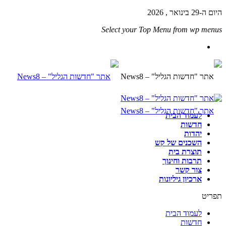
היום ה-29 בינואר , 2026
Select your Top Menu from wp menus
לעמוד הבית
חדשות
יהדות
השכנים של קש
תוצרת בית
תרבות וחינוך
צור קשר
ארכיון גיליונות
תפריט
לעמוד הבית
חדשות