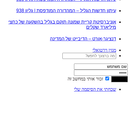
עיתון חדשות הגליל – המהדורה המודפסת | גליון 938
אוניברסיטת קריית שמונה תוקם בגליל בהשקעה של כחצי
מיליארד שקלים
דנציגר-אורט – הדיבייט של המדינה
מגזין וירטואלי
זכור אותי במחשב זה
שכחתי את הסיסמה שלי