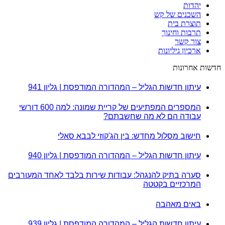
יהדות
השכנים של קש
תוצרת בית
תרבות וחינוך
צור קשר
ארכיון גיליונות
חדשות אחרונות
עיתון חדשות הגליל – המהדורה המודפסת | גליון 941
המספרים המפתיעים של קריית שמונה: למה 600 דורשי
עבודה הם לא מה שחשבתם?
חישוב מסלול מחדש: בין הג'קוזי לבבא סאלי
עיתון חדשות הגליל – המהדורה המודפסת | גליון 940
סערה בתיק להנגהל: עבודות שירות בלבד לאחד המעורבים
המרכזיים בקטטה
באים מאהבה
עיתון חדשות הגליל – המהדורה המודפסת | גליון 939