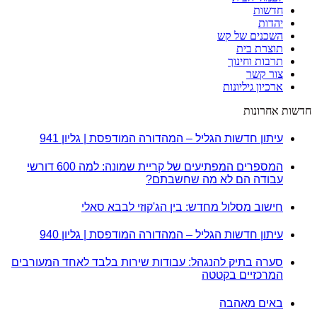
חדשות
יהדות
השכנים של קש
תוצרת בית
תרבות וחינוך
צור קשר
ארכיון גיליונות
חדשות אחרונות
עיתון חדשות הגליל – המהדורה המודפסת | גליון 941
המספרים המפתיעים של קריית שמונה: למה 600 דורשי
עבודה הם לא מה שחשבתם?
חישוב מסלול מחדש: בין הג'קוזי לבבא סאלי
עיתון חדשות הגליל – המהדורה המודפסת | גליון 940
סערה בתיק להנגהל: עבודות שירות בלבד לאחד המעורבים
המרכזיים בקטטה
באים מאהבה