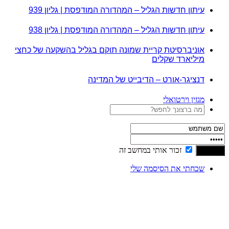
עיתון חדשות הגליל – המהדורה המודפסת | גליון 939
עיתון חדשות הגליל – המהדורה המודפסת | גליון 938
אוניברסיטת קריית שמונה תוקם בגליל בהשקעה של כחצי
מיליארד שקלים
דנציגר-אורט – הדיבייט של המדינה
מגזין וירטואלי
זכור אותי במחשב זה
שכחתי את הסיסמה שלי