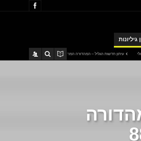
 גיליונות
עיתון חדשות הגליל – המהדורה המודפסת | גליון 940
סערה בתיק להנגהל: עב
הדורה