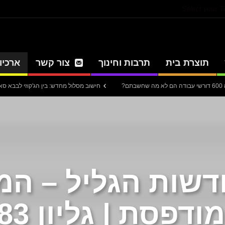
Select your 
תוצרת בית
תרבות וחינוך
צור קשר
ארכיון
חישוב מסלול מחדש: בין הג'קוזי לבבא סאלי
המדינה
חדשות הגליל – המ
ודפסת | גליון 883