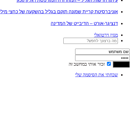
עיתון חדשות הגליל – המהדורה המודפסת | גליון 938
אוניברסיטת קריית שמונה תוקם בגליל בהשקעה של כחצי מיל
דנציגר-אורט – הדיבייט של המדינה
מגזין וירטואלי
זכור אותי במחשב זה
שכחתי את הסיסמה שלי