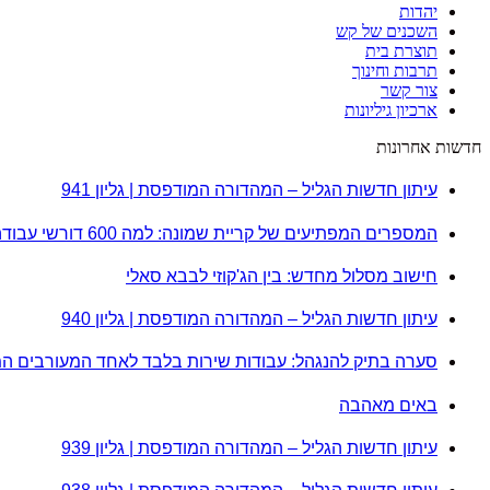
יהדות
השכנים של קש
תוצרת בית
תרבות וחינוך
צור קשר
ארכיון גיליונות
חדשות אחרונות
עיתון חדשות הגליל – המהדורה המודפסת | גליון 941
המספרים המפתיעים של קריית שמונה: למה 600 דורשי עבודה הם לא מה שחשבתם?
חישוב מסלול מחדש: בין הג'קוזי לבבא סאלי
עיתון חדשות הגליל – המהדורה המודפסת | גליון 940
סערה בתיק להנגהל: עבודות שירות בלבד לאחד המעורבים ה
באים מאהבה
עיתון חדשות הגליל – המהדורה המודפסת | גליון 939