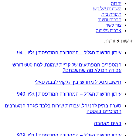
יהדות
השכנים של קש
תוצרת בית
תרבות וחינוך
צור קשר
ארכיון גיליונות
חדשות אחרונות
עיתון חדשות הגליל – המהדורה המודפסת | גליון 941
המספרים המפתיעים של קריית שמונה: למה 600 דורשי
עבודה הם לא מה שחשבתם?
חישוב מסלול מחדש: בין הג'קוזי לבבא סאלי
עיתון חדשות הגליל – המהדורה המודפסת | גליון 940
סערה בתיק להנגהל: עבודות שירות בלבד לאחד המעורבים
המרכזיים בקטטה
באים מאהבה
עיתון חדשות הגליל – המהדורה המודפסת | גליון 939