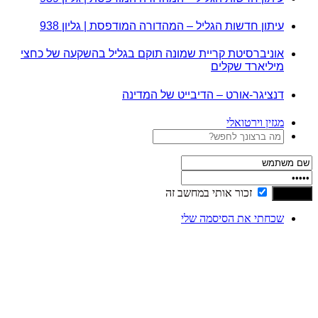
עיתון חדשות הגליל – המהדורה המודפסת | גליון 938
אוניברסיטת קריית שמונה תוקם בגליל בהשקעה של כחצי
מיליארד שקלים
דנציגר-אורט – הדיבייט של המדינה
מגזין וירטואלי
זכור אותי במחשב זה
שכחתי את הסיסמה שלי