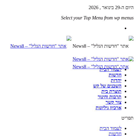
היום ה-29 בינואר , 2026
Select your Top Menu from wp menus
לעמוד הבית
חדשות
יהדות
השכנים של קש
תוצרת בית
תרבות וחינוך
צור קשר
ארכיון גיליונות
תפריט
לעמוד הבית
חדשות