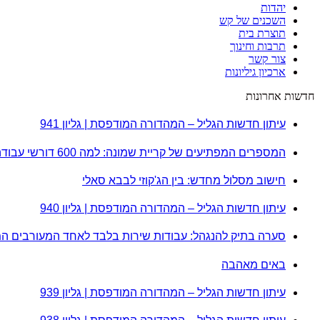
יהדות
השכנים של קש
תוצרת בית
תרבות וחינוך
צור קשר
ארכיון גיליונות
חדשות אחרונות
עיתון חדשות הגליל – המהדורה המודפסת | גליון 941
המספרים המפתיעים של קריית שמונה: למה 600 דורשי עבודה הם לא מה שחשבתם?
חישוב מסלול מחדש: בין הג'קוזי לבבא סאלי
עיתון חדשות הגליל – המהדורה המודפסת | גליון 940
סערה בתיק להנגהל: עבודות שירות בלבד לאחד המעורבים ה
באים מאהבה
עיתון חדשות הגליל – המהדורה המודפסת | גליון 939