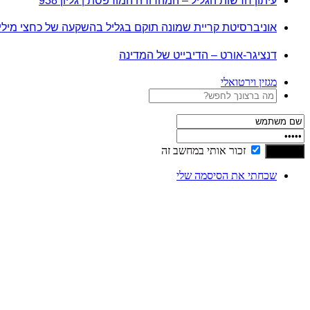
עיתון חדשות הגליל – המהדורה המודפסת | גליון 938
אוניברסיטת קריית שמונה תוקם בגליל בהשקעה של כחצי מיל
דנציגר-אורט – הדיבייט של המדינה
מגזין וירטואלי
זכור אותי במחשב זה
שכחתי את הסיסמה שלי