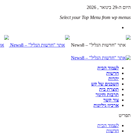
היום ה-29 בינואר , 2026
Select your Top Menu from wp menus
לעמוד הבית
חדשות
יהדות
השכנים של קש
תוצרת בית
תרבות וחינוך
צור קשר
ארכיון גיליונות
תפריט
לעמוד הבית
חדשות