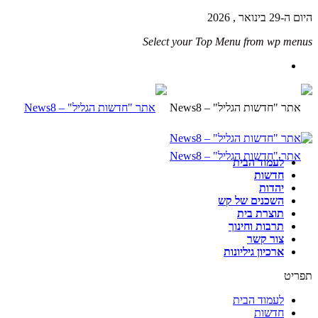
היום ה-29 בינואר , 2026
Select your Top Menu from wp menus
לעמוד הבית
חדשות
יהדות
השכנים של קש
תוצרת בית
תרבות וחינוך
צור קשר
ארכיון גיליונות
תפריט
לעמוד הבית
חדשות