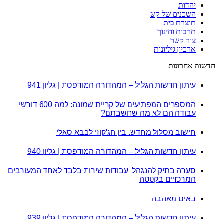
יהדות
השכנים של קש
תוצרת בית
תרבות וחינוך
צור קשר
ארכיון גיליונות
חדשות אחרונות
עיתון חדשות הגליל – המהדורה המודפסת | גליון 941
המספרים המפתיעים של קריית שמונה: למה 600 דורשי
עבודה הם לא מה שחשבתם?
חישוב מסלול מחדש: בין הג'קוזי לבבא סאלי
עיתון חדשות הגליל – המהדורה המודפסת | גליון 940
סערה בתיק להנגהל: עבודות שירות בלבד לאחד המעורבים
המרכזיים בקטטה
באים מאהבה
עיתון חדשות הגליל – המהדורה המודפסת | גליון 939