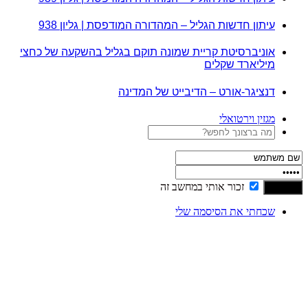
עיתון חדשות הגליל – המהדורה המודפסת | גליון 938
אוניברסיטת קריית שמונה תוקם בגליל בהשקעה של כחצי
מיליארד שקלים
דנציגר-אורט – הדיבייט של המדינה
מגזין וירטואלי
זכור אותי במחשב זה
שכחתי את הסיסמה שלי