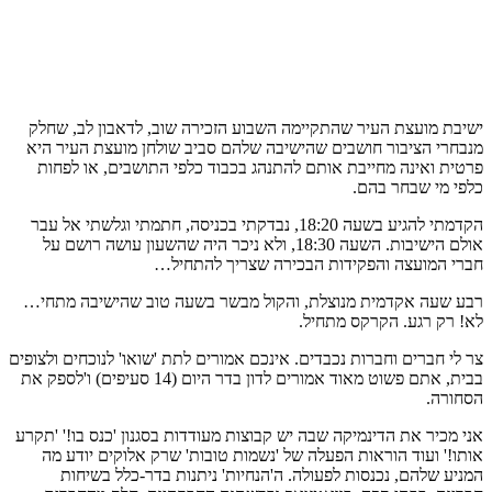
ישיבת מועצת העיר שהתקיימה השבוע הזכירה שוב, לדאבון לב, שחלק
מנבחרי הציבור חושבים שהישיבה שלהם סביב שולחן מועצת העיר היא
פרטית ואינה מחייבת אותם להתנהג בכבוד כלפי התושבים, או לפחות
כלפי מי שבחר בהם.
הקדמתי להגיע בשעה 18:20, נבדקתי בכניסה, חתמתי וגלשתי אל עבר
אולם הישיבות. השעה 18:30, ולא ניכר היה שהשעון עושה רושם על
חברי המועצה והפקידות הבכירה שצריך להתחיל…
רבע שעה אקדמית מנוצלת, והקול מבשר בשעה טוב שהישיבה מתחי…
לא! רק רגע. הקרקס מתחיל.
צר לי חברים וחברות נכבדים. אינכם אמורים לתת 'שואו' לנוכחים ולצופים
בבית, אתם פשוט מאוד אמורים לדון בדר היום (14 סעיפים) ו'לספק את
הסחורה.
אני מכיר את הדינמיקה שבה יש קבוצות מעודדות בסגנון 'כנס בו!' 'תקרע
אותו!' ועוד הוראות הפעלה של 'נשמות טובות' שרק אלוקים יודע מה
המניע שלהם, נכנסות לפעולה. ה'הנחיות' ניתנות בדר-כלל בשיחות