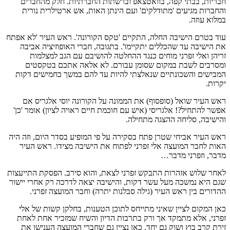
חבריות, בבתי קפה, בוואטצאפ וברשתות החברתיות. חלק מהחברים
והחברות מגיעים 'מתודלקים' ועם הינתן האות, אש ארטילרית נורית
במלוא עוזה.
עוד בטרם הישיבה החלה, התקיים 'טקס הקורונה'. ראש העיר 'לא אפתח
את הישיבה עד שהכללים יתקיימו'. בתגובה, חברי האופוזיציה אביבה
זריהן ואלי זפרני מוחים כנגד ההחלטה להושיבם עם הגב למצלמות
ומסרבים לשבת במקום שסומן עבורם. לא אלאה אתכם בטקסטים
המבישים והשכונתיים שנאלצתי להיות עד להם במשך כחמישים דקות
יקרות.
ראש העיר שואל (סופסוף) את הממונה על הקורונה יוסי אלגריס אם
אפשר להתחיל?! אלגריסי (איש עם חוכמת חיים ראויה לציון) אומר 'כן'
והישיבה, סליחה ההצגה מתחילה.
ראש העיר אביחי שטרן פתח בסקירה על פי המופיע בסדר היום, וזה היה
האות לחבר המועצה אלי זפרני לפתוח את הישיבה מצידו. ראש העיר
מדבר, וזפרני מדבר…
לאחר שלוש אזהרות התבקש זפרני לצאת, והוא סירב. הפסקת התייעצות
שגם היא נמשכה מעל עשר דקות, והישיבה יצאה לדרכה רק אחרי יישור
ההדורים בין ראש העיר (גילה סבלנות יתרה) וחבר המועצה זפרני.
כאן המקום לציין שאיני מתייחס לתוכן הטענות, בחלקן קשות של אלי
זפרני, אלא מתמקד אך ורק בתרבות הדיון והשיח שמזכיר אחת לאחת
זירת קרב בוץ ושוק גם יחד. כאן נציין גם שחברי המועצה הענישו את