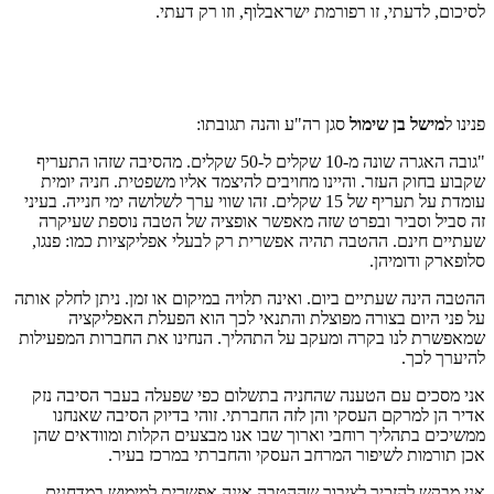
לסיכום, לדעתי, זו רפורמת ישראבלוף, וזו רק דעתי.
פנינו ל
מישל בן שימול
סגן רה"ע והנה תגובתו:
"גובה האגרה שונה מ-10 שקלים ל-50 שקלים. מהסיבה שזהו התעריף
שקבוע בחוק העזר. והיינו מחויבים להיצמד אליו משפטית. חניה יומית
עומדת על תעריף של 15 שקלים. זהו שווי ערך לשלושה ימי חנייה. בעיני
זה סביל וסביר ובפרט שזה מאפשר אופציה של הטבה נוספת שעיקרה
שעתיים חינם. ההטבה תהיה אפשרית רק לבעלי אפליקציות כמו: פנגו,
סלופארק ודומיהן.
ההטבה הינה שעתיים ביום. ואינה תלויה במיקום או זמן. ניתן לחלק אותה
על פני היום בצורה מפוצלת והתנאי לכך הוא הפעלת האפליקציה
שמאפשרת לנו בקרה ומעקב על התהליך. הנחינו את החברות המפעילות
להיערך לכך.
אני מסכים עם הטענה שהחניה בתשלום כפי שפעלה בעבר הסיבה נזק
אדיר הן למרקם העסקי והן לזה החברתי. זוהי בדיוק הסיבה שאנחנו
ממשיכים בתהליך רוחבי וארוך שבו אנו מבצעים הקלות ומוודאים שהן
אכן תורמות לשיפור המרחב העסקי והחברתי במרכז בעיר.
אני מבקש להזכיר לציבור שההטבה אינה אפשרית למימוש במדחנים