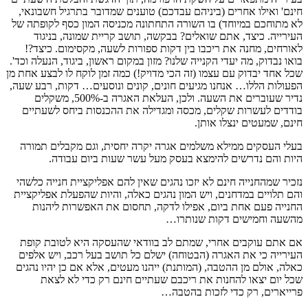
חינם' ואילו אחרים (ביניהם עבדכם) טוענים שמדובר בתרגיל חשבונאי,
לא מתוחכם במיוחד) בו השורה התחתונה מכניסה המון כסף לקופתה של
העירייה. כיצד, אתם שואלים? בבקשה, תושב קריית שמונה, בניגוד
לאורחים, מחנה את ריכבו בין דקות ספורות לשעה, מקסימום. כיצד?!
בואו נבדוק, מה יעדי הקנייה שלנו? מזון במקום ראשון, ביגוד, הנעלה וכד'.
שכל אחד יבדוק עם עצמו (זה הכי מדויק!) כמה זמן לוקח לו לבצע אחת מן
הפעולות הללו… אנחנו מגיעים חונים, קונים ונוסעים… דקות, רבע שעה,
נדיר שעוברים את השעה. ולכן, העלאת האגרה ב-500%, משקלים
בודדים לעשרות שקלים, מכסה ומגדילה את ההכנסות ביחס לשעתיים
חינם, שמעטים ינצלו אותן.
בעלי העסקים ממילא משלמים אגרה יקרה יחסית, וגם מקבלים תמורה
היות והם נדרשים להימצא בעסק מעל עשר שעות ביום עבודה.
נזכיר שמהחנייה חינם לא יזכו נהגים שאין להם אפליקציית חנייה כלשהי
והם תלויים במדחנים, ויש המון נהגים כאלה, והיות שהפעלת אפליקציית
החנייה פעם אחת ביום, אפילו לדקה, תחסום את האפשרות ליהנות
מהשעה וחמישים דקות שנותרו…
אם אתם עוקבים אחרי, שמתם לב בוודאי שהעסקה היא לטובת קופת
העירייה כי את האגרה (הבטוחה) ישלם כל תושב בעל רכב, ויש אלפים
כאלה, אולם מן ההטבה, (המותנת) ייהנו מעטים, אלא אם כן יהיו נהגים
שכל יום יצאו להחנות את ריכבם שעתיים חינם רק כדי לא לצאת
פרייארים, רק כדי לזכות בהטבה…