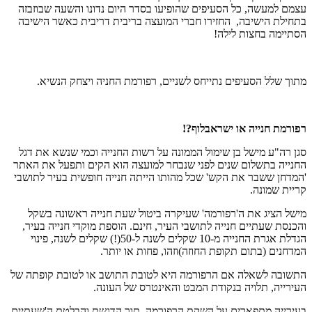
עצמם למעשה, כל הסעיפים שהופיעו בסדר היום נדונו והשעה שבוזבזה
בתחילת הישיבה, החזירו חברי המועצה בריבית דריבית כאשר הישיבה
הסתיימה בחצות לילה!
מתוך שלל הסעיפים נתייחס לשניים, רפורמת החניה ויצחק הנשיא.
רפורמת חנייה או ישראבלוף?!
סגן רה"ע מישל בן שימול הממונה על רשות החנייה וכמי שנשא את דגל
החנייה בתשלום שנים לפני שנבחר למועצה הוא הקים ותפעל את האתר
'המדחן ששבר את הקש' שכל מהותו הייתה חנייה חופשית בעיר לתושבי
קריית שמונה.
מישל הציג את ה'רפורמה' שעיקרה ביטול שעת חנייה ראשונה בשקל
והכנסת שעתיים חנייה לתושבי העיר, חינם. הוספת מוקדי חנייה בעיר,
הגדלת אגרת החנייה מ-10 שקלים לשנה ל-50(!) שקלים לשנה, פינוי
המדחנים (בתום תקופת החוזה)וזהו, פחות או יותר.
התשובה לשאלה אם הרפורמה היא לטובת התושב או לטובת קופתה של
העירייה, תלויה בנקודת המבט והאינטרס של העונה.
בעירייה מתפארים על השקת הרפורמה, תוך הדגשת והבלטת ה'שעתיים