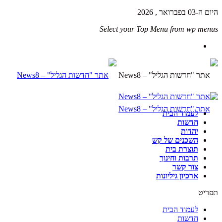
היום ה-03 בפברואר , 2026
Select your Top Menu from wp menus
לעמוד הבית
חדשות
יהדות
השכנים של קש
תוצרת בית
תרבות וחינוך
צור קשר
ארכיון גיליונות
תפריט
לעמוד הבית
חדשות