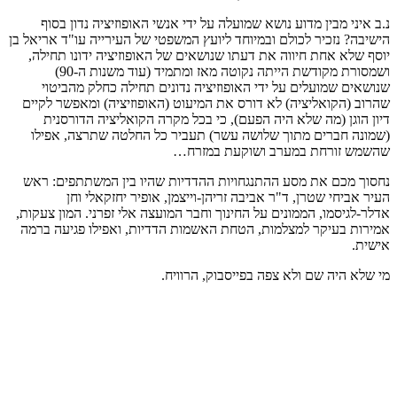
נ.ב איני מבין מדוע נושא שמועלה על ידי אנשי האופוזיציה נדון בסוף
הישיבה? נזכיר לכולם ובמיוחד ליועץ המשפטי של העירייה עו"ד אריאל בן
יוסף שלא אחת חיווה את דעתו שנושאים של האופוזיציה ידונו תחילה,
ושמסורת מקודשת הייתה נקוטה מאז ומתמיד (עוד משנות ה-90)
שנושאים שמועלים על ידי האופוזיציה נדונים תחילה כחלק מהביטוי
שהרוב (הקואליציה) לא דורס את המיעוט (האופוזיציה) ומאפשר לקיים
דיון הוגן (מה שלא היה הפעם), כי בכל מקרה הקואליציה הדורסנית
(שמונה חברים מתוך שלושה עשר) תעביר כל החלטה שתרצה, אפילו
שהשמש זורחת במערב ושוקעת במזרח…
נחסוך מכם את מסע ההתנגחויות ההדדיות שהיו בין המשתתפים: ראש
העיר אביחי שטרן, ד"ר אביבה זריהן-וייצמן, אופיר יחזקאלי וחן
אדלר-לגיסמו, הממונים על החינוך וחבר המועצה אלי זפרני. המון צעקות,
אמירות בעיקר למצלמות, הטחת האשמות הדדיות, ואפילו פגיעה ברמה
אישית.
מי שלא היה שם ולא צפה בפייסבוק, הרוויח.