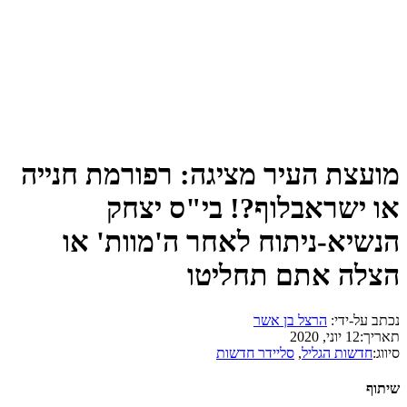
מועצת העיר מציגה: רפורמת חנייה
או ישראבלוף?! בי"ס יצחק
הנשיא-ניתוח לאחר ה'מוות' או
הצלה אתם תחליטו
נכתב על-ידי:
הרצל בן אשר
תאריך:
12 יוני, 2020
סיווג:
חדשות הגליל
,
סליידר חדשות
שיתוף