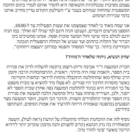
עצמם מסיבות טכנולוגיות והשאיפה היא להסיר אותם לגמרי בתום החובה
המשפטית שהחוזה שנחתם בעבר ע"י השילטון הקודם עדיין מחייב אותנו
בדמי שכירות ושימוש.
אני שמח מאוד כי לאחר שצמצמנו את שעות הפעילות עד ל-18:00,
הוספנו מגרשים חינמיים, הענקנו חניה חינם למי שגילו 67 ואילך. כמו חניה
חינם לכולם בימי שישי וחול המועד סוכות ופסח. אנחנו ממשיכים בקו
הברור של הקלות בתחום ועד שנגיע אל הנחלה התפעולית הנכונה
והמדויקת ביותר. כך שחיי המסחר והפנאי במרחב יתעצמו ויתחזקו".
יצחק הנשיא, ניתוח שלאחר ה'מוות'?
חברת המועצה ד"ר אביבה זריהן-וייצמן ביקשה להעלות לדיון את סגירת
בית הספר, והאמת שזה היה מיותר. ראשית, ההתמהמהות הרבה והזמן
הרב שחלף מאז שההחלטה התקבלה מתחת לרדאר ובחסות הקורונה
כאשר מוסדות החינוך היו סגורים. לא פעלו מיד להוציא צו מבית משפט
על כך הסגירה היא בניגוד להחלטת המועצה (פה אחד) שבית הספר לא
ייסגר, ולכן, העירייה פתחה צעד גדול ומימשה הלכה למעשה את סגירת
בית הספר ופיזור התלמידים והצוות. והדבר הכי חשוב, חוסר המעשה מצד
הנפגעים (בהפגנה שאמורה הייתה להרעיד את אמות הסיפים, השתתפו
בודדים).
נוסיף לזה את הווכחנות הבלתי מתקבלת על הדעת (ראה לעיל), השעה
המאוחרת בה נדון הנושא (קרוב לחצות) והנה מתכון שקרוב יותר ל'וידוא
הריגה' מאשר 'פינוי לחדר מיון'.