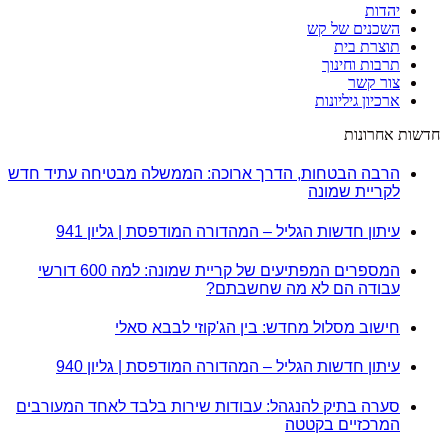
יהדות
השכנים של קש
תוצרת בית
תרבות וחינוך
צור קשר
ארכיון גיליונות
חדשות אחרונות
הרבה הבטחות, הדרך ארוכה: הממשלה מבטיחה עתיד חדש
לקריית שמונה
עיתון חדשות הגליל – המהדורה המודפסת | גליון 941
המספרים המפתיעים של קריית שמונה: למה 600 דורשי
עבודה הם לא מה שחשבתם?
חישוב מסלול מחדש: בין הג'קוזי לבבא סאלי
עיתון חדשות הגליל – המהדורה המודפסת | גליון 940
סערה בתיק להנגהל: עבודות שירות בלבד לאחד המעורבים
המרכזיים בקטטה