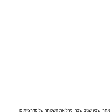
אחרי שבע שנים שבהן ניהל את השלוחה של פדרציית סן