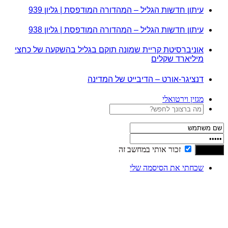
עיתון חדשות הגליל – המהדורה המודפסת | גליון 939
עיתון חדשות הגליל – המהדורה המודפסת | גליון 938
אוניברסיטת קריית שמונה תוקם בגליל בהשקעה של כחצי
מיליארד שקלים
דנציגר-אורט – הדיבייט של המדינה
מגזין וירטואלי
זכור אותי במחשב זה
שכחתי את הסיסמה שלי