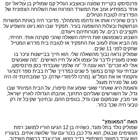
פרנסיסקו בקריית שמונה ובאצבע הגליל קם שמוליק בן עוליאל יום
אחד במפתיע ועזב את המשרד המרווח ואת השלוחה הצפונית של
הפדרציה לטובת הטיולים.
רבים שהכירו אותו אז נדהמו מהמהלך. מדובר היה באחת המשרות
הנחשקות ובעלות ההשפעה בעיר. תפקיד שבו הוא ניווט והשפיע על
תקציבים רבים, על מטרותיהם וייעודם.
השבוע כשנפגשנו זאת הייתה השאלה שהכי סקרנה אותי. תהיתי,
מה הביא אותו לעזוב את התפקיד אז לטובת בית מדרש המטייל
שהקים לפני 11 שנים.
שמוליק נראה נבוך מהשאלה שלי. הוא חייך בביישנות וניכר בו
שאינו מעוניין לדבר על עצמו ולא על חייו האישים. "מה שאנשים
אולי לא זוכרים" הוא עונה לי "זה שלפני שעבדתי בסן פרנסיסקו,
עבדתי עוד קודם במשך 5 שנים כמדריך של"ח בבית ספר דנציגר
והקמתי אז את המל"ש. (מרכז ללימודי-שדה). כך שמבחינתי זה היה
סוג של סגירת מעגל.
והאמת היא שאחרי שאני שומע את סיפורו, על הבית המיוחד שבו
גדל, על השורשים שעליהם התחנך, אהבתו הגדולה לארץ ישראל,
אני מבין, שבמקום שבו גדל, בנופים ההם, ובחינוך שקיבל זה רק
טבעי היה שכך בחר.
האח "המאומץ"
שמוליק נולד בתל-מונד, כשהיה בן 12 הגיעו הוריו למושב רמת
מגשימים שבגולן. הוא גדל כבן בכור עם עוד שלושה אחים. בנעוריו
הוא עבד במושב השיתופי בדיר הצאן. אביו עבד ברשות השידור,