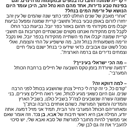
– קריית שמונה התברכה בנופים ובמקומות מדהימים. וגם
בפינות טבע נדירות, אחד מהם הוא נחל זהב, היכן עומד היום
הנושא של זרימת המים בנחל?
"אחרי מאבק של שנים הוחלט לפני כחצי שנה שהמים של עין זהב
יחזרו לזרום באופן טבעי בנחל ותושבי קריית שמונה ומפעל נביעות
יקבלו מים מקידוחי מי תהום באזור כפר יובל. נביעות כבר החלו
לקבל מים מהקידוח ואנחנו מקווים שבשנתיים הקרובות גם תושבי
קריית שמונה יקבלו את מי השתייה מהקידוח בכפר יובל, ואז נקבל
זרימה משמעותית בנחל זהב. מה שישפיע על החי והצומח, ואולי
נוכל לשוט עם אבובים. כדאי שידעו כי בנחל ישנם בעלי חיים
וצמחים נדירים גם ברמה הארצית".
– מה הכי ישראלי בעינייך?
"דמעה שיורדת בזמן טקס השבעה של חיילים ברחבת הכותל
המערבי".
– למה דווקא זה?
"קודם כל, כי זה קרה לי כחייל צנחן שהושבע בכותל לפני הרבה
שנים. וגם היום כשאני מגיע לכותל, ואני רואה חיילים צעירים, בני
שמונה עשרה שנשבעים לצה"ל בשביל כולנו, בשביל הארץ
והמדינה והמשך המורשת. כשהם אוחזים ברובה ובתנ"ך
ומאחוריהם הכותל המערבי והר הבית, תמיד אני מזיל דמעה. אתה
יודע, המילה אבן היא ראשי תיבות של
א
בא,
ב
ן
נ
כד. וזה אומר שאם
אני ממשיך להיות מחובר למורשת של סבא ואבא שלי, יש סיכוי
להעביר את זה גם לבן שלי.