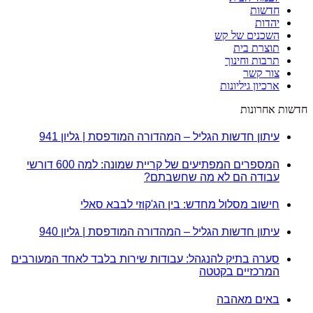
חדשות
יהדות
השכנים של קש
תוצרת בית
תרבות וחינוך
צור קשר
ארכיון גיליונות
חדשות אחרונות
עיתון חדשות הגליל – המהדורה המודפסת | גליון 941
המספרים המפתיעים של קריית שמונה: למה 600 דורשי
עבודה הם לא מה שחשבתם?
חישוב מסלול מחדש: בין הג'קוזי לבבא סאלי
עיתון חדשות הגליל – המהדורה המודפסת | גליון 940
סערה בתיק להנגהל: עבודות שירות בלבד לאחד המעורבים
המרכזיים בקטטה
באים מאהבה