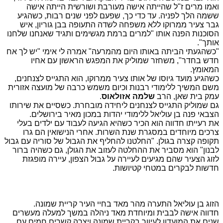
ואמו מרים ז"ל שהייתה אישה מעורבת ושורשית הייתה אישה
ששמה הלך לפניה. עד כדי כך, שפעם לפני שנים רבות, כשהגיע
גבר צעיר ממרוקו ללא משפחה לשדה התעופה בבן גוריון, איש
הסוכנות הפנה אותו "למרים ברמת מגשימים ותגיד שאנחנו שלחנו
אותך".
"כשהגעתי הביתה באותו היום מהמרעה" אמרה לי אימי "יש לך אח
חדש בחדר", משחזר שמוליק את המפגש הראשון עם אחיו
המאומץ.
כשהגיע מועד גיוסו של אותו צעיר ממרוקו, הוא התגייס לצנחנים,
משם המשיך ללימודי רבנות וכיום משמש כרבה של מועצה אזורית
עמק בית שאן, הרב
שלמה אזולאוס
.
גם שמוליק התגייס לצנחנים ליחידה מובחרת. כשסיים את שירותו
הצבאי פנה בן עוליאל ללימודי יהדות במכון מאיר בירושלים.
את רעייתו חדווה הוא הכיר כשהיא הגיעה לעבוד עם ילדים בעלי
צרכים מיוחדים במסגרת שנת השרות. אחרי הנישואין הם גרו
תקופה קצרה בגולן. "החלטנו להחליף את הגבול של סוריה עם גבול
לבנון" הוא מסביר את ההחלטה לעזוב את הגולן, גם כשהיה ברור
לזוג הצעיר שהם מגיעים לעיירה על גבול הצפון, עיירה מופגזת
חדשות לבקרים במטחי קטיושות.
הזוג בן עוליאל התערה מהר מאד בחיי העיר קריית שמונה.
חדווה אישה לבבית ומיוחדת מאד ניהלה במשך למעלה מעשרים
שנים את המועדון לעיוור בקריית שמונה ויצרה קשרים חמים עם