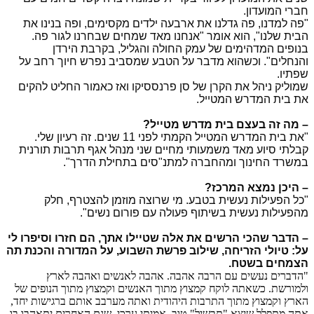
חברי המועדון.
"פה למדנו, פה גדלנו את ארבעה ילדים מקסימים, ופה בנינו את
הבית שלנו", הוא אומר "אנחנו מאד שמחים שבחרנו לגור פה.
בנופים המדהימים של עמק החולה והגליל, בקרבת הירדן
והנחלים". וכשהוא מדבר על הטבע שמסביב נפרש חיוך רחב על
שפתיו.
שמוליק ניהל את הקרן של סן פרנססיקו ואז כאמור החליט להקים
את בית המדרש המטייל.
– מה זה בעצם בית מדרש מטייל?
"את בית המדרש המטייל הקמתי לפני 11 שנים. זה רעיון שלי.
קבלתי סיוע מאד משמעותי מחיים שני מנהל אגף תרבות תורנית
במשרד החינוך ומהחברה למתנ"סים בתחילת הדרך".
– היכן נמצא המרכז?
"כל הפעילות נעשית בטבע. מי שרוצה מוזמן להצטרף, חלק
מהפעילות נעשית בשיתוף פעולה עם פורום נשים".
– הדבר שהכי הרשים את אלה שטיילו אתך, הם חזרו וסיפרו לי
על: טיולי הזריחה, שילוב פרשת השבוע, על המדורה והכנת תה
הצמחים בשטח.
"הדברים נעשים עם הרבה אהבה. אהבה לאנשים ואהבה לארץ
ולמורשת. כשאתה לוקח קמצוץ מתוך האנשים וקמצוץ מתוך הנופים של
הארץ וקמצוץ מתוך התרבות היהודית ואתה מערבב אותם ברגישות יחד,
אתה מתפלל שיצא "תבשיל" טוב, אמיתי ערכי, שגם האחרים יתאהבו בו.