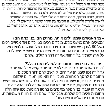
מצד אחד זה תבשיל רוחני פנימי, אבל יש לו ביטוי מעשי. אני חושב שכל בן
אדם מתמלא באמת כשהוא בטבע. כשאתה בין ארבעה קירות, קירות זה
משהו אוטם, שלא יהיו נזילות. לא פנימה ולא החוצה. כשאתה נמצא
בטבע, קורה ההיפך, אתה פותח את הלב שלך, את העיניים האוזניים
לראות ולחוות ולהתמלא. זו הסיבה בין היתר שאנחנו קוראים לו 'בית
המדרש המטייל'. טיולי אדם ואדמה. כי זה גם אדם וגם אדמה ואולי גם
האדם צריך להיות לפני האדמה".
– מי האנשים שמטיילים איתך, מהיכן הם, בני כמה הם?
"מטילים אתנו כמעט כולם. מילדים רכים בגן ילדים ועד אנשים רכים
בגיל 90 לערך. יש היום יותר נהירה והבנה של האנשים לצאת אל
הטבע ואל המרחבים הפתוחים. אנשים מבינים שאי אפשר לדבר
על ארץ ישראל בלי לחוות את זה דרך הרגלים שלהם".
– עד כמה בני נוער מחוברים לטיולים אם בכלל?
"היום האתגר יותר גדול, אני לא אומר יותר קשה אבל הוא יותר
גדול. זה נכון שבני הנוער היום, קוראים להם 'דור המסכים',
מחוברים למסך המחשב, הטלוויזיה והאיפון. הגירויים שלהם
מהירים וקצרים, וכשאתה רוצה לחבר אותם למשהו משמעותי שיש
בו תובנות עמוקות, אם אתה בא עם המון אהבה לבני הנוער, עם
אתגר זה עובד. בני הנוער מתנדבים בהמון מקומות. נכון שזה חלק
מתוכנית הלימודים שלהם, אבל אחרי שהם חווים חוויה משמעותית,
הם מתחברים אליה ורוצים עוד".