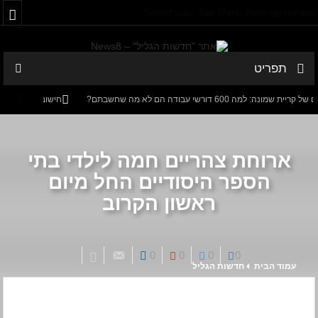
Select your Top Menu from wp menus
תפריט
מה 600 דורשי עבודה הם לא מה שחשבתם?
חישוב מסלול מחדש: ב
ציגר-אורט – הדיבייט של המדינה
ארוחת צהריים חמה לילדי בתי
הספר היסודיים החל מיום
ראשון הקרוב
0
0
0
0
עמוד הבית
חדשות הגליל