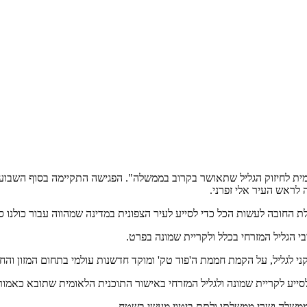
ית לחיזוק הגליל שתאושר בקרוב בממשלה". הפגישה התקיימה בסוף השבוע 
לראש העיר אלי זפרני.
 החובה לעשות הכל כדי לסייע לעיר הצפונית במדינה שמהווה עבור כולנו ס
הגליל המזרחי בכלל ולקריית שמונה בפרט.
 לגליל, על הקמת חממת ה'פוד טק' ומוקד חדשנות עולמי בתחום המזון והח
יע לקריית שמונה ולגליל המזרחי באישור התוכנית הלאומית שתובא כאמור
ממשלה ושרי ממשלתו ולתת ביטוי מעשי בשטח.