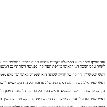
עוד הוסיף ואמר ראש הממשלה "קריית שמונה תהיה במרכז התוכנית הלאומ
לאחר טקס חנוכת הגן הלאומי ביודפת העתיקה. בפגישה השתתף גם המשנה 
ראש הממשלה "חיזוקה של קריית שמונה הוא אינטרס לאומי ועל כולנו מוטלת
ראש העיר מלכה שוחח עם ראש הממשלה ארוכות על הדרכים לסייע ליישובי 
בין השאר שוחחו ראש הממשלה וראש העיר על התוכנית להעברת מכון וולקני
ראש העיר הודה לראש הממשלה על המפגש ביניהם וביקש ממנו להמשיך ולסי
בתוך כך צריך להאיץ את תהליכי התכנון והרצון הטוב אותם מגלים ראש ה