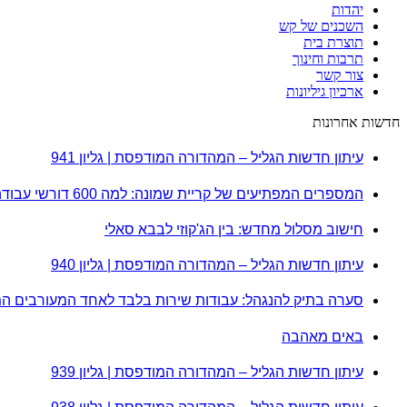
יהדות
השכנים של קש
תוצרת בית
תרבות וחינוך
צור קשר
ארכיון גיליונות
חדשות אחרונות
עיתון חדשות הגליל – המהדורה המודפסת | גליון 941
המספרים המפתיעים של קריית שמונה: למה 600 דורשי עבודה הם לא מה שחשבתם?
חישוב מסלול מחדש: בין הג'קוזי לבבא סאלי
עיתון חדשות הגליל – המהדורה המודפסת | גליון 940
סערה בתיק להנגהל: עבודות שירות בלבד לאחד המעורבים ה
באים מאהבה
עיתון חדשות הגליל – המהדורה המודפסת | גליון 939