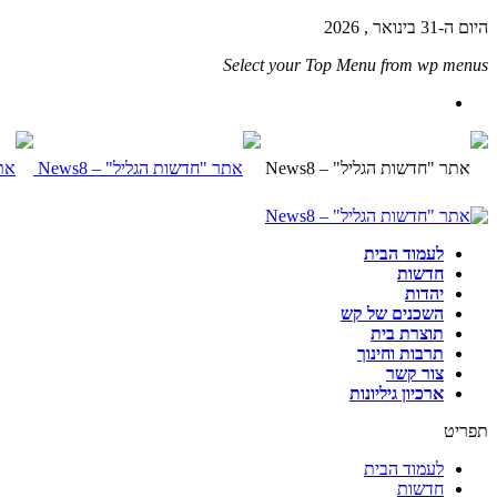
היום ה-31 בינואר , 2026
Select your Top Menu from wp menus
לעמוד הבית
חדשות
יהדות
השכנים של קש
תוצרת בית
תרבות וחינוך
צור קשר
ארכיון גיליונות
תפריט
לעמוד הבית
חדשות