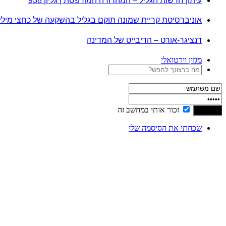
עיתון חדשות הגליל – המהדורה המודפסת | גליון 938
אוניברסיטת קריית שמונה תוקם בגליל בהשקעה של כחצי מיל
דנציגר-אורט – הדיבייט של המדינה
מגזין וירטואלי
זכור אותי במחשב זה
שכחתי את הסיסמה שלי