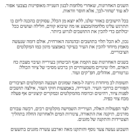
השנים האחרונות, שאחרי מלחמת לבנון השנייה מאופיינות בצבעי אפור.
לא עוד 'שחור-לבן', אלא חוסר וודאות.
בכל הישובים באזור שלנו, ללא יוצא מן הכלל, עסוקים בהכנה ליום בו
תתרגש עלינו מלחמה/מבצע או מה שיבוא קודם, חלילה ועושים ככל
יכולתם כדי להכין את התושבים לגרוע ביותר.
נכון, לא הכל תלוי בתושבים ובהנהגה האזרחית, אולם דומה שנעשה
מאמץ מיוחד להכין את העיר בעיקר באמצעי מיגון כמו המקלטים
הציבוריים.
בשנים האחרונות עם הקמת אגף הביטחון בעירייה ועיבוי מצבת כח
האדם, חלו שינויים משמעותיים הן ברכש מסיבי של ציוד הכולל:
גנרטורים, אוהלים, חפ"קים ועוד.
תשומת לב מיוחדת ניתנה ל-מאה שמונים ושבעה המקלטים הציבורים
הפזורים ברחבי העיר. העירייה, באמצעות חוקי העזר, אילצה תושבים
לפנות ציוד, רהיטים וכדומה מהמקלטים ובמקרים קיצוניים אף פעלה
מכח צווי כפיה.
לצד הפעולות האלה, העירייה השמישה מקלטים רבים, רכשה עבורם
מזרנים, תיקנה את התאורה, צינורות המים ולאחרונה החלה בתהליך
הצטיידות והתקנה של מזגנים.
השבוע נעשה צעד נוסף והותקנו מאה וארבע עשרה מזגנים בתשעים