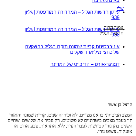
באים מאהבה
שלי
עיתון חדשות הגליל – המהדורה המודפסת | גליון
939
עמוד הבית
עיתון חדשות הגליל – המהדורה המודפסת | גליון
חדשות הגליל
938
אוניברסיטת קריית שמונה תוקם בגליל בהשקעה
של כחצי מיליארד שקלים
דנציגר-אורט – הדיבייט של המדינה
הרצל בן אשר
המצב הביטחוני בו אנו מצויים, לא זכור זה שנים. קריית שמונה והאזור
חוו בעבר מצבים ביטחוניים לא פשוטים. רק נזכיר את שלושים ושתיים
השנים בהן נורו קטיושות לעבר העיר, ללא אתראות, צבע אדום או
אזעקות. פשוט נורו.