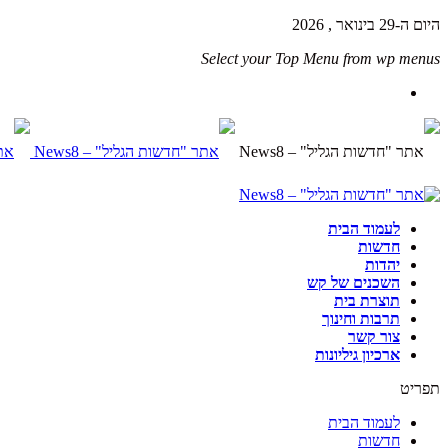
היום ה-29 בינואר , 2026
Select your Top Menu from wp menus
לעמוד הבית
חדשות
יהדות
השכנים של קש
תוצרת בית
תרבות וחינוך
צור קשר
ארכיון גיליונות
תפריט
לעמוד הבית
חדשות