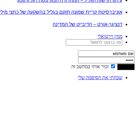
עיתון חדשות הגליל – המהדורה המודפסת | גליון 938
אוניברסיטת קריית שמונה תוקם בגליל בהשקעה של כחצי מיל
דנציגר-אורט – הדיבייט של המדינה
מגזין וירטואלי
זכור אותי במחשב זה
שכחתי את הסיסמה שלי