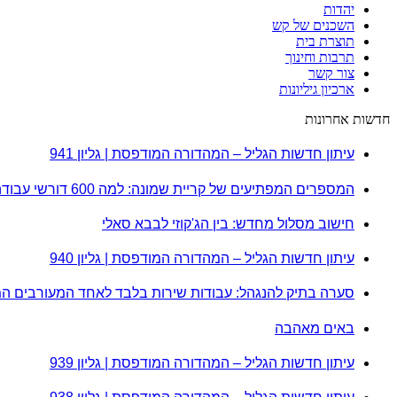
יהדות
השכנים של קש
תוצרת בית
תרבות וחינוך
צור קשר
ארכיון גיליונות
חדשות אחרונות
עיתון חדשות הגליל – המהדורה המודפסת | גליון 941
המספרים המפתיעים של קריית שמונה: למה 600 דורשי עבודה הם לא מה שחשבתם?
חישוב מסלול מחדש: בין הג'קוזי לבבא סאלי
עיתון חדשות הגליל – המהדורה המודפסת | גליון 940
סערה בתיק להנגהל: עבודות שירות בלבד לאחד המעורבים ה
באים מאהבה
עיתון חדשות הגליל – המהדורה המודפסת | גליון 939