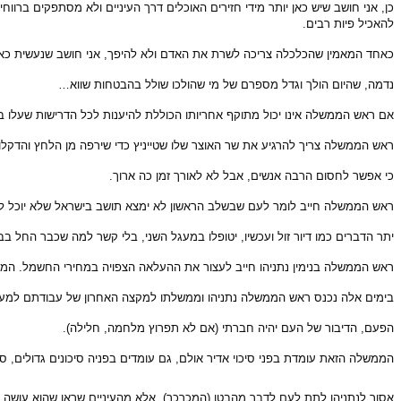
כן, אני חושב שיש כאן יותר מידי חזירים האוכלים דרך העיניים ולא מסתפקים ברו
להאכיל פיות רבים.
כאחד המאמין שהכלכלה צריכה לשרת את האדם ולא להיפך, אני חושב שנעשית כאן טעו
נדמה, שהיום הולך וגדל מספרם של מי שהולכו שולל בהבטחות שווא…
אם ראש הממשלה אינו יכול מתוקף אחריותו הכוללת להיענות לכל הדרישות שעלו ב'
ראש הממשלה צריך להרגיע את שר האוצר שלו שטייניץ כדי שירפה מן הלחץ והדקלו
כי אפשר לחסום הרבה אנשים, אבל לא לאורך זמן כה ארוך.
ראש הממשלה חייב לומר לעם שבשלב הראשון לא ימצא תושב בישראל שלא יוכל להאכ
יתר הדברים כמו דיור זול ועכשיו, יטופלו במעגל השני, בלי קשר למה שכבר החל בבנ
ראש הממשלה בנימין נתניהו חייב לעצור את ההעלאה הצפויה במחירי החשמל. הממש
בימים אלה נכנס ראש הממשלה נתניהו וממשלתו למקצה האחרון של עבודתם למען 
הפעם, הדיבור של העם יהיה חברתי (אם לא תפרוץ מלחמה, חלילה).
הממשלה הזאת עומדת בפני סיכוי אדיר אולם, גם עומדים בפניה סיכונים גדולים, ס
אסור לנתניהו לתת לעם לדבר מהבטן (המכרכר), אלא מהעיניים שראו שהוא עושה מ