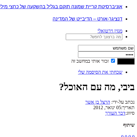
אוניברסיטת קריית שמונה תוקם בגליל בהשקעה של כחצי מיל
דנציגר-אורט – הדיבייט של המדינה
מגזין וירטואלי
זכור אותי במחשב זה
שכחתי את הסיסמה שלי
ביבי, מה עם האוכל?
נכתב על-ידי:
הרצל בן אשר
תאריך:
05 ינואר, 2012
סיווג:
דבר העורך
שיתוף
0
0
0
0