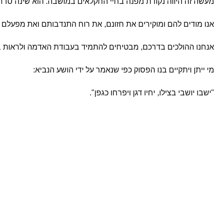
מעשה זה היווה נקודת מפנה בחיי החקלאים במושבה. הוא שינה סדרי 
אנו מודים להם ומוקירים את חזונם, את רוח התנדבותם ואת מפעלם ה
אנחנו ההולכים בדרכם, מבטיחים להתמיד בעבודת האדמה ולראות 
מי ייתן ויתקיים בנו הפסוק כפי שנאמר על ידי הושע הנביא:
"ישבו יושבי בצילו, יחיו דגן ויפרחו כגפן".