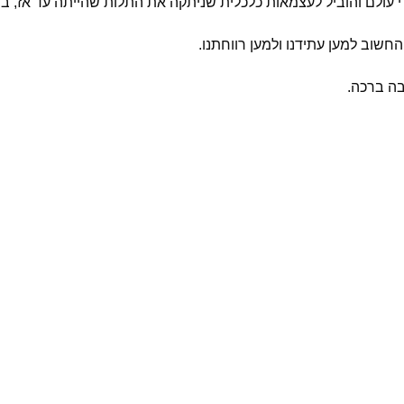
עולם והוביל לעצמאות כלכלית שניתקה את התלות שהייתה עד אז, בסו
חשוב למען עתידנו ולמען רווחתנו.
בה ברכה.