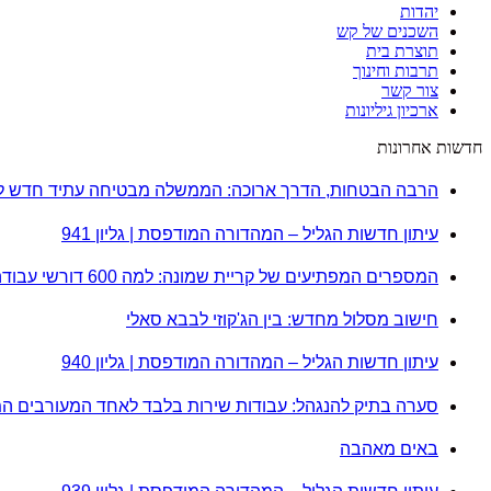
יהדות
השכנים של קש
תוצרת בית
תרבות וחינוך
צור קשר
ארכיון גיליונות
חדשות אחרונות
הרבה הבטחות, הדרך ארוכה: הממשלה מבטיחה עתיד חדש לק
עיתון חדשות הגליל – המהדורה המודפסת | גליון 941
המספרים המפתיעים של קריית שמונה: למה 600 דורשי עבודה הם לא מה שחשבתם?
חישוב מסלול מחדש: בין הג'קוזי לבבא סאלי
עיתון חדשות הגליל – המהדורה המודפסת | גליון 940
סערה בתיק להנגהל: עבודות שירות בלבד לאחד המעורבים ה
באים מאהבה