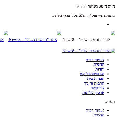
היום ה-29 בינואר , 2026
Select your Top Menu from wp menus
לעמוד הבית
חדשות
יהדות
השכנים של קש
תוצרת בית
תרבות וחינוך
צור קשר
ארכיון גיליונות
תפריט
לעמוד הבית
חדשות