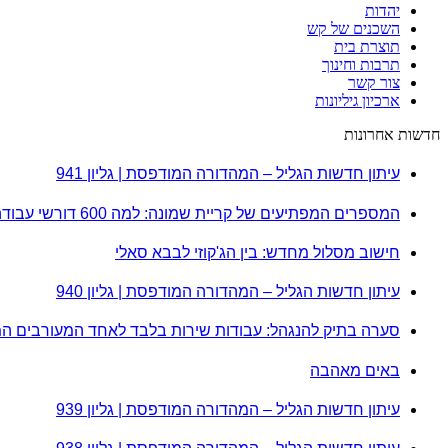
יהדות
השכנים של קש
תוצרת בית
תרבות וחינוך
צור קשר
ארכיון גיליונות
חדשות אחרונות
עיתון חדשות הגליל – המהדורה המודפסת | גליון 941
המספרים המפתיעים של קריית שמונה: למה 600 דורשי עבודה הם לא מה שחשבתם?
חישוב מסלול מחדש: בין הג'קוזי לבבא סאלי
עיתון חדשות הגליל – המהדורה המודפסת | גליון 940
סערה בתיק להנגהל: עבודות שירות בלבד לאחד המעורבים ה
באים מאהבה
עיתון חדשות הגליל – המהדורה המודפסת | גליון 939