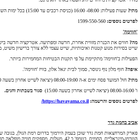
מתי?
שעות פעילות: 08:00- 16:00 (כניסת רכבים עד 15:00) בכל ימות השבוע.
לפרטים נוספים:
1599-550-560
'חווימה'
מה?
חווים את הכנרת מזווית אחרת, חדשה ומפתיעה. אטרקציה חדשה בישראל
שייט בסירות מנוע קטנות ואיכותיות, שייט עצמי ללא צורך ברישיון משיט,
הפעילות ב'חווימה' מתקיימת על פי תקנות הבטיחות המחמירות ביותר.
איפה?
חוף מלון נוף גינוסר, סמוך לבית יגאל אלון, בוויז 'חווימה'.
מתי?
חול המועד פסח ימים א-ה 08:00-19:00 (יציאה לשייט אחרון בשעה 18:00)
ו' 08:00-16:00 (יציאה לשייט אחרון בשעה 15:00)
סגור בשבתות וחגים.
לפרטים נוספים והרשמה:
https://havayama.co.il
/
אביב בחמת גדר
הטרמו-מינראליים החמים בטמפ' כ 42 מעלו