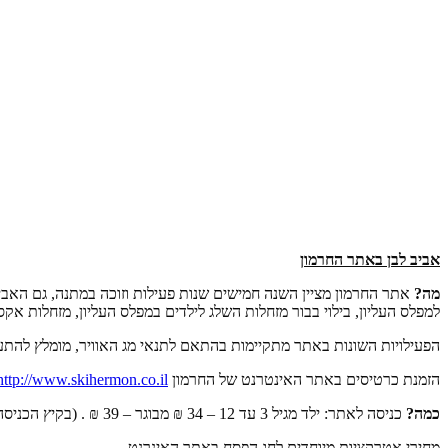
אביב לבן באתר החרמון
מה?
אתר החרמון מציין השנה חמישים שנות פעילות וזוכה במתנה, גם האביב
למפלס העליון, בילוי בבור מזחלות השלג לילדים במפלס העליון, מזחלות 
הפעילויות השונות באתר מתקיימות בהתאם לתנאי מג האוויר, מומלץ להתעד
הזמנת כרטיסים באתר האינטרנט של החרמון
http://www.skihermon.co.il/
כמה?
כניסה לאתר: ילד מגיל 3 עד 12 – 34 ₪ מבוגר – 39 ₪ . (בקיץ הכניסה ללא תשלום).
מחירי אטרקציות מיוחדים לחג הפסח באתר האינרנט.