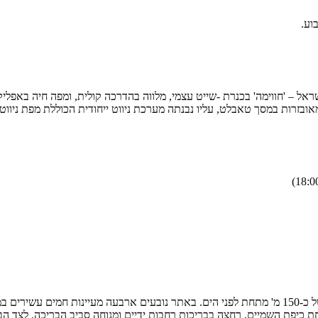
 – 'חווימה' בכנרת -שייט עצמי, מלווה בהדרכה קולית, ומפה חיה באפליק
 מאובזרות במסך טאבלט, עליו נבנתה מערכת ניווט ייחודית הכוללת מפת ני
ת, מספקים חוויה מופלאה תחת כיפת השמיים, רחצה בבריכות רחבות ידיים ומנוחה סביב ה