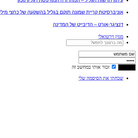
עיתון חדשות הגליל – המהדורה המודפסת | גליון 938
אוניברסיטת קריית שמונה תוקם בגליל בהשקעה של כחצי מיל
דנציגר-אורט – הדיבייט של המדינה
מגזין וירטואלי
זכור אותי במחשב זה
שכחתי את הסיסמה שלי