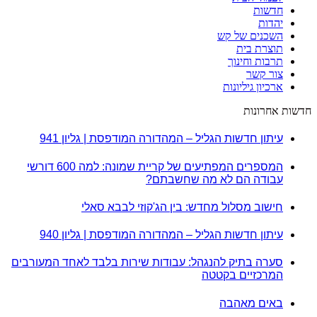
חדשות
יהדות
השכנים של קש
תוצרת בית
תרבות וחינוך
צור קשר
ארכיון גיליונות
חדשות אחרונות
עיתון חדשות הגליל – המהדורה המודפסת | גליון 941
המספרים המפתיעים של קריית שמונה: למה 600 דורשי
עבודה הם לא מה שחשבתם?
חישוב מסלול מחדש: בין הג'קוזי לבבא סאלי
עיתון חדשות הגליל – המהדורה המודפסת | גליון 940
סערה בתיק להנגהל: עבודות שירות בלבד לאחד המעורבים
המרכזיים בקטטה
באים מאהבה