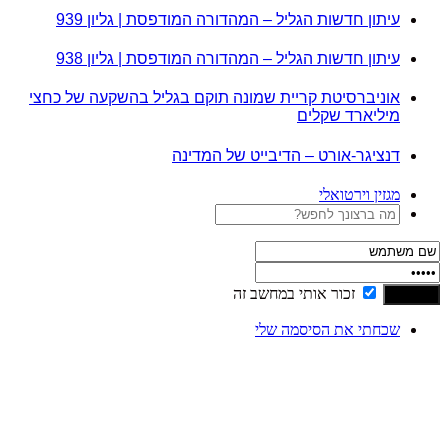
עיתון חדשות הגליל – המהדורה המודפסת | גליון 939
עיתון חדשות הגליל – המהדורה המודפסת | גליון 938
אוניברסיטת קריית שמונה תוקם בגליל בהשקעה של כחצי
מיליארד שקלים
דנציגר-אורט – הדיבייט של המדינה
מגזין וירטואלי
זכור אותי במחשב זה
שכחתי את הסיסמה שלי